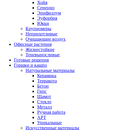
Хойя
Сенецио
Эпифиллум
Эуфорбия
Юкки
Крупномеры
Неприхотливые
Очищающие воздух
Офисные растения
Жизнестойкие
Теневыносливые
Готовые решения
Горшки и кашпо
Натуральные материалы
Керамика
Терракота
Бетон
Гипс
Шамот
Стекло
Металл
Ручная работа
АРТ
Уникальные
Искусственные материалы