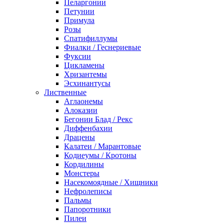
Пеларгонии
Петунии
Примула
Розы
Спатифиллумы
Фиалки / Геснериевые
Фуксии
Цикламены
Хризантемы
Эсхинантусы
Лиственные
Аглаонемы
Алоказии
Бегонии Блад / Рекс
Диффенбахии
Драцены
Калатеи / Марантовые
Кодиеумы / Кротоны
Кордилины
Монстеры
Насекомоядные / Хищники
Нефролеписы
Пальмы
Папоротники
Пилеи