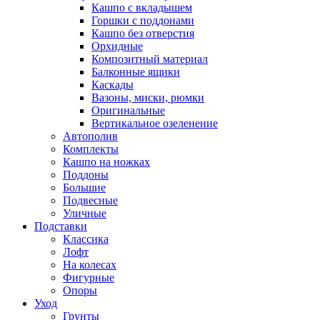
Кашпо с вкладышем
Горшки с поддонами
Кашпо без отверстия
Орхидные
Композитный материал
Балконные ящики
Каскады
Вазоны, миски, рюмки
Оригинальные
Вертикальное озеленение
Автополив
Комплекты
Кашпо на ножках
Поддоны
Большие
Подвесные
Уличные
Подставки
Классика
Лофт
На колесах
Фигурные
Опоры
Уход
Грунты