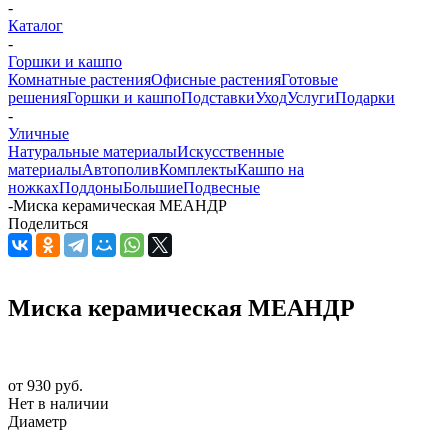
-
Каталог
-
Горшки и кашпо
Комнатные растения
Офисные растения
Готовые
решения
Горшки и кашпо
Подставки
Уход
Услуги
Подарки
-
Уличные
Натуральные материалы
Искусственные
материалы
Автополив
Комплекты
Кашпо на
ножках
Поддоны
Большие
Подвесные
-
Миска керамическая МЕАНДР
Поделиться
Миска керамическая МЕАНДР
от
930 руб.
Нет в наличии
Диаметр