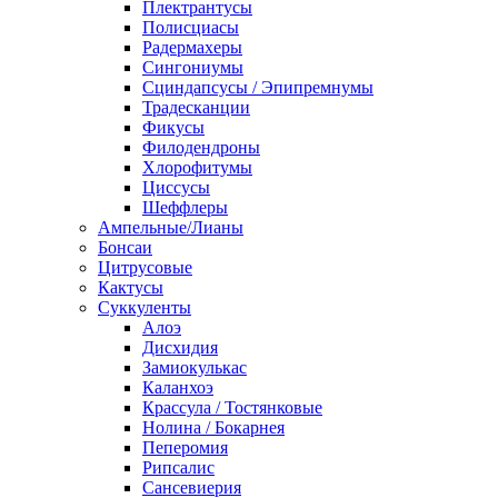
Плектрантусы
Полисциасы
Радермахеры
Сингониумы
Сциндапсусы / Эпипремнумы
Традесканции
Фикусы
Филодендроны
Хлорофитумы
Циссусы
Шеффлеры
Ампельные/Лианы
Бонсаи
Цитрусовые
Кактусы
Суккуленты
Алоэ
Дисхидия
Замиокулькас
Каланхоэ
Крассула / Тостянковые
Нолина / Бокарнея
Пеперомия
Рипсалис
Сансевиерия