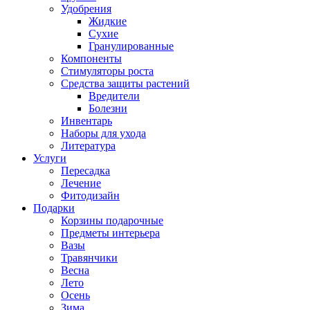
Удобрения
Жидкие
Сухие
Гранулированные
Компоненты
Стимуляторы роста
Средства защиты растений
Вредители
Болезни
Инвентарь
Наборы для ухода
Литература
Услуги
Пересадка
Лечение
Фитодизайн
Подарки
Корзины подарочные
Предметы интерьера
Вазы
Травянчики
Весна
Лето
Осень
Зима