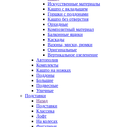
Искусственные материалы
Кашпо с вкладышем
Горшки с поддонами
Кашпо без отверстия
Орхидные
Композитный материал
Балконные ящики
Каскады
Вазоны, миски, рюмки
Оригинальные
Вертикальное озеленение
Автополив
Комплекты
Кашпо на ножках
Поддоны
Большие
Подвесные
Уличные
Подставки
Назад
Подставки
Классика
Лофт
На колесах
Фигурные