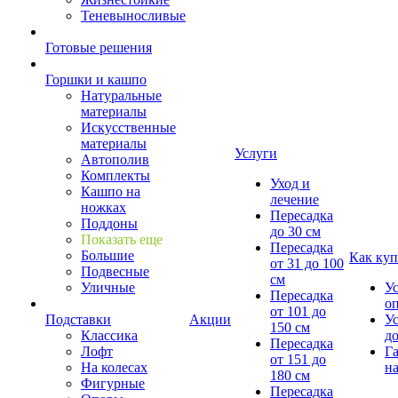
Теневыносливые
Готовые решения
Горшки и кашпо
Натуральные
материалы
Искусственные
материалы
Услуги
Автополив
Комплекты
Уход и
Кашпо на
лечение
ножках
Пересадка
Поддоны
до 30 см
Показать еще
Пересадка
Большие
Как куп
от 31 до 100
Подвесные
см
Уличные
У
Пересадка
о
от 101 до
Подставки
Акции
У
150 см
Классика
д
Пересадка
Лофт
Г
от 151 до
На колесах
на
180 см
Фигурные
Пересадка