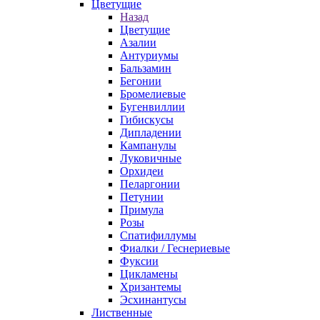
Цветущие
Назад
Цветущие
Азалии
Антуриумы
Бальзамин
Бегонии
Бромелиевые
Бугенвиллии
Гибискусы
Дипладении
Кампанулы
Луковичные
Орхидеи
Пеларгонии
Петунии
Примула
Розы
Спатифиллумы
Фиалки / Геснериевые
Фуксии
Цикламены
Хризантемы
Эсхинантусы
Лиственные