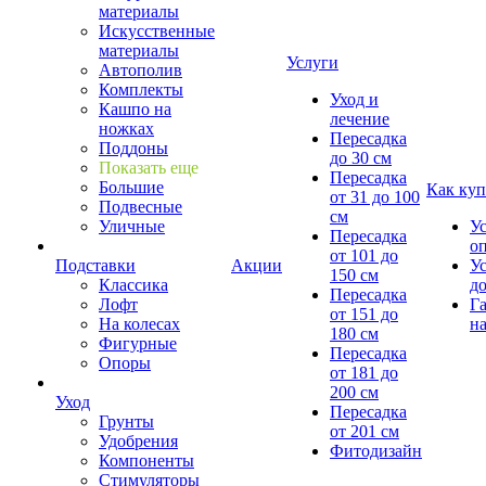
материалы
Искусственные
материалы
Услуги
Автополив
Комплекты
Уход и
Кашпо на
лечение
ножках
Пересадка
Поддоны
до 30 см
Показать еще
Пересадка
Большие
Как куп
от 31 до 100
Подвесные
см
Уличные
У
Пересадка
о
от 101 до
Подставки
Акции
У
150 см
Классика
д
Пересадка
Лофт
Г
от 151 до
На колесах
на
180 см
Фигурные
Пересадка
Опоры
от 181 до
200 см
Уход
Пересадка
Грунты
от 201 см
Удобрения
Фитодизайн
Компоненты
Стимуляторы