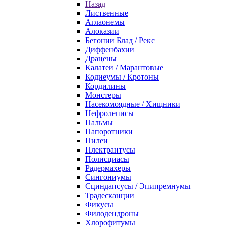
Назад
Лиственные
Аглаонемы
Алоказии
Бегонии Блад / Рекс
Диффенбахии
Драцены
Калатеи / Марантовые
Кодиеумы / Кротоны
Кордилины
Монстеры
Насекомоядные / Хищники
Нефролеписы
Пальмы
Папоротники
Пилеи
Плектрантусы
Полисциасы
Радермахеры
Сингониумы
Сциндапсусы / Эпипремнумы
Традесканции
Фикусы
Филодендроны
Хлорофитумы