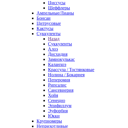
Циссусы
Шеффлеры
Ампельные/Лианы
Бонсаи
Цитрусовые
Кактусы
Суккуленты
Назад
Суккуленты
Алоэ
Дисхидия
Замиокулькас
Каланхоэ
Крассула / Тостянковые
Нолина / Бокарнея
Пеперомия
Рипсалис
Сансевиерия
Хойя
Сенецио
Эпифиллум
Эуфорбия
Юкки
Крупномеры
Неприхотливые