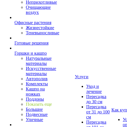
Неприхотливые
Очищающие
воздух
Офисные растения
Жизнестойкие
Теневыносливые
Готовые решения
Горшки и кашпо
Натуральные
материалы
Искусственные
материалы
Услуги
Автополив
Комплекты
Уход и
Кашпо на
лечение
ножках
Пересадка
Поддоны
до 30 см
Показать еще
Пересадка
Большие
Как куп
от 31 до 100
Подвесные
см
Уличные
У
Пересадка
о