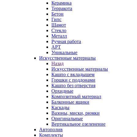
Керамика
Терракота
Бетон
Гипс
Шамот
Стекло
Металл
Ручная работа
АРТ
Уникальные
Искусственные материалы
Назад
Искусственные материалы
Кашпо с вкладышем
Горшки с поддонами
Кашпо без отверстия
Орхидные
Композитный материал
Балконные ящики
Каскады
Вазоны, миски, рюмки
Оригинальные
Вертикальное озеленение
Автополив
Комплекты