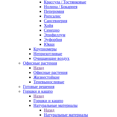
Крассула / Тостянковые
Нолина / Бокарнея
Пеперомия
Рипсалис
Сансевиерия
Хойя
Сенецио
Эпифиллум
Эуфорбия
Юкки
Крупномеры
Неприхотливые
Очищающие воздух
Офисные растения
Назад
Офисные растения
Жизнестойкие
Теневыносливые
Готовые решения
Горшки и кашпо
Назад
Горшки и кашпо
Натуральные материалы
Назад
Натуральные материалы