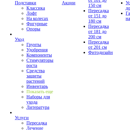
от 101 до
Подставки
Акции
У
150 см
Классика
д
Пересадка
Лофт
Г
от 151 до
На колесах
на
180 см
Фигурные
Пересадка
Опоры
от 181 до
200 см
Уход
Пересадка
Грунты
от 201 см
Удобрения
Фитодизайн
Компоненты
Стимуляторы
роста
Средства
защиты
растений
Инвентарь
Показать еще
Наборы для
ухода
Литература
Услуги
Пересадка
Лечение