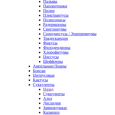
Пальмы
Папоротники
Пилеи
Плектрантусы
Полисциасы
Радермахеры
Сингониумы
Сциндапсусы / Эпипремнумы
Традесканции
Фикусы
Филодендроны
Хлорофитумы
Циссусы
Шеффлеры
Ампельные/Лианы
Бонсаи
Цитрусовые
Кактусы
Суккуленты
Назад
Суккуленты
Алоэ
Дисхидия
Замиокулькас
Каланхоэ