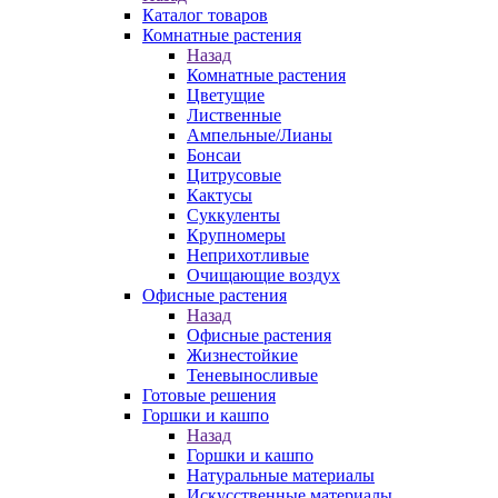
Каталог товаров
Комнатные растения
Назад
Комнатные растения
Цветущие
Лиственные
Ампельные/Лианы
Бонсаи
Цитрусовые
Кактусы
Суккуленты
Крупномеры
Неприхотливые
Очищающие воздух
Офисные растения
Назад
Офисные растения
Жизнестойкие
Теневыносливые
Готовые решения
Горшки и кашпо
Назад
Горшки и кашпо
Натуральные материалы
Искусственные материалы