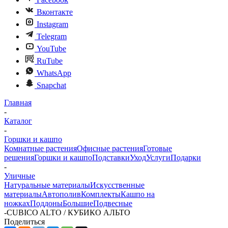
Вконтакте
Instagram
Telegram
YouTube
RuTube
WhatsApp
Snapchat
Главная
-
Каталог
-
Горшки и кашпо
Комнатные растения
Офисные растения
Готовые
решения
Горшки и кашпо
Подставки
Уход
Услуги
Подарки
-
Уличные
Натуральные материалы
Искусственные
материалы
Автополив
Комплекты
Кашпо на
ножках
Поддоны
Большие
Подвесные
-
CUBICO ALTO / КУБИКО АЛЬТО
Поделиться