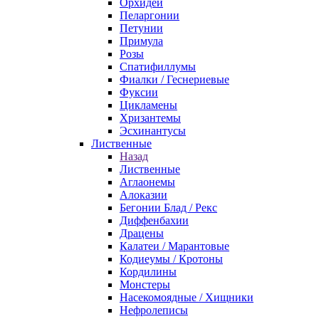
Орхидеи
Пеларгонии
Петунии
Примула
Розы
Спатифиллумы
Фиалки / Геснериевые
Фуксии
Цикламены
Хризантемы
Эсхинантусы
Лиственные
Назад
Лиственные
Аглаонемы
Алоказии
Бегонии Блад / Рекс
Диффенбахии
Драцены
Калатеи / Марантовые
Кодиеумы / Кротоны
Кордилины
Монстеры
Насекомоядные / Хищники
Нефролеписы