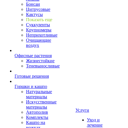
Бонсаи
Цитрусовые
Кактусы
Показать еще
Суккуленты
Крупномеры
Неприхотливые
Очищающие
воздух
Офисные растения
Жизнестойкие
Теневыносливые
Готовые решения
Горшки и кашпо
Натуральные
материалы
Искусственные
материалы
Услуги
Автополив
Комплекты
Уход и
Кашпо на
лечение
ножках