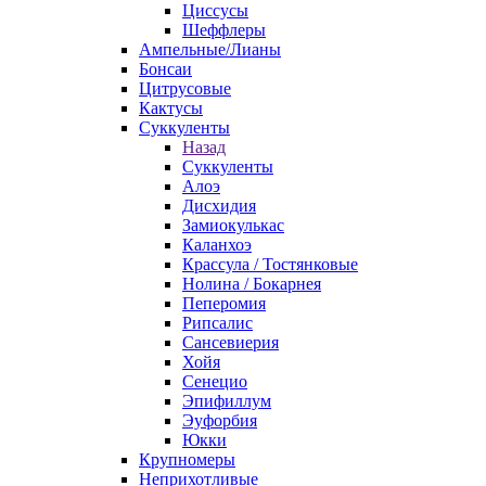
Циссусы
Шеффлеры
Ампельные/Лианы
Бонсаи
Цитрусовые
Кактусы
Суккуленты
Назад
Суккуленты
Алоэ
Дисхидия
Замиокулькас
Каланхоэ
Крассула / Тостянковые
Нолина / Бокарнея
Пеперомия
Рипсалис
Сансевиерия
Хойя
Сенецио
Эпифиллум
Эуфорбия
Юкки
Крупномеры
Неприхотливые