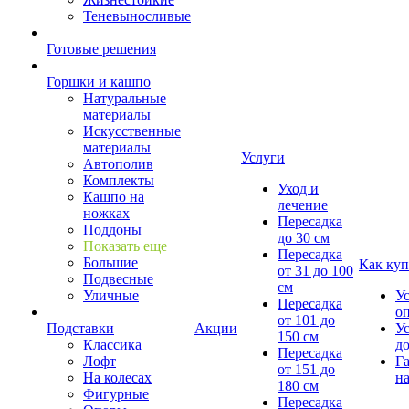
Теневыносливые
Готовые решения
Горшки и кашпо
Натуральные
материалы
Искусственные
материалы
Услуги
Автополив
Комплекты
Уход и
Кашпо на
лечение
ножках
Пересадка
Поддоны
до 30 см
Показать еще
Пересадка
Большие
Как куп
от 31 до 100
Подвесные
см
Уличные
У
Пересадка
о
от 101 до
Подставки
Акции
У
150 см
Классика
д
Пересадка
Лофт
Г
от 151 до
На колесах
на
180 см
Фигурные
Пересадка