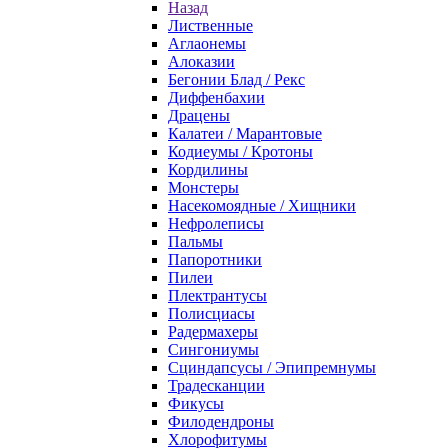
Назад
Лиственные
Аглаонемы
Алоказии
Бегонии Блад / Рекс
Диффенбахии
Драцены
Калатеи / Марантовые
Кодиеумы / Кротоны
Кордилины
Монстеры
Насекомоядные / Хищники
Нефролеписы
Пальмы
Папоротники
Пилеи
Плектрантусы
Полисциасы
Радермахеры
Сингониумы
Сциндапсусы / Эпипремнумы
Традесканции
Фикусы
Филодендроны
Хлорофитумы