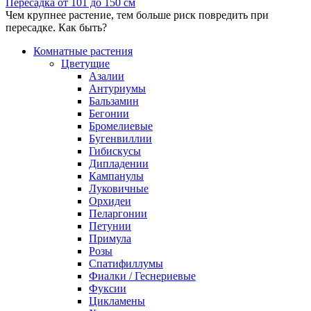
Пересадка от 101 до 150 см
Чем крупнее растение, тем больше риск повредить при
пересадке. Как быть?
Комнатные растения
Цветущие
Азалии
Антуриумы
Бальзамин
Бегонии
Бромелиевые
Бугенвиллии
Гибискусы
Дипладении
Кампанулы
Луковичные
Орхидеи
Пеларгонии
Петунии
Примула
Розы
Спатифиллумы
Фиалки / Геснериевые
Фуксии
Цикламены