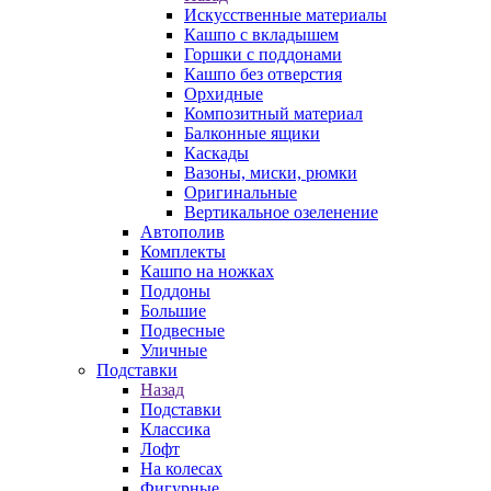
Искусственные материалы
Кашпо с вкладышем
Горшки с поддонами
Кашпо без отверстия
Орхидные
Композитный материал
Балконные ящики
Каскады
Вазоны, миски, рюмки
Оригинальные
Вертикальное озеленение
Автополив
Комплекты
Кашпо на ножках
Поддоны
Большие
Подвесные
Уличные
Подставки
Назад
Подставки
Классика
Лофт
На колесах
Фигурные