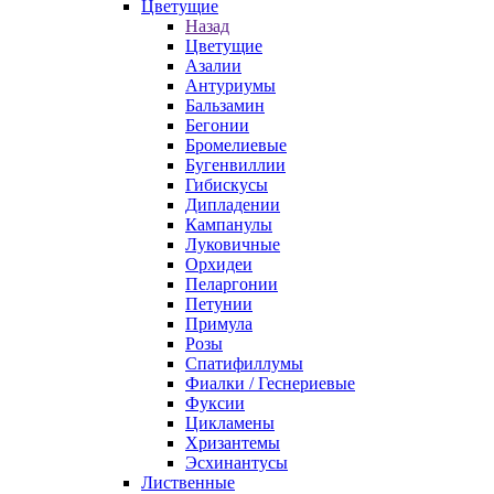
Цветущие
Назад
Цветущие
Азалии
Антуриумы
Бальзамин
Бегонии
Бромелиевые
Бугенвиллии
Гибискусы
Дипладении
Кампанулы
Луковичные
Орхидеи
Пеларгонии
Петунии
Примула
Розы
Спатифиллумы
Фиалки / Геснериевые
Фуксии
Цикламены
Хризантемы
Эсхинантусы
Лиственные