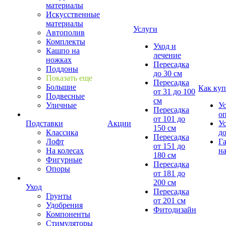
материалы
Искусственные
материалы
Услуги
Автополив
Комплекты
Уход и
Кашпо на
лечение
ножках
Пересадка
Поддоны
до 30 см
Показать еще
Пересадка
Большие
Как куп
от 31 до 100
Подвесные
см
Уличные
У
Пересадка
о
от 101 до
Подставки
Акции
У
150 см
Классика
д
Пересадка
Лофт
Г
от 151 до
На колесах
на
180 см
Фигурные
Пересадка
Опоры
от 181 до
200 см
Уход
Пересадка
Грунты
от 201 см
Удобрения
Фитодизайн
Компоненты
Стимуляторы