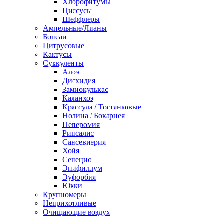
Хлорофитумы
Циссусы
Шеффлеры
Ампельные/Лианы
Бонсаи
Цитрусовые
Кактусы
Суккуленты
Алоэ
Дисхидия
Замиокулькас
Каланхоэ
Крассула / Тостянковые
Нолина / Бокарнея
Пеперомия
Рипсалис
Сансевиерия
Хойя
Сенецио
Эпифиллум
Эуфорбия
Юкки
Крупномеры
Неприхотливые
Очищающие воздух