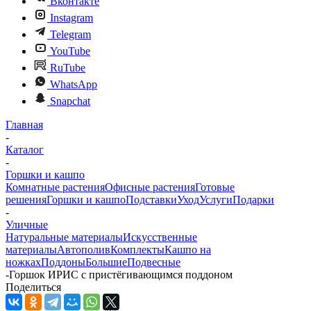
Вконтакте
Instagram
Telegram
YouTube
RuTube
WhatsApp
Snapchat
Главная
-
Каталог
-
Горшки и кашпо
Комнатные растения
Офисные растения
Готовые
решения
Горшки и кашпо
Подставки
Уход
Услуги
Подарки
-
Уличные
Натуральные материалы
Искусственные
материалы
Автополив
Комплекты
Кашпо на
ножках
Поддоны
Большие
Подвесные
-
Горшок ИРИС с пристёгивающимся поддоном
Поделиться