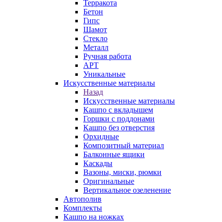
Терракота
Бетон
Гипс
Шамот
Стекло
Металл
Ручная работа
АРТ
Уникальные
Искусственные материалы
Назад
Искусственные материалы
Кашпо с вкладышем
Горшки с поддонами
Кашпо без отверстия
Орхидные
Композитный материал
Балконные ящики
Каскады
Вазоны, миски, рюмки
Оригинальные
Вертикальное озеленение
Автополив
Комплекты
Кашпо на ножках