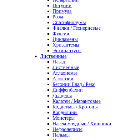
Петунии
Примула
Розы
Спатифиллумы
Фиалки / Геснериевые
Фуксии
Цикламены
Хризантемы
Эсхинантусы
Лиственные
Назад
Лиственные
Аглаонемы
Алоказии
Бегонии Блад / Рекс
Диффенбахии
Драцены
Калатеи / Марантовые
Кодиеумы / Кротоны
Кордилины
Монстеры
Насекомоядные / Хищники
Нефролеписы
Пальмы