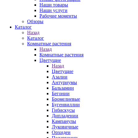
Наши товары
Наши услуги
Рабочие моменты
Обзоры
Каталог
Назад
Каталог
Комнатные растения
Назад
Комнатные растения
Цветущие
Назад
Цветущие
Азалии
Антуриумы
Бальзамин
Бегонии
Бромелиевые
Бугенвиллии
Гибискусы
Дипладении
Кампанулы
Луковичные
Орхидеи
Пеларгонии