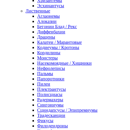
Хризантемы
Эсхинантусы
Лиственные
Аглаонемы
Алоказии
Бегонии Блад / Рекс
Диффенбахии
Драцены
Калатеи / Марантовые
Кодиеумы / Кротоны
Кордилины
Монстеры
Насекомоядные / Хищники
Нефролеписы
Пальмы
Папоротники
Пилеи
Плектрантусы
Полисциасы
Радермахеры
Сингониумы
Сциндапсусы / Эпипремнумы
Традесканции
Фикусы
Филодендроны