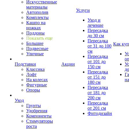
Искусственные
материалы
Услуги
Автополив
Комплекты
Уход и
Кашпо на
лечение
ножках
Пересадка
Поддоны
до 30 см
Показать еще
Пересадка
Большие
Как куп
от 31 до 100
Подвесные
см
Уличные
У
Пересадка
о
от 101 до
Подставки
Акции
У
150 см
Классика
д
Пересадка
Лофт
Г
от 151 до
На колесах
на
180 см
Фигурные
Пересадка
Опоры
от 181 до
200 см
Уход
Пересадка
Грунты
от 201 см
Удобрения
Фитодизайн
Компоненты
Стимуляторы
роста