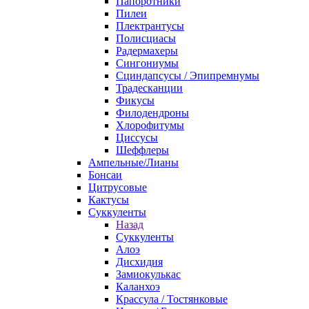
Папоротники
Пилеи
Плектрантусы
Полисциасы
Радермахеры
Сингониумы
Сциндапсусы / Эпипремнумы
Традесканции
Фикусы
Филодендроны
Хлорофитумы
Циссусы
Шеффлеры
Ампельные/Лианы
Бонсаи
Цитрусовые
Кактусы
Суккуленты
Назад
Суккуленты
Алоэ
Дисхидия
Замиокулькас
Каланхоэ
Крассула / Тостянковые