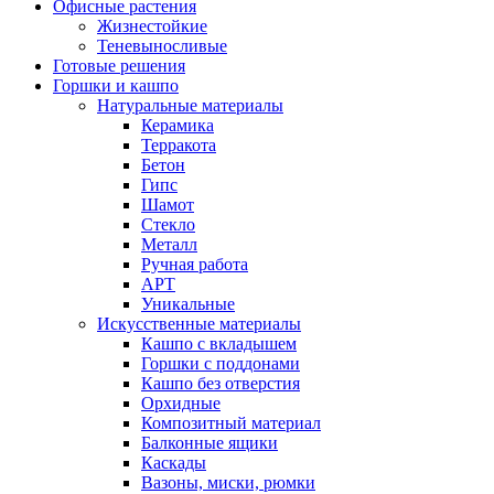
Офисные растения
Жизнестойкие
Теневыносливые
Готовые решения
Горшки и кашпо
Натуральные материалы
Керамика
Терракота
Бетон
Гипс
Шамот
Стекло
Металл
Ручная работа
АРТ
Уникальные
Искусственные материалы
Кашпо с вкладышем
Горшки с поддонами
Кашпо без отверстия
Орхидные
Композитный материал
Балконные ящики
Каскады
Вазоны, миски, рюмки