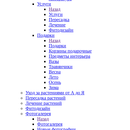
Услуги
Назад
Услуги
Пересадка
Лечение
Фитодизайн
Подарки
Назад
Подарки
Корзины подарочные
Предметы интерьера
Вазы
Травянчики
Весна
Лето
Осень
Зима
Уход за растениями от А до Я
Пересадка растений
Лечение растений
Фитодизайн
Фотогалерея
Назад
Фотогалерея
Новые фотографии