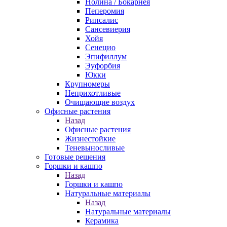
Нолина / Бокарнея
Пеперомия
Рипсалис
Сансевиерия
Хойя
Сенецио
Эпифиллум
Эуфорбия
Юкки
Крупномеры
Неприхотливые
Очищающие воздух
Офисные растения
Назад
Офисные растения
Жизнестойкие
Теневыносливые
Готовые решения
Горшки и кашпо
Назад
Горшки и кашпо
Натуральные материалы
Назад
Натуральные материалы
Керамика