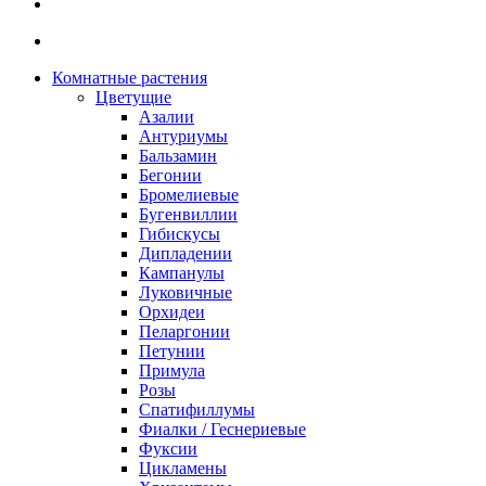
Комнатные растения
Цветущие
Азалии
Антуриумы
Бальзамин
Бегонии
Бромелиевые
Бугенвиллии
Гибискусы
Дипладении
Кампанулы
Луковичные
Орхидеи
Пеларгонии
Петунии
Примула
Розы
Спатифиллумы
Фиалки / Геснериевые
Фуксии
Цикламены