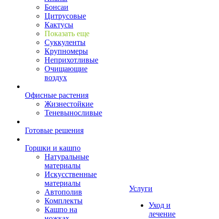
Бонсаи
Цитрусовые
Кактусы
Показать еще
Суккуленты
Крупномеры
Неприхотливые
Очищающие
воздух
Офисные растения
Жизнестойкие
Теневыносливые
Готовые решения
Горшки и кашпо
Натуральные
материалы
Искусственные
материалы
Услуги
Автополив
Комплекты
Уход и
Кашпо на
лечение
ножках