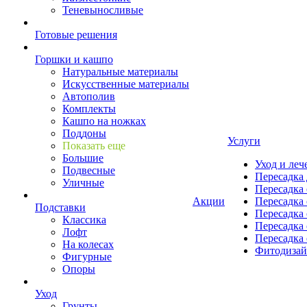
Теневыносливые
Готовые решения
Горшки и кашпо
Натуральные материалы
Искусственные материалы
Автополив
Комплекты
Кашпо на ножках
Поддоны
Услуги
Показать еще
Большие
Уход и леч
Подвесные
Пересадка 
Уличные
Пересадка 
Акции
Пересадка 
Подставки
Пересадка 
Классика
Пересадка 
Лофт
Пересадка 
На колесах
Фитодиза
Фигурные
Опоры
Уход
Грунты