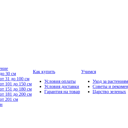
ение
Как купить
Учимся
до 30 см
от 31 до 100 см
Условия оплаты
Уход за растениям
от 101 до 150 см
Условия доставки
Советы и рекоме
от 151 до 180 см
Гарантия на товар
Царство зеленых
от 181 до 200 см
от 201 см
йн