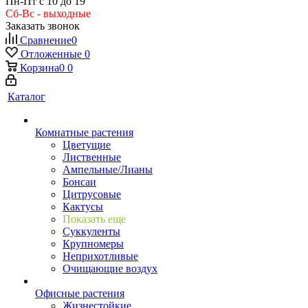
Пн-Пт с 10 до 19
Сб-Вс - выходные
Заказать звонок
Сравнение
0
Отложенные
0
Корзина
0
0
Каталог
Комнатные растения
Цветущие
Лиственные
Ампельные/Лианы
Бонсаи
Цитрусовые
Кактусы
Показать еще
Суккуленты
Крупномеры
Неприхотливые
Очищающие воздух
Офисные растения
Жизнестойкие