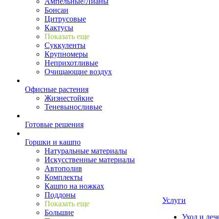
Ампельные/Лианы
Бонсаи
Цитрусовые
Кактусы
Показать еще
Суккуленты
Крупномеры
Неприхотливые
Очищающие воздух
Офисные растения
Жизнестойкие
Теневыносливые
Готовые решения
Горшки и кашпо
Натуральные материалы
Искусственные материалы
Автополив
Комплекты
Кашпо на ножках
Поддоны
Услуги
Показать еще
Большие
Уход и леч