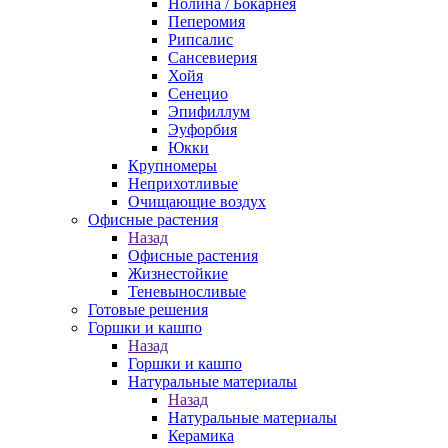
Нолина / Бокарнея
Пеперомия
Рипсалис
Сансевиерия
Хойя
Сенецио
Эпифиллум
Эуфорбия
Юкки
Крупномеры
Неприхотливые
Очищающие воздух
Офисные растения
Назад
Офисные растения
Жизнестойкие
Теневыносливые
Готовые решения
Горшки и кашпо
Назад
Горшки и кашпо
Натуральные материалы
Назад
Натуральные материалы
Керамика