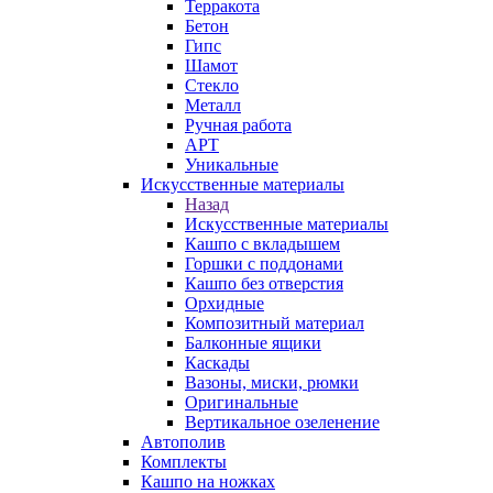
Терракота
Бетон
Гипс
Шамот
Стекло
Металл
Ручная работа
АРТ
Уникальные
Искусственные материалы
Назад
Искусственные материалы
Кашпо с вкладышем
Горшки с поддонами
Кашпо без отверстия
Орхидные
Композитный материал
Балконные ящики
Каскады
Вазоны, миски, рюмки
Оригинальные
Вертикальное озеленение
Автополив
Комплекты
Кашпо на ножках