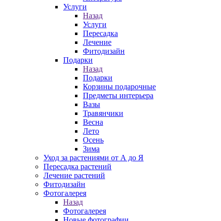
Услуги
Назад
Услуги
Пересадка
Лечение
Фитодизайн
Подарки
Назад
Подарки
Корзины подарочные
Предметы интерьера
Вазы
Травянчики
Весна
Лето
Осень
Зима
Уход за растениями от А до Я
Пересадка растений
Лечение растений
Фитодизайн
Фотогалерея
Назад
Фотогалерея
Новые фотографии