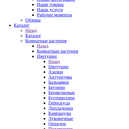
Наши товары
Наши услуги
Рабочие моменты
Обзоры
Каталог
Назад
Каталог
Комнатные растения
Назад
Комнатные растения
Цветущие
Назад
Цветущие
Азалии
Антуриумы
Бальзамин
Бегонии
Бромелиевые
Бугенвиллии
Гибискусы
Дипладении
Кампанулы
Луковичные
Орхидеи
Пеларгонии