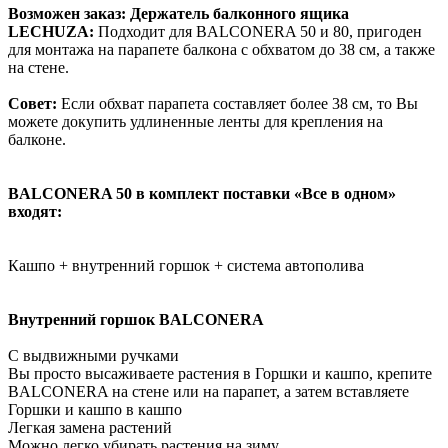
Возможен заказ:
Держатель балконного ящика
LECHUZA:
Подходит для BALCONERA 50 и 80, пригоден
для монтажа на парапете балкона с обхватом до 38 см, а также
на стене.
Совет:
Если обхват парапета составляет более 38 см, то Вы
можете докупить удлиненные ленты для крепления на
балконе.
BALCONERA 50 в комплект поставки «Все в одном»
входят:
Кашпо + внутренний горшок + система автополива
В
нутренний горшок BALCONERA
C выдвижными ручками
Вы просто высаживаете растения в Горшки и кашпо, крепите
BALCONERA на стене или на парапет, а затем вставляете
Горшки и кашпо в кашпо
Легкая замена растений
Можно легко убирать растения на зиму