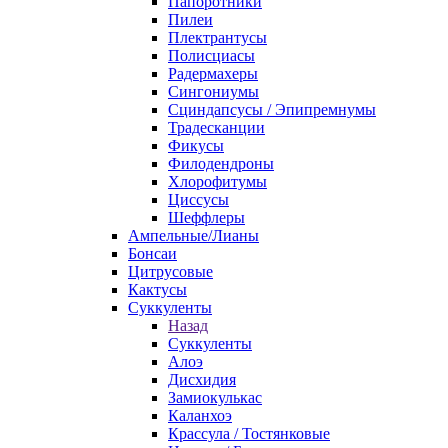
Папоротники
Пилеи
Плектрантусы
Полисциасы
Радермахеры
Сингониумы
Сциндапсусы / Эпипремнумы
Традесканции
Фикусы
Филодендроны
Хлорофитумы
Циссусы
Шеффлеры
Ампельные/Лианы
Бонсаи
Цитрусовые
Кактусы
Суккуленты
Назад
Суккуленты
Алоэ
Дисхидия
Замиокулькас
Каланхоэ
Крассула / Тостянковые