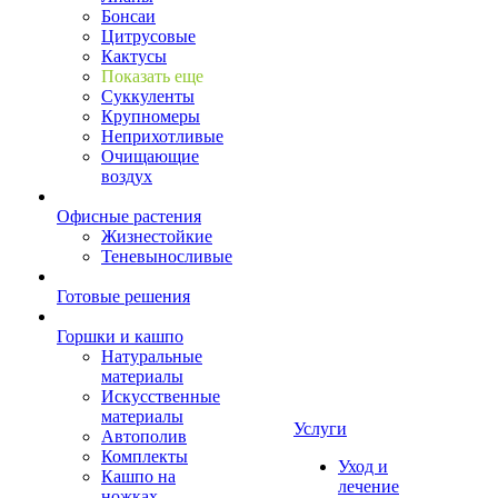
Бонсаи
Цитрусовые
Кактусы
Показать еще
Суккуленты
Крупномеры
Неприхотливые
Очищающие
воздух
Офисные растения
Жизнестойкие
Теневыносливые
Готовые решения
Горшки и кашпо
Натуральные
материалы
Искусственные
материалы
Услуги
Автополив
Комплекты
Уход и
Кашпо на
лечение
ножках