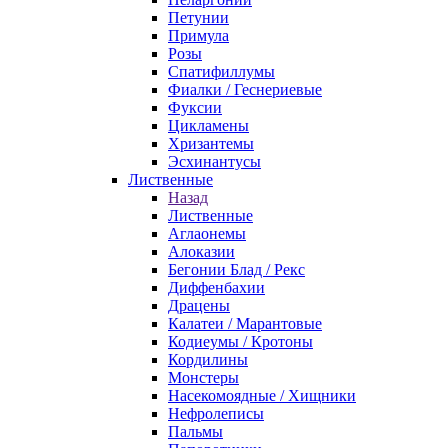
Петунии
Примула
Розы
Спатифиллумы
Фиалки / Геснериевые
Фуксии
Цикламены
Хризантемы
Эсхинантусы
Лиственные
Назад
Лиственные
Аглаонемы
Алоказии
Бегонии Блад / Рекс
Диффенбахии
Драцены
Калатеи / Марантовые
Кодиеумы / Кротоны
Кордилины
Монстеры
Насекомоядные / Хищники
Нефролеписы
Пальмы