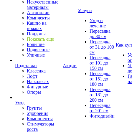
Искусственные
материалы
Услуги
Автополив
Комплекты
Уход и
Кашпо на
лечение
ножках
Пересадка
Поддоны
до 30 см
Показать еще
Пересадка
Большие
Как куп
от 31 до 100
Подвесные
см
Уличные
У
Пересадка
о
от 101 до
Подставки
Акции
У
150 см
Классика
д
Пересадка
Лофт
Г
от 151 до
На колесах
на
180 см
Фигурные
Пересадка
Опоры
от 181 до
200 см
Уход
Пересадка
Грунты
от 201 см
Удобрения
Фитодизайн
Компоненты
Стимуляторы
роста