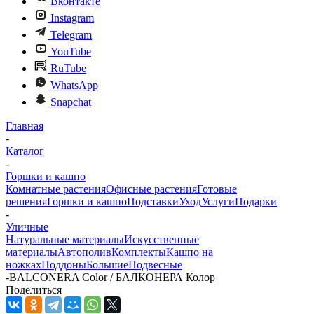
Вконтакте
Instagram
Telegram
YouTube
RuTube
WhatsApp
Snapchat
Главная
-
Каталог
-
Горшки и кашпо
Комнатные растения
Офисные растения
Готовые
решения
Горшки и кашпо
Подставки
Уход
Услуги
Подарки
-
Уличные
Натуральные материалы
Искусственные
материалы
Автополив
Комплекты
Кашпо на
ножках
Поддоны
Большие
Подвесные
-
BALCONERA Color / БАЛКОНЕРА Колор
Поделиться