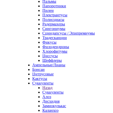
Пальмы
Папоротники
Пилеи
Плектрантусы
Полисциасы
Радермахеры
Сингониумы
Сциндапсусы / Эпипремнумы
Традесканции
Фикусы
Филодендроны
Хлорофитумы
Циссусы
Шеффлеры
Ампельные/Лианы
Бонсаи
Цитрусовые
Кактусы
Суккуленты
Назад
Суккуленты
Алоэ
Дисхидия
Замиокулькас
Каланхоэ