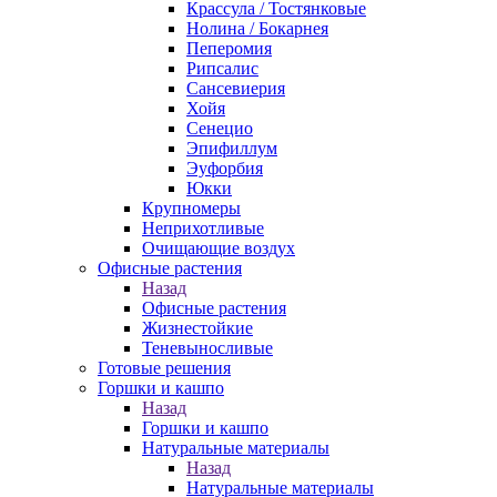
Крассула / Тостянковые
Нолина / Бокарнея
Пеперомия
Рипсалис
Сансевиерия
Хойя
Сенецио
Эпифиллум
Эуфорбия
Юкки
Крупномеры
Неприхотливые
Очищающие воздух
Офисные растения
Назад
Офисные растения
Жизнестойкие
Теневыносливые
Готовые решения
Горшки и кашпо
Назад
Горшки и кашпо
Натуральные материалы
Назад
Натуральные материалы