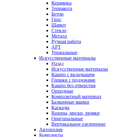
Керамика
Терракота
Бетон
Гипс
Шамот
Стекло
Металл
Ручная работа
АРТ
Уникальные
Искусственные материалы
Назад
Искусственные материалы
Кашпо с вкладышем
Горшки с поддонами
Кашпо без отверстия
Орхидные
Композитный материал
Балконные ящики
Каскады
Вазоны, миски, рюмки
Оригинальные
Вертикальное озеленение
Автополив
Комплекты