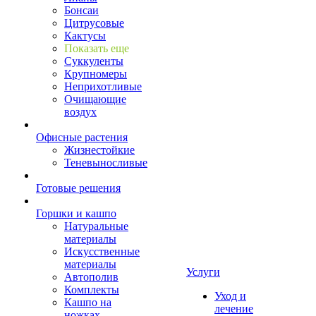
Бонсаи
Цитрусовые
Кактусы
Показать еще
Суккуленты
Крупномеры
Неприхотливые
Очищающие
воздух
Офисные растения
Жизнестойкие
Теневыносливые
Готовые решения
Горшки и кашпо
Натуральные
материалы
Искусственные
материалы
Услуги
Автополив
Комплекты
Уход и
Кашпо на
лечение
ножках