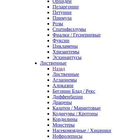
Орхидеи
Пеларгонии
Петунии
Примула
Розы
Спатифиллумы
Фиалки / Геснериевые
Фуксии
Цикламены
Хризантемы
Эсхинантусы
Лиственные
Назад
Лиственные
Аглаонемы
Алоказии
Бегонии Блад / Рекс
Диффенбахии
Драцены
Калатеи / Марантовые
Кодиеумы / Кротоны
Кордилины
Монстеры
Насекомоядные / Хищники
Нефролеписы