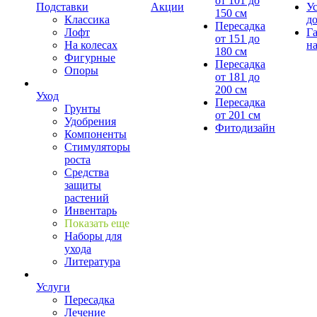
от 101 до
Подставки
Акции
У
150 см
Классика
д
Пересадка
Лофт
Г
от 151 до
На колесах
на
180 см
Фигурные
Пересадка
Опоры
от 181 до
200 см
Уход
Пересадка
Грунты
от 201 см
Удобрения
Фитодизайн
Компоненты
Стимуляторы
роста
Средства
защиты
растений
Инвентарь
Показать еще
Наборы для
ухода
Литература
Услуги
Пересадка
Лечение