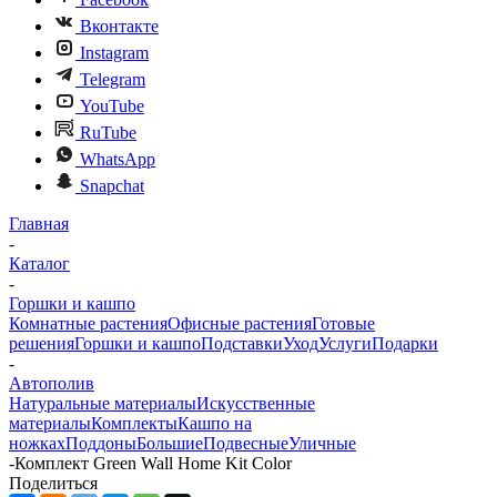
Вконтакте
Instagram
Telegram
YouTube
RuTube
WhatsApp
Snapchat
Главная
-
Каталог
-
Горшки и кашпо
Комнатные растения
Офисные растения
Готовые
решения
Горшки и кашпо
Подставки
Уход
Услуги
Подарки
-
Автополив
Натуральные материалы
Искусственные
материалы
Комплекты
Кашпо на
ножках
Поддоны
Большие
Подвесные
Уличные
-
Комплект Green Wall Home Kit Color
Поделиться