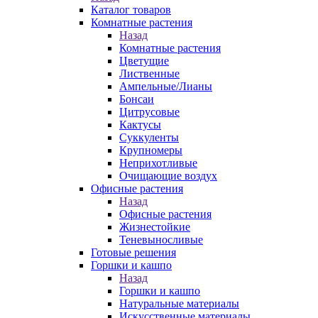
Каталог товаров
Комнатные растения
Назад
Комнатные растения
Цветущие
Лиственные
Ампельные/Лианы
Бонсаи
Цитрусовые
Кактусы
Суккуленты
Крупномеры
Неприхотливые
Очищающие воздух
Офисные растения
Назад
Офисные растения
Жизнестойкие
Теневыносливые
Готовые решения
Горшки и кашпо
Назад
Горшки и кашпо
Натуральные материалы
Искусственные материалы