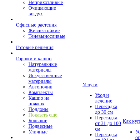
Неприхотливые
Очищающие
воздух
Офисные растения
Жизнестойкие
Теневыносливые
Готовые решения
Горшки и кашпо
Натуральные
материалы
Искусственные
материалы
Услуги
Автополив
Комплекты
Уход и
Кашпо на
лечение
ножках
Пересадка
Поддоны
до 30 см
Показать еще
Пересадка
Большие
Как куп
от 31 до 100
Подвесные
см
Уличные
У
Пересадка
о