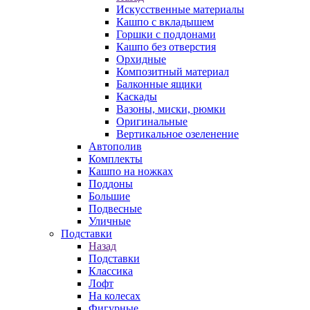
Искусственные материалы
Кашпо с вкладышем
Горшки с поддонами
Кашпо без отверстия
Орхидные
Композитный материал
Балконные ящики
Каскады
Вазоны, миски, рюмки
Оригинальные
Вертикальное озеленение
Автополив
Комплекты
Кашпо на ножках
Поддоны
Большие
Подвесные
Уличные
Подставки
Назад
Подставки
Классика
Лофт
На колесах
Фигурные