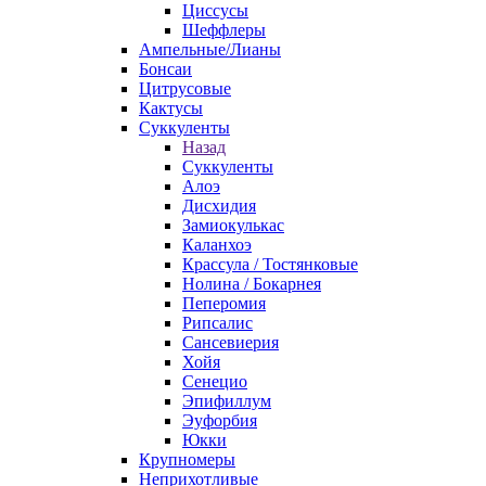
Циссусы
Шеффлеры
Ампельные/Лианы
Бонсаи
Цитрусовые
Кактусы
Суккуленты
Назад
Суккуленты
Алоэ
Дисхидия
Замиокулькас
Каланхоэ
Крассула / Тостянковые
Нолина / Бокарнея
Пеперомия
Рипсалис
Сансевиерия
Хойя
Сенецио
Эпифиллум
Эуфорбия
Юкки
Крупномеры
Неприхотливые