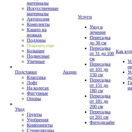
материалы
Искусственные
материалы
Услуги
Автополив
Комплекты
Уход и
Кашпо на
лечение
ножках
Пересадка
Поддоны
до 30 см
Показать еще
Пересадка
Большие
Как куп
от 31 до 100
Подвесные
см
Уличные
У
Пересадка
о
от 101 до
Подставки
Акции
У
150 см
Классика
д
Пересадка
Лофт
Г
от 151 до
На колесах
на
180 см
Фигурные
Пересадка
Опоры
от 181 до
200 см
Уход
Пересадка
Грунты
от 201 см
Удобрения
Фитодизайн
Компоненты
Стимуляторы