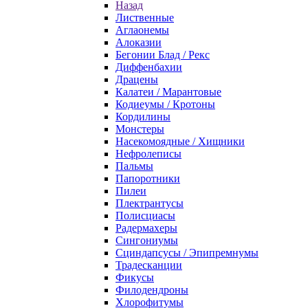
Назад
Лиственные
Аглаонемы
Алоказии
Бегонии Блад / Рекс
Диффенбахии
Драцены
Калатеи / Марантовые
Кодиеумы / Кротоны
Кордилины
Монстеры
Насекомоядные / Хищники
Нефролеписы
Пальмы
Папоротники
Пилеи
Плектрантусы
Полисциасы
Радермахеры
Сингониумы
Сциндапсусы / Эпипремнумы
Традесканции
Фикусы
Филодендроны
Хлорофитумы