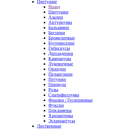
Цветущие
Назад
Цветущие
Азалии
Антуриумы
Бальзамин
Бегонии
Бромелиевые
Бугенвиллии
Гибискусы
Дипладении
Кампанулы
Луковичные
Орхидеи
Пеларгонии
Петунии
Примула
Розы
Спатифиллумы
Фиалки / Геснериевые
Фуксии
Цикламены
Хризантемы
Эсхинантусы
Лиственные