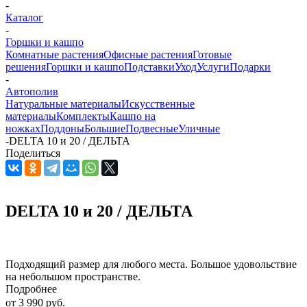
-
Каталог
-
Горшки и кашпо
Комнатные растения
Офисные растения
Готовые
решения
Горшки и кашпо
Подставки
Уход
Услуги
Подарки
-
Автополив
Натуральные материалы
Искусственные
материалы
Комплекты
Кашпо на
ножках
Поддоны
Большие
Подвесные
Уличные
-
DELTA 10 и 20 / ДЕЛЬТА
Поделиться
DELTA 10 и 20 / ДЕЛЬТА
Подходящий размер для любого места. Большое удовольствие
на небольшом пространстве.
Подробнее
от
3 990 руб.