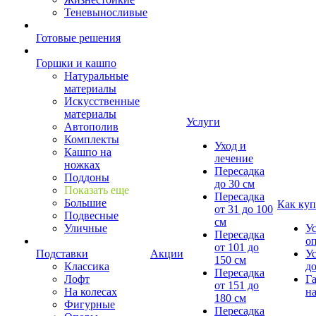
Теневыносливые
Готовые решения
Горшки и кашпо
Натуральные
материалы
Искусственные
материалы
Услуги
Автополив
Комплекты
Уход и
Кашпо на
лечение
ножках
Пересадка
Поддоны
до 30 см
Показать еще
Пересадка
Большие
Как куп
от 31 до 100
Подвесные
см
Уличные
У
Пересадка
о
от 101 до
Подставки
Акции
У
150 см
Классика
д
Пересадка
Лофт
Г
от 151 до
На колесах
на
180 см
Фигурные
Пересадка