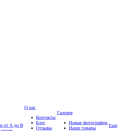
О нас
Галерея
Контакты
Блог
Новые фотографии
и от А до Я
Ещё
Отзывы
Наши товары
ндации