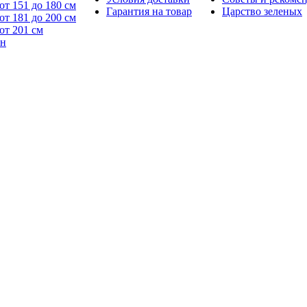
от 151 до 180 см
Гарантия на товар
Царство зеленых
от 181 до 200 см
от 201 см
йн