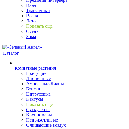
Предметы интерьера
Вазы
Травянчики
Весна
Лето
Показать еще
Осень
Зима
Каталог
Комнатные растения
Цветущие
Лиственные
Ампельные/Лианы
Бонсаи
Цитрусовые
Кактусы
Показать еще
Суккуленты
Крупномеры
Неприхотливые
Очищающие воздух