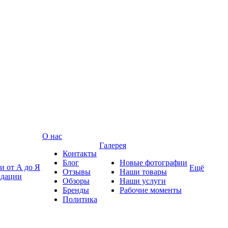
О нас
Галерея
Контакты
Блог
Новые фотографии
и от А до Я
Ещё
Отзывы
Наши товары
ндации
Обзоры
Наши услуги
Бренды
Рабочие моменты
Политика