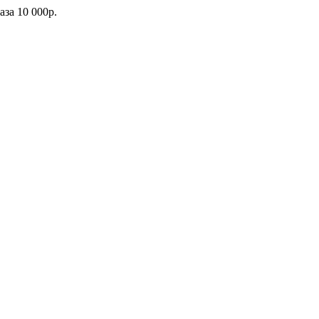
каза
10 000р.