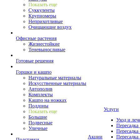
Показать еще
Суккуленты
Крупномеры
Неприхотливые
Очищающие воздух
Офисные растения
Жизнестойкие
Теневыносливые
Готовые решения
Горшки и кашпо
Натуральные материалы
Искусственные материалы
Автополив
Комплекты
Кашпо на ножках
Поддоны
Услуги
Показать еще
Большие
Уход и леч
Подвесные
Пересадка 
Уличные
Пересадка 
Акции
Пересадка 
Подставки