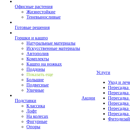
Офисные растения
Жизнестойкие
Теневыносливые
Готовые решения
Горшки и кашпо
Натуральные материалы
Искусственные материалы
Автополив
Комплекты
Кашпо на ножках
Поддоны
Услуги
Показать еще
Большие
Уход и леч
Подвесные
Пересадка 
Уличные
Пересадка 
Акции
Пересадка 
Подставки
Пересадка 
Классика
Пересадка 
Лофт
Пересадка 
На колесах
Фитодиза
Фигурные
Опоры