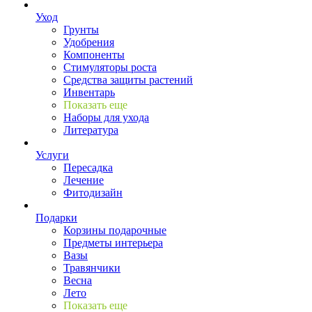
Уход
Грунты
Удобрения
Компоненты
Стимуляторы роста
Средства защиты растений
Инвентарь
Показать еще
Наборы для ухода
Литература
Услуги
Пересадка
Лечение
Фитодизайн
Подарки
Корзины подарочные
Предметы интерьера
Вазы
Травянчики
Весна
Лето
Показать еще