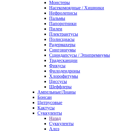
Монстеры
Насекомоядные / Хищники
Нефролеписы
Пальмы
Папоротники
Пилеи
Плектрантусы
Полисциасы
Радермахеры
Сингониумы
Сциндапсусы / Эпипремнумы
Традесканции
Фикусы
Филодендроны
Хлорофитумы
Циссусы
Шеффлеры
Ампельные/Лианы
Бонсаи
Цитрусовые
Кактусы
Суккуленты
Назад
Суккуленты
Алоэ