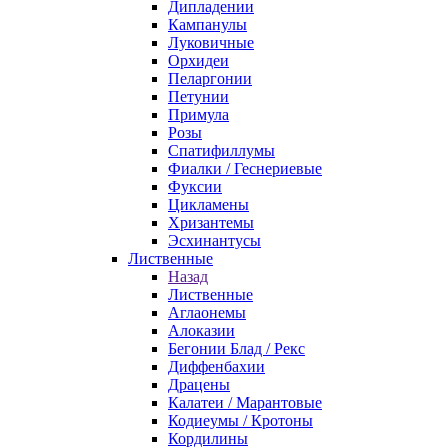
Дипладении
Кампанулы
Луковичные
Орхидеи
Пеларгонии
Петунии
Примула
Розы
Спатифиллумы
Фиалки / Геснериевые
Фуксии
Цикламены
Хризантемы
Эсхинантусы
Лиственные
Назад
Лиственные
Аглаонемы
Алоказии
Бегонии Блад / Рекс
Диффенбахии
Драцены
Калатеи / Марантовые
Кодиеумы / Кротоны
Кордилины