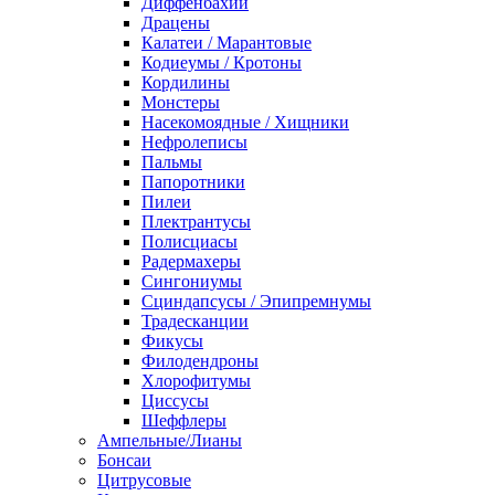
Диффенбахии
Драцены
Калатеи / Марантовые
Кодиеумы / Кротоны
Кордилины
Монстеры
Насекомоядные / Хищники
Нефролеписы
Пальмы
Папоротники
Пилеи
Плектрантусы
Полисциасы
Радермахеры
Сингониумы
Сциндапсусы / Эпипремнумы
Традесканции
Фикусы
Филодендроны
Хлорофитумы
Циссусы
Шеффлеры
Ампельные/Лианы
Бонсаи
Цитрусовые