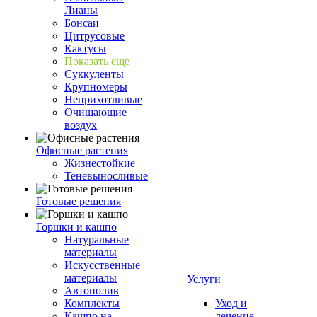
Лианы
Бонсаи
Цитрусовые
Кактусы
Показать еще
Суккуленты
Крупномеры
Неприхотливые
Очищающие
воздух
Офисные растения
Жизнестойкие
Теневыносливые
Готовые решения
Горшки и кашпо
Натуральные
материалы
Искусственные
материалы
Услуги
Автополив
Комплекты
Уход и
Кашпо на
лечение