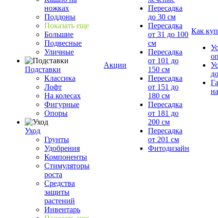
ножках
Пересадка
Поддоны
до 30 см
Показать еще
Пересадка
Как куп
Большие
от 31 до 100
Подвесные
см
У
Уличные
Пересадка
о
от 101 до
Акции
У
Подставки
150 см
д
Классика
Пересадка
Г
Лофт
от 151 до
на
На колесах
180 см
Фигурные
Пересадка
Опоры
от 181 до
200 см
Уход
Пересадка
Грунты
от 201 см
Удобрения
Фитодизайн
Компоненты
Стимуляторы
роста
Средства
защиты
растений
Инвентарь