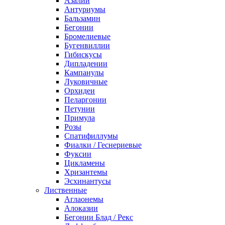
Азалии
Антуриумы
Бальзамин
Бегонии
Бромелиевые
Бугенвиллии
Гибискусы
Дипладении
Кампанулы
Луковичные
Орхидеи
Пеларгонии
Петунии
Примула
Розы
Спатифиллумы
Фиалки / Геснериевые
Фуксии
Цикламены
Хризантемы
Эсхинантусы
Лиственные
Аглаонемы
Алоказии
Бегонии Блад / Рекс