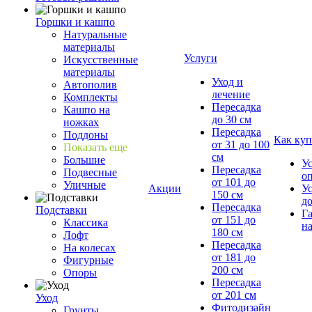
Горшки и кашпо
Натуральные
материалы
Услуги
Искусственные
материалы
Уход и
Автополив
лечение
Комплекты
Пересадка
Кашпо на
до 30 см
ножках
Пересадка
Поддоны
Как куп
от 31 до 100
Показать еще
см
Большие
У
Пересадка
Подвесные
о
от 101 до
Уличные
Акции
У
150 см
д
Пересадка
Подставки
Г
от 151 до
Классика
на
180 см
Лофт
Пересадка
На колесах
от 181 до
Фигурные
200 см
Опоры
Пересадка
от 201 см
Уход
Фитодизайн
Грунты