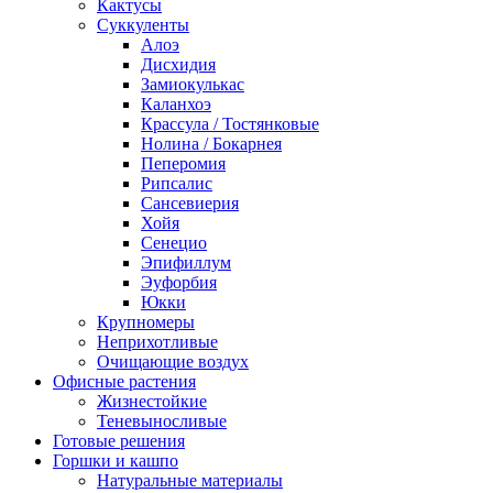
Кактусы
Суккуленты
Алоэ
Дисхидия
Замиокулькас
Каланхоэ
Крассула / Тостянковые
Нолина / Бокарнея
Пеперомия
Рипсалис
Сансевиерия
Хойя
Сенецио
Эпифиллум
Эуфорбия
Юкки
Крупномеры
Неприхотливые
Очищающие воздух
Офисные растения
Жизнестойкие
Теневыносливые
Готовые решения
Горшки и кашпо
Натуральные материалы