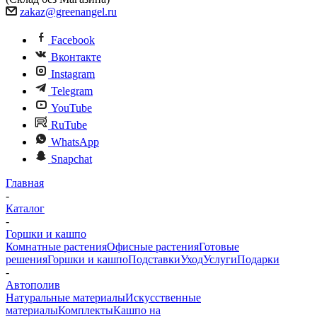
zakaz@greenangel.ru
Facebook
Вконтакте
Instagram
Telegram
YouTube
RuTube
WhatsApp
Snapchat
Главная
-
Каталог
-
Горшки и кашпо
Комнатные растения
Офисные растения
Готовые
решения
Горшки и кашпо
Подставки
Уход
Услуги
Подарки
-
Автополив
Натуральные материалы
Искусственные
материалы
Комплекты
Кашпо на