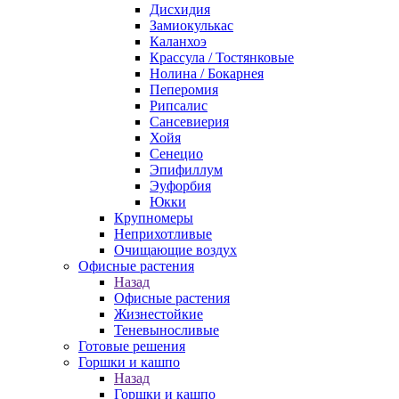
Дисхидия
Замиокулькас
Каланхоэ
Крассула / Тостянковые
Нолина / Бокарнея
Пеперомия
Рипсалис
Сансевиерия
Хойя
Сенецио
Эпифиллум
Эуфорбия
Юкки
Крупномеры
Неприхотливые
Очищающие воздух
Офисные растения
Назад
Офисные растения
Жизнестойкие
Теневыносливые
Готовые решения
Горшки и кашпо
Назад
Горшки и кашпо