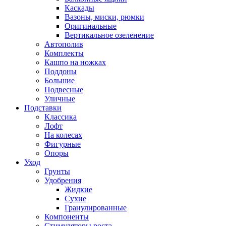
Каскады
Вазоны, миски, рюмки
Оригинальные
Вертикальное озеленение
Автополив
Комплекты
Кашпо на ножках
Поддоны
Большие
Подвесные
Уличные
Подставки
Классика
Лофт
На колесах
Фигурные
Опоры
Уход
Грунты
Удобрения
Жидкие
Сухие
Гранулированные
Компоненты
Стимуляторы роста