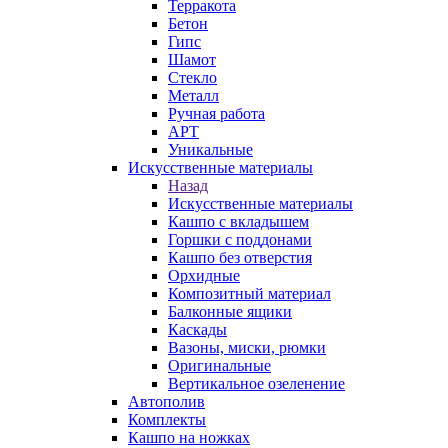
Терракота
Бетон
Гипс
Шамот
Стекло
Металл
Ручная работа
АРТ
Уникальные
Искусственные материалы
Назад
Искусственные материалы
Кашпо с вкладышем
Горшки с поддонами
Кашпо без отверстия
Орхидные
Композитный материал
Балконные ящики
Каскады
Вазоны, миски, рюмки
Оригинальные
Вертикальное озеленение
Автополив
Комплекты
Кашпо на ножках