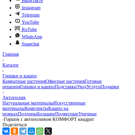
Вконтакте
Instagram
Telegram
YouTube
RuTube
WhatsApp
Snapchat
Главная
-
Каталог
-
Горшки и кашпо
Комнатные растения
Офисные растения
Готовые
решения
Горшки и кашпо
Подставки
Уход
Услуги
Подарки
-
Автополив
Натуральные материалы
Искусственные
материалы
Комплекты
Кашпо на
ножках
Поддоны
Большие
Подвесные
Уличные
-
Горшок с автополивом КОМФОРТ квадрат
Поделиться