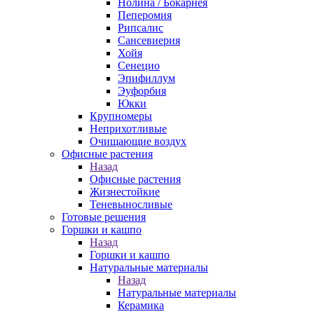
Нолина / Бокарнея
Пеперомия
Рипсалис
Сансевиерия
Хойя
Сенецио
Эпифиллум
Эуфорбия
Юкки
Крупномеры
Неприхотливые
Очищающие воздух
Офисные растения
Назад
Офисные растения
Жизнестойкие
Теневыносливые
Готовые решения
Горшки и кашпо
Назад
Горшки и кашпо
Натуральные материалы
Назад
Натуральные материалы
Керамика