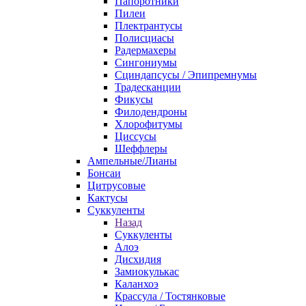
Папоротники
Пилеи
Плектрантусы
Полисциасы
Радермахеры
Сингониумы
Сциндапсусы / Эпипремнумы
Традесканции
Фикусы
Филодендроны
Хлорофитумы
Циссусы
Шеффлеры
Ампельные/Лианы
Бонсаи
Цитрусовые
Кактусы
Суккуленты
Назад
Суккуленты
Алоэ
Дисхидия
Замиокулькас
Каланхоэ
Крассула / Тостянковые