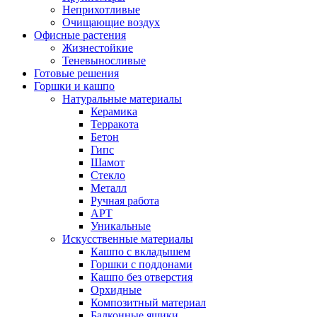
Неприхотливые
Очищающие воздух
Офисные растения
Жизнестойкие
Теневыносливые
Готовые решения
Горшки и кашпо
Натуральные материалы
Керамика
Терракота
Бетон
Гипс
Шамот
Стекло
Металл
Ручная работа
АРТ
Уникальные
Искусственные материалы
Кашпо с вкладышем
Горшки с поддонами
Кашпо без отверстия
Орхидные
Композитный материал
Балконные ящики