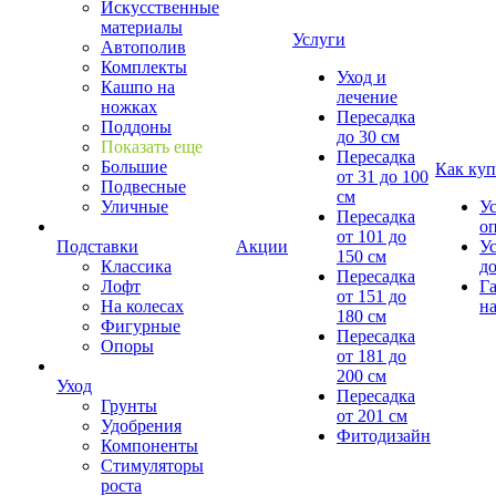
Искусственные
материалы
Услуги
Автополив
Комплекты
Уход и
Кашпо на
лечение
ножках
Пересадка
Поддоны
до 30 см
Показать еще
Пересадка
Большие
Как куп
от 31 до 100
Подвесные
см
Уличные
У
Пересадка
о
от 101 до
Подставки
Акции
У
150 см
Классика
д
Пересадка
Лофт
Г
от 151 до
На колесах
на
180 см
Фигурные
Пересадка
Опоры
от 181 до
200 см
Уход
Пересадка
Грунты
от 201 см
Удобрения
Фитодизайн
Компоненты
Стимуляторы
роста