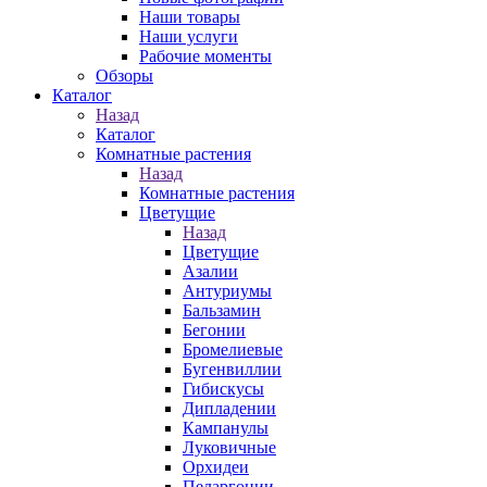
Наши товары
Наши услуги
Рабочие моменты
Обзоры
Каталог
Назад
Каталог
Комнатные растения
Назад
Комнатные растения
Цветущие
Назад
Цветущие
Азалии
Антуриумы
Бальзамин
Бегонии
Бромелиевые
Бугенвиллии
Гибискусы
Дипладении
Кампанулы
Луковичные
Орхидеи
Пеларгонии