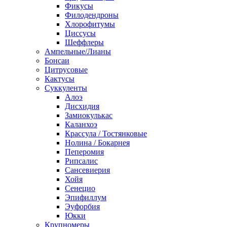
Фикусы
Филодендроны
Хлорофитумы
Циссусы
Шеффлеры
Ампельные/Лианы
Бонсаи
Цитрусовые
Кактусы
Суккуленты
Алоэ
Дисхидия
Замиокулькас
Каланхоэ
Крассула / Тостянковые
Нолина / Бокарнея
Пеперомия
Рипсалис
Сансевиерия
Хойя
Сенецио
Эпифиллум
Эуфорбия
Юкки
Крупномеры