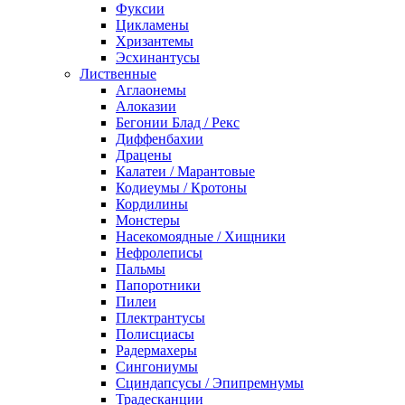
Фуксии
Цикламены
Хризантемы
Эсхинантусы
Лиственные
Аглаонемы
Алоказии
Бегонии Блад / Рекс
Диффенбахии
Драцены
Калатеи / Марантовые
Кодиеумы / Кротоны
Кордилины
Монстеры
Насекомоядные / Хищники
Нефролеписы
Пальмы
Папоротники
Пилеи
Плектрантусы
Полисциасы
Радермахеры
Сингониумы
Сциндапсусы / Эпипремнумы
Традесканции