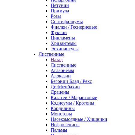
Петунии
Примула
Розы
Спатифиллумы
Фиалки / Геснериевые
Фуксии
Цикламены
Хризантемы
Эсхинантусы
Лиственные
Назад
Лиственные
Аглаонемы
Алоказии
Бегонии Блад / Рекс
Диффенбахии
Драцены
Калатеи / Марантовые
Кодиеумы / Кротоны
Кордилины
Монстеры
Насекомоядные / Хищники
Нефролеписы
Пальмы