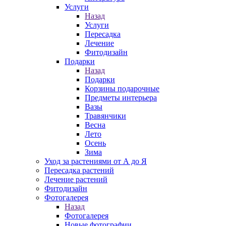
Услуги
Назад
Услуги
Пересадка
Лечение
Фитодизайн
Подарки
Назад
Подарки
Корзины подарочные
Предметы интерьера
Вазы
Травянчики
Весна
Лето
Осень
Зима
Уход за растениями от А до Я
Пересадка растений
Лечение растений
Фитодизайн
Фотогалерея
Назад
Фотогалерея
Новые фотографии