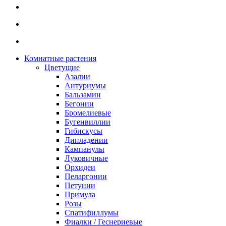
Комнатные растения
Цветущие
Азалии
Антуриумы
Бальзамин
Бегонии
Бромелиевые
Бугенвиллии
Гибискусы
Дипладении
Кампанулы
Луковичные
Орхидеи
Пеларгонии
Петунии
Примула
Розы
Спатифиллумы
Фиалки / Геснериевые