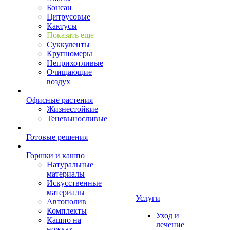
Бонсаи
Цитрусовые
Кактусы
Показать еще
Суккуленты
Крупномеры
Неприхотливые
Очищающие
воздух
Офисные растения
Жизнестойкие
Теневыносливые
Готовые решения
Горшки и кашпо
Натуральные
материалы
Искусственные
материалы
Услуги
Автополив
Комплекты
Уход и
Кашпо на
лечение
ножках