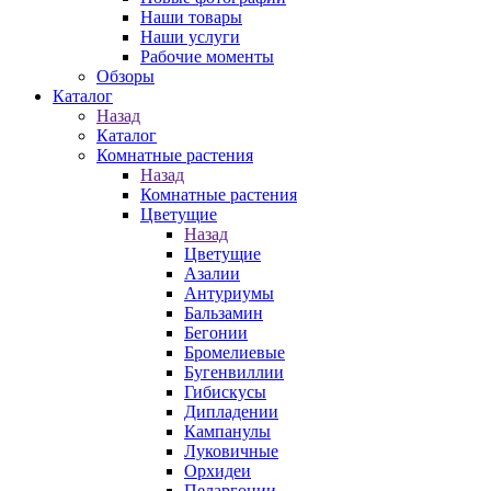
Наши товары
Наши услуги
Рабочие моменты
Обзоры
Каталог
Назад
Каталог
Комнатные растения
Назад
Комнатные растения
Цветущие
Назад
Цветущие
Азалии
Антуриумы
Бальзамин
Бегонии
Бромелиевые
Бугенвиллии
Гибискусы
Дипладении
Кампанулы
Луковичные
Орхидеи
Пеларгонии