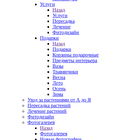
Услуги
Назад
Услуги
Пересадка
Лечение
Фитодизайн
Подарки
Назад
Подарки
Корзины подарочные
Предметы интерьера
Вазы
Травянчики
Весна
Лето
Осень
Зима
Уход за растениями от А до Я
Пересадка растений
Лечение растений
Фитодизайн
Фотогалерея
Назад
Фотогалерея
Новые фотографии