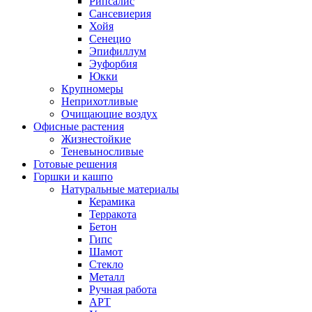
Рипсалис
Сансевиерия
Хойя
Сенецио
Эпифиллум
Эуфорбия
Юкки
Крупномеры
Неприхотливые
Очищающие воздух
Офисные растения
Жизнестойкие
Теневыносливые
Готовые решения
Горшки и кашпо
Натуральные материалы
Керамика
Терракота
Бетон
Гипс
Шамот
Стекло
Металл
Ручная работа
АРТ