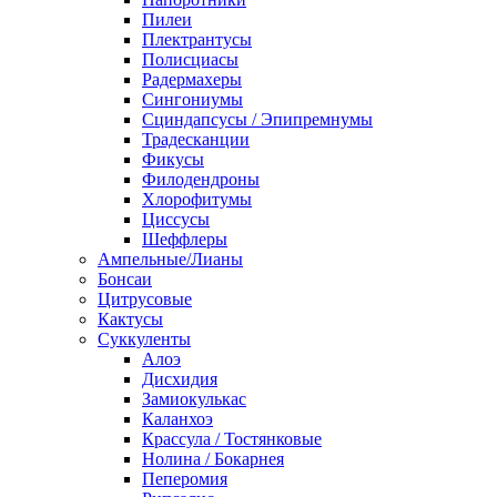
Пилеи
Плектрантусы
Полисциасы
Радермахеры
Сингониумы
Сциндапсусы / Эпипремнумы
Традесканции
Фикусы
Филодендроны
Хлорофитумы
Циссусы
Шеффлеры
Ампельные/Лианы
Бонсаи
Цитрусовые
Кактусы
Суккуленты
Алоэ
Дисхидия
Замиокулькас
Каланхоэ
Крассула / Тостянковые
Нолина / Бокарнея
Пеперомия