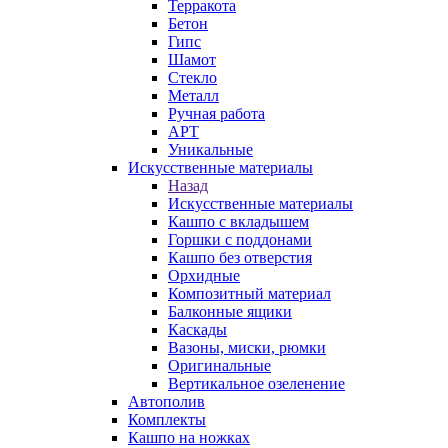
Терракота
Бетон
Гипс
Шамот
Стекло
Металл
Ручная работа
АРТ
Уникальные
Искусственные материалы
Назад
Искусственные материалы
Кашпо с вкладышем
Горшки с поддонами
Кашпо без отверстия
Орхидные
Композитный материал
Балконные ящики
Каскады
Вазоны, миски, рюмки
Оригинальные
Вертикальное озеленение
Автополив
Комплекты
Кашпо на ножках