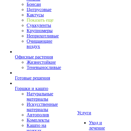
Бонсаи
Цитрусовые
Кактусы
Показать еще
Суккуленты
Крупномеры
Неприхотливые
Очищающие
воздух
Офисные растения
Жизнестойкие
Теневыносливые
Готовые решения
Горшки и кашпо
Натуральные
материалы
Искусственные
материалы
Услуги
Автополив
Комплекты
Уход и
Кашпо на
лечение
ножках