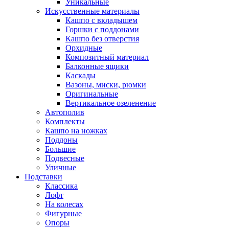
Уникальные
Искусственные материалы
Кашпо с вкладышем
Горшки с поддонами
Кашпо без отверстия
Орхидные
Композитный материал
Балконные ящики
Каскады
Вазоны, миски, рюмки
Оригинальные
Вертикальное озеленение
Автополив
Комплекты
Кашпо на ножках
Поддоны
Большие
Подвесные
Уличные
Подставки
Классика
Лофт
На колесах
Фигурные
Опоры