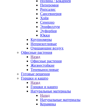
Нолина / Бокарнея
Пеперомия
Рипсалис
Сансевиерия
Хойя
Сенецио
Эпифиллум
Эуфорбия
Юкки
Крупномеры
Неприхотливые
Очищающие воздух
Офисные растения
Назад
Офисные растения
Жизнестойкие
Теневыносливые
Готовые решения
Горшки и кашпо
Назад
Горшки и кашпо
Натуральные материалы
Назад
Натуральные материалы
Керамика