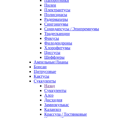
Папоротники
Пилеи
Плектрантусы
Полисциасы
Радермахеры
Сингониумы
Сциндапсусы / Эпипремнумы
Традесканции
Фикусы
Филодендроны
Хлорофитумы
Циссусы
Шеффлеры
Ампельные/Лианы
Бонсаи
Цитрусовые
Кактусы
Суккуленты
Назад
Суккуленты
Алоэ
Дисхидия
Замиокулькас
Каланхоэ
Крассула / Тостянковые