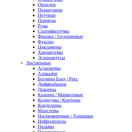
Орхидеи
Пеларгонии
Петунии
Примула
Розы
Спатифиллумы
Фиалки / Геснериевые
Фуксии
Цикламены
Хризантемы
Эсхинантусы
Лиственные
Аглаонемы
Алоказии
Бегонии Блад / Рекс
Диффенбахии
Драцены
Калатеи / Марантовые
Кодиеумы / Кротоны
Кордилины
Монстеры
Насекомоядные / Хищники
Нефролеписы
Пальмы
Папоротники