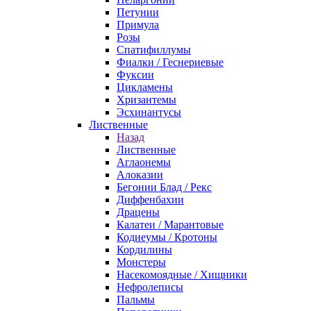
Петунии
Примула
Розы
Спатифиллумы
Фиалки / Геснериевые
Фуксии
Цикламены
Хризантемы
Эсхинантусы
Лиственные
Назад
Лиственные
Аглаонемы
Алоказии
Бегонии Блад / Рекс
Диффенбахии
Драцены
Калатеи / Марантовые
Кодиеумы / Кротоны
Кордилины
Монстеры
Насекомоядные / Хищники
Нефролеписы
Пальмы