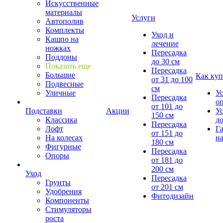
Искусственные
материалы
Услуги
Автополив
Комплекты
Уход и
Кашпо на
лечение
ножках
Пересадка
Поддоны
до 30 см
Показать еще
Пересадка
Большие
Как куп
от 31 до 100
Подвесные
см
Уличные
У
Пересадка
о
от 101 до
Подставки
Акции
У
150 см
Классика
д
Пересадка
Лофт
Г
от 151 до
На колесах
на
180 см
Фигурные
Пересадка
Опоры
от 181 до
200 см
Уход
Пересадка
Грунты
от 201 см
Удобрения
Фитодизайн
Компоненты
Стимуляторы
роста