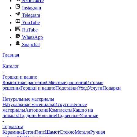
Вконтакте
Instagram
Telegram
YouTube
RuTube
WhatsApp
Snapchat
Главная
-
Каталог
-
Горшки и кашпо
Комнатные растения
Офисные растения
Готовые
решения
Горшки и кашпо
Подставки
Уход
Услуги
Подарки
-
Натуральные материалы
Натуральные материалы
Искусственные
материалы
Автополив
Комплекты
Кашпо на
ножках
Поддоны
Большие
Подвесные
Уличные
-
Терракота
Керамика
Бетон
Гипс
Шамот
Стекло
Металл
Ручная