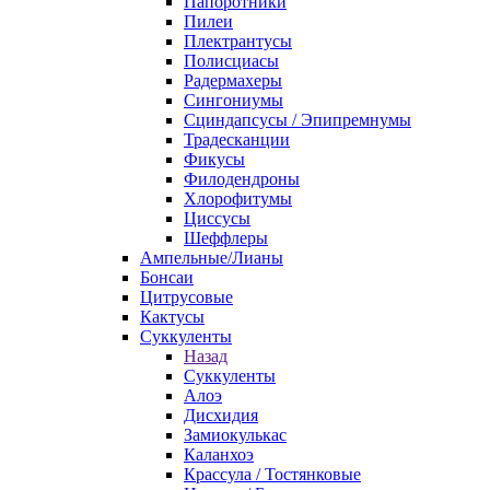
Папоротники
Пилеи
Плектрантусы
Полисциасы
Радермахеры
Сингониумы
Сциндапсусы / Эпипремнумы
Традесканции
Фикусы
Филодендроны
Хлорофитумы
Циссусы
Шеффлеры
Ампельные/Лианы
Бонсаи
Цитрусовые
Кактусы
Суккуленты
Назад
Суккуленты
Алоэ
Дисхидия
Замиокулькас
Каланхоэ
Крассула / Тостянковые