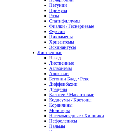
Петунии
Примула
Розы
Спатифиллумы
Фиалки / Геснериевые
Фуксии
Цикламены
Хризантемы
Эсхинантусы
Лиственные
Назад
Лиственные
Аглаонемы
Алоказии
Бегонии Блад / Рекс
Диффенбахии
Драцены
Калатеи / Марантовые
Кодиеумы / Кротоны
Кордилины
Монстеры
Насекомоядные / Хищники
Нефролеписы
Пальмы