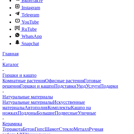
Вконтакте
Instagram
Telegram
YouTube
RuTube
WhatsApp
Snapchat
Главная
-
Каталог
-
Горшки и кашпо
Комнатные растения
Офисные растения
Готовые
решения
Горшки и кашпо
Подставки
Уход
Услуги
Подарки
-
Натуральные материалы
Натуральные материалы
Искусственные
материалы
Автополив
Комплекты
Кашпо на
ножках
Поддоны
Большие
Подвесные
Уличные
-
Керамика
Терракота
Бетон
Гипс
Шамот
Стекло
Металл
Ручная