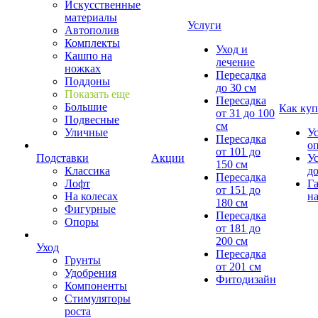
Искусственные
материалы
Услуги
Автополив
Комплекты
Уход и
Кашпо на
лечение
ножках
Пересадка
Поддоны
до 30 см
Показать еще
Пересадка
Большие
Как куп
от 31 до 100
Подвесные
см
Уличные
У
Пересадка
о
от 101 до
Подставки
Акции
У
150 см
Классика
д
Пересадка
Лофт
Г
от 151 до
На колесах
на
180 см
Фигурные
Пересадка
Опоры
от 181 до
200 см
Уход
Пересадка
Грунты
от 201 см
Удобрения
Фитодизайн
Компоненты
Стимуляторы
роста