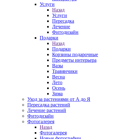
Услуги
Назад
Услуги
Пересадка
Лечение
Фитодизайн
Подарки
Назад
Подарки
Корзины подарочные
Предметы интерьера
Вазы
Травянчики
Весна
Лето
Осень
Зима
Уход за растениями от А до Я
Пересадка растений
Лечение растений
Фитодизайн
Фотогалерея
Назад
Фотогалерея
Новые фотографии