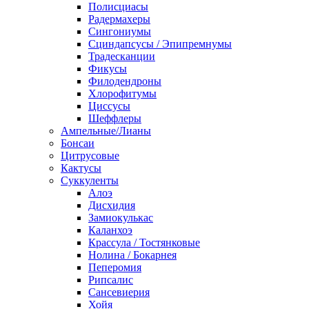
Полисциасы
Радермахеры
Сингониумы
Сциндапсусы / Эпипремнумы
Традесканции
Фикусы
Филодендроны
Хлорофитумы
Циссусы
Шеффлеры
Ампельные/Лианы
Бонсаи
Цитрусовые
Кактусы
Суккуленты
Алоэ
Дисхидия
Замиокулькас
Каланхоэ
Крассула / Тостянковые
Нолина / Бокарнея
Пеперомия
Рипсалис
Сансевиерия
Хойя