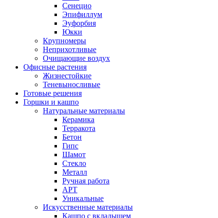
Сенецио
Эпифиллум
Эуфорбия
Юкки
Крупномеры
Неприхотливые
Очищающие воздух
Офисные растения
Жизнестойкие
Теневыносливые
Готовые решения
Горшки и кашпо
Натуральные материалы
Керамика
Терракота
Бетон
Гипс
Шамот
Стекло
Металл
Ручная работа
АРТ
Уникальные
Искусственные материалы
Кашпо с вкладышем