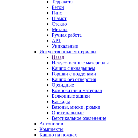
Терракота
Бетон
Гипс
Шамот
Стекло
Металл
Ручная работа
АРТ
Уникальные
Искусственные материалы
Назад
Искусственные материалы
Кашпо с вкладышем
Горшки с поддонами
Кашпо без отверстия
Орхидные
Композитный материал
Балконные ящики
Каскады
Вазоны, миски, рюмки
Оригинальные
Вертикальное озеленение
Автополив
Комплекты
Кашпо на ножках