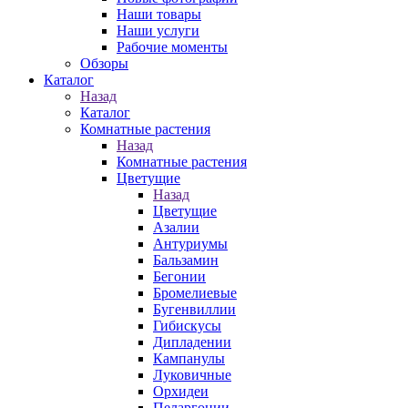
Наши товары
Наши услуги
Рабочие моменты
Обзоры
Каталог
Назад
Каталог
Комнатные растения
Назад
Комнатные растения
Цветущие
Назад
Цветущие
Азалии
Антуриумы
Бальзамин
Бегонии
Бромелиевые
Бугенвиллии
Гибискусы
Дипладении
Кампанулы
Луковичные
Орхидеи
Пеларгонии