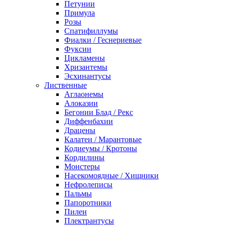
Петунии
Примула
Розы
Спатифиллумы
Фиалки / Геснериевые
Фуксии
Цикламены
Хризантемы
Эсхинантусы
Лиственные
Аглаонемы
Алоказии
Бегонии Блад / Рекс
Диффенбахии
Драцены
Калатеи / Марантовые
Кодиеумы / Кротоны
Кордилины
Монстеры
Насекомоядные / Хищники
Нефролеписы
Пальмы
Папоротники
Пилеи
Плектрантусы