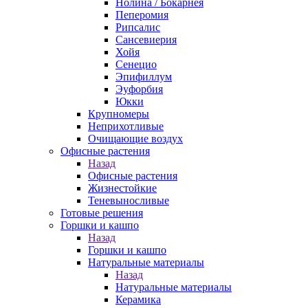
Нолина / Бокарнея
Пеперомия
Рипсалис
Сансевиерия
Хойя
Сенецио
Эпифиллум
Эуфорбия
Юкки
Крупномеры
Неприхотливые
Очищающие воздух
Офисные растения
Назад
Офисные растения
Жизнестойкие
Теневыносливые
Готовые решения
Горшки и кашпо
Назад
Горшки и кашпо
Натуральные материалы
Назад
Натуральные материалы
Керамика