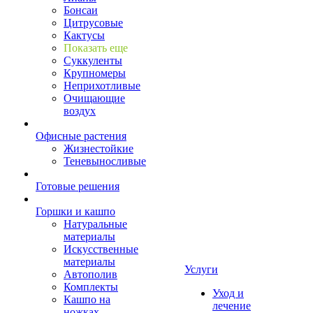
Бонсаи
Цитрусовые
Кактусы
Показать еще
Суккуленты
Крупномеры
Неприхотливые
Очищающие
воздух
Офисные растения
Жизнестойкие
Теневыносливые
Готовые решения
Горшки и кашпо
Натуральные
материалы
Искусственные
материалы
Услуги
Автополив
Комплекты
Уход и
Кашпо на
лечение
ножках