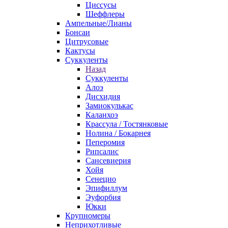
Циссусы
Шеффлеры
Ампельные/Лианы
Бонсаи
Цитрусовые
Кактусы
Суккуленты
Назад
Суккуленты
Алоэ
Дисхидия
Замиокулькас
Каланхоэ
Крассула / Тостянковые
Нолина / Бокарнея
Пеперомия
Рипсалис
Сансевиерия
Хойя
Сенецио
Эпифиллум
Эуфорбия
Юкки
Крупномеры
Неприхотливые