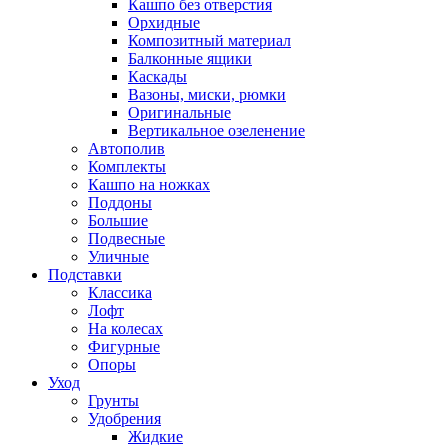
Кашпо без отверстия
Орхидные
Композитный материал
Балконные ящики
Каскады
Вазоны, миски, рюмки
Оригинальные
Вертикальное озеленение
Автополив
Комплекты
Кашпо на ножках
Поддоны
Большие
Подвесные
Уличные
Подставки
Классика
Лофт
На колесах
Фигурные
Опоры
Уход
Грунты
Удобрения
Жидкие