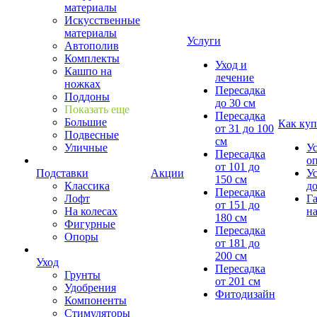
материалы
Искусственные
материалы
Услуги
Автополив
Комплекты
Уход и
Кашпо на
лечение
ножках
Пересадка
Поддоны
до 30 см
Показать еще
Пересадка
Большие
Как куп
от 31 до 100
Подвесные
см
Уличные
У
Пересадка
о
от 101 до
Подставки
Акции
У
150 см
Классика
д
Пересадка
Лофт
Г
от 151 до
На колесах
на
180 см
Фигурные
Пересадка
Опоры
от 181 до
200 см
Уход
Пересадка
Грунты
от 201 см
Удобрения
Фитодизайн
Компоненты
Стимуляторы