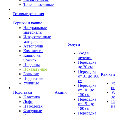
Теневыносливые
Готовые решения
Горшки и кашпо
Натуральные
материалы
Искусственные
материалы
Услуги
Автополив
Комплекты
Уход и
Кашпо на
лечение
ножках
Пересадка
Поддоны
до 30 см
Показать еще
Пересадка
Большие
Как куп
от 31 до 100
Подвесные
см
Уличные
У
Пересадка
о
от 101 до
Подставки
Акции
У
150 см
Классика
д
Пересадка
Лофт
Г
от 151 до
На колесах
на
180 см
Фигурные
Пересадка