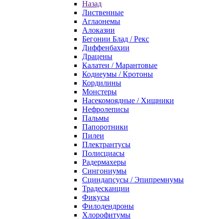
Назад
Лиственные
Аглаонемы
Алоказии
Бегонии Блад / Рекс
Диффенбахии
Драцены
Калатеи / Марантовые
Кодиеумы / Кротоны
Кордилины
Монстеры
Насекомоядные / Хищники
Нефролеписы
Пальмы
Папоротники
Пилеи
Плектрантусы
Полисциасы
Радермахеры
Сингониумы
Сциндапсусы / Эпипремнумы
Традесканции
Фикусы
Филодендроны
Хлорофитумы