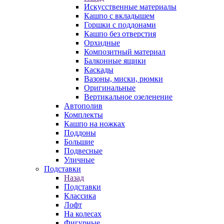
Искусственные материалы
Кашпо с вкладышем
Горшки с поддонами
Кашпо без отверстия
Орхидные
Композитный материал
Балконные ящики
Каскады
Вазоны, миски, рюмки
Оригинальные
Вертикальное озеленение
Автополив
Комплекты
Кашпо на ножках
Поддоны
Большие
Подвесные
Уличные
Подставки
Назад
Подставки
Классика
Лофт
На колесах
Фигурные