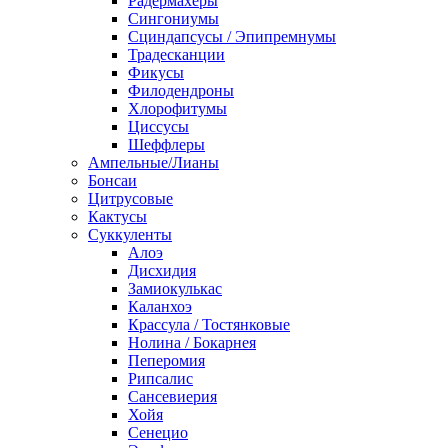
Радермахеры
Сингониумы
Сциндапсусы / Эпипремнумы
Традесканции
Фикусы
Филодендроны
Хлорофитумы
Циссусы
Шеффлеры
Ампельные/Лианы
Бонсаи
Цитрусовые
Кактусы
Суккуленты
Алоэ
Дисхидия
Замиокулькас
Каланхоэ
Крассула / Тостянковые
Нолина / Бокарнея
Пеперомия
Рипсалис
Сансевиерия
Хойя
Сенецио