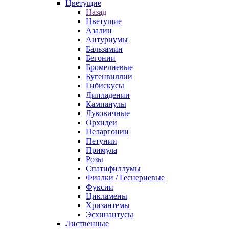
Цветущие
Назад
Цветущие
Азалии
Антуриумы
Бальзамин
Бегонии
Бромелиевые
Бугенвиллии
Гибискусы
Дипладении
Кампанулы
Луковичные
Орхидеи
Пеларгонии
Петунии
Примула
Розы
Спатифиллумы
Фиалки / Геснериевые
Фуксии
Цикламены
Хризантемы
Эсхинантусы
Лиственные