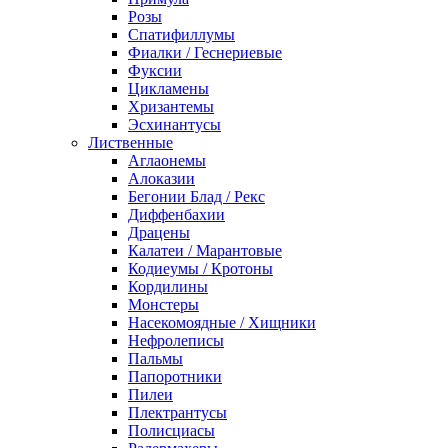
Розы
Спатифиллумы
Фиалки / Геснериевые
Фуксии
Цикламены
Хризантемы
Эсхинантусы
Лиственные
Аглаонемы
Алоказии
Бегонии Блад / Рекс
Диффенбахии
Драцены
Калатеи / Марантовые
Кодиеумы / Кротоны
Кордилины
Монстеры
Насекомоядные / Хищники
Нефролеписы
Пальмы
Папоротники
Пилеи
Плектрантусы
Полисциасы