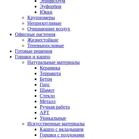
Эпифиллум
Эуфорбия
Юкки
Крупномеры
Неприхотливые
Очищающие воздух
Офисные растения
Жизнестойкие
Теневыносливые
Готовые решения
Горшки и кашпо
Натуральные материалы
Керамика
Терракота
Бетон
Гипс
Шамот
Стекло
Металл
Ручная работа
АРТ
Уникальные
Искусственные материалы
Кашпо с вкладышем
Горшки с поддонами