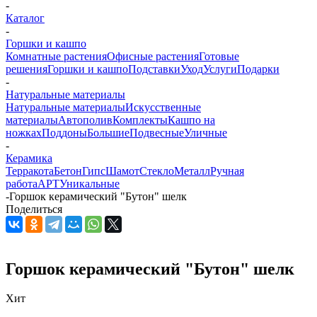
-
Каталог
-
Горшки и кашпо
Комнатные растения
Офисные растения
Готовые
решения
Горшки и кашпо
Подставки
Уход
Услуги
Подарки
-
Натуральные материалы
Натуральные материалы
Искусственные
материалы
Автополив
Комплекты
Кашпо на
ножках
Поддоны
Большие
Подвесные
Уличные
-
Керамика
Терракота
Бетон
Гипс
Шамот
Стекло
Металл
Ручная
работа
АРТ
Уникальные
-
Горшок керамический "Бутон" шелк
Поделиться
Горшок керамический "Бутон" шелк
Хит