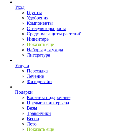
Уход
Грунты
Удобрения
Компоненты
Стимуляторы роста
Средства защиты растений
Инвентарь
Показать еще
Наборы для ухода
Литература
Услуги
Пересадка
Лечение
Фитодизайн
Подарки
Корзины подарочные
Предметы интерьера
Вазы
Травянчики
Весна
Лето
Показать еще