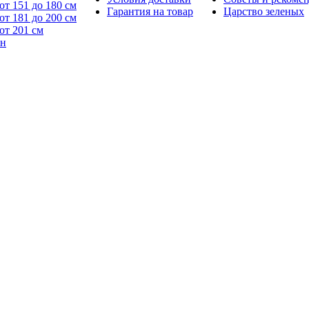
от 151 до 180 см
Гарантия на товар
Царство зеленых
от 181 до 200 см
от 201 см
йн