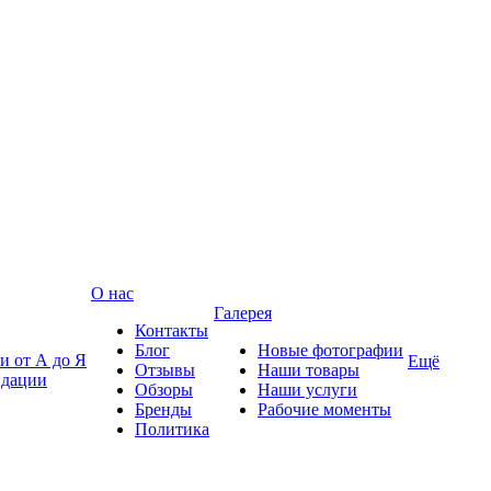
О нас
Галерея
Контакты
Блог
Новые фотографии
и от А до Я
Ещё
Отзывы
Наши товары
ндации
Обзоры
Наши услуги
Бренды
Рабочие моменты
Политика