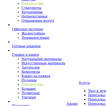
Показать еще
Суккуленты
Крупномеры
Неприхотливые
Очищающие воздух
Офисные растения
Жизнестойкие
Теневыносливые
Готовые решения
Горшки и кашпо
Натуральные материалы
Искусственные материалы
Автополив
Комплекты
Кашпо на ножках
Поддоны
Услуги
Показать еще
Большие
Уход и леч
Подвесные
Пересадка 
Уличные
Пересадка 
Акции
Пересадка 
Подставки