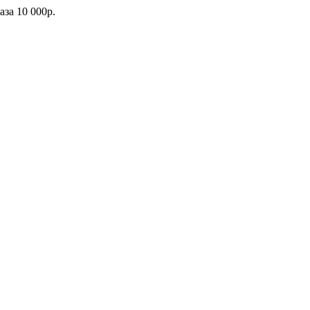
каза
10 000р.