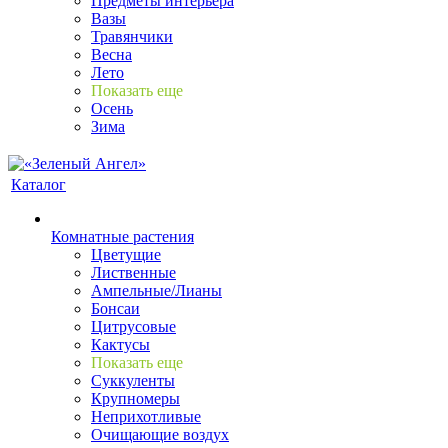
Предметы интерьера
Вазы
Травянчики
Весна
Лето
Показать еще
Осень
Зима
Каталог
Комнатные растения
Цветущие
Лиственные
Ампельные/Лианы
Бонсаи
Цитрусовые
Кактусы
Показать еще
Суккуленты
Крупномеры
Неприхотливые
Очищающие воздух