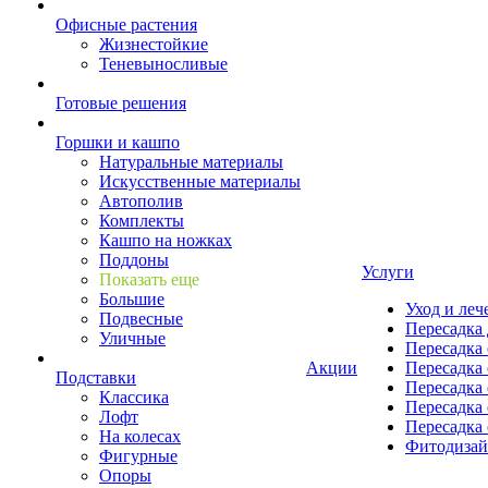
Офисные растения
Жизнестойкие
Теневыносливые
Готовые решения
Горшки и кашпо
Натуральные материалы
Искусственные материалы
Автополив
Комплекты
Кашпо на ножках
Поддоны
Услуги
Показать еще
Большие
Уход и леч
Подвесные
Пересадка 
Уличные
Пересадка 
Акции
Пересадка 
Подставки
Пересадка 
Классика
Пересадка 
Лофт
Пересадка 
На колесах
Фитодиза
Фигурные
Опоры