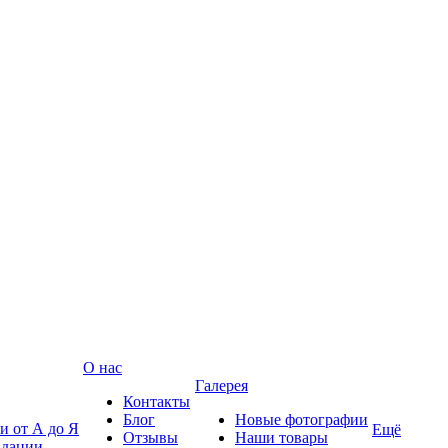
О нас
Галерея
Контакты
Блог
Новые фотографии
и от А до Я
Ещё
Отзывы
Наши товары
ндации