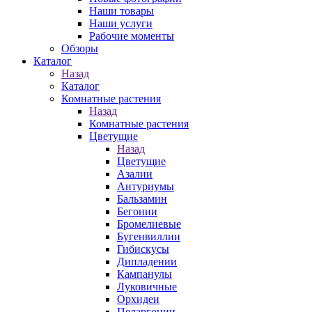
Наши товары
Наши услуги
Рабочие моменты
Обзоры
Каталог
Назад
Каталог
Комнатные растения
Назад
Комнатные растения
Цветущие
Назад
Цветущие
Азалии
Антуриумы
Бальзамин
Бегонии
Бромелиевые
Бугенвиллии
Гибискусы
Дипладении
Кампанулы
Луковичные
Орхидеи
Пеларгонии