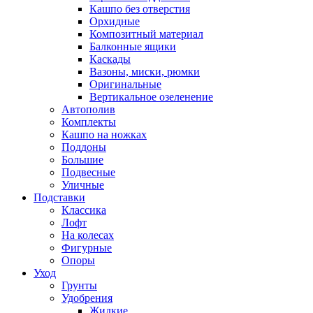
Кашпо без отверстия
Орхидные
Композитный материал
Балконные ящики
Каскады
Вазоны, миски, рюмки
Оригинальные
Вертикальное озеленение
Автополив
Комплекты
Кашпо на ножках
Поддоны
Большие
Подвесные
Уличные
Подставки
Классика
Лофт
На колесах
Фигурные
Опоры
Уход
Грунты
Удобрения
Жидкие