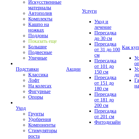
Искусственные
материалы
Услуги
Автополив
Комплекты
Уход и
Кашпо на
лечение
ножках
Пересадка
Поддоны
до 30 см
Показать еще
Пересадка
Большие
Как куп
от 31 до 100
Подвесные
см
Уличные
У
Пересадка
о
от 101 до
Подставки
Акции
У
150 см
Классика
д
Пересадка
Лофт
Г
от 151 до
На колесах
на
180 см
Фигурные
Пересадка
Опоры
от 181 до
200 см
Уход
Пересадка
Грунты
от 201 см
Удобрения
Фитодизайн
Компоненты
Стимуляторы
роста