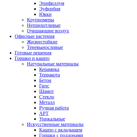
Эпифиллум
Эуфорбия
Юкки
Крупномеры
Неприхотливые
Очищающие воздух
Офисные растения
Жизнестойкие
Теневыносливые
Готовые решения
Горшки и кашпо
Натуральные материалы
Керамика
Терракота
Бетон
Гипс
Шамот
Стекло
Металл
Ручная работа
АРТ
Уникальные
Искусственные материалы
Кашпо с вкладышем
Горшки с поддонами