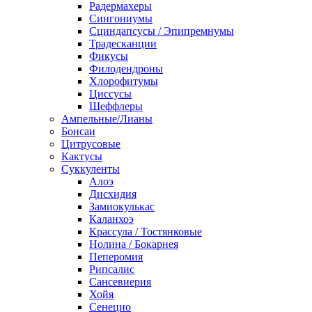
Радермахеры
Сингониумы
Сциндапсусы / Эпипремнумы
Традесканции
Фикусы
Филодендроны
Хлорофитумы
Циссусы
Шеффлеры
Ампельные/Лианы
Бонсаи
Цитрусовые
Кактусы
Суккуленты
Алоэ
Дисхидия
Замиокулькас
Каланхоэ
Крассула / Тостянковые
Нолина / Бокарнея
Пеперомия
Рипсалис
Сансевиерия
Хойя
Сенецио