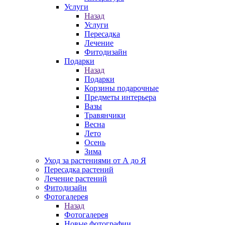
Услуги
Назад
Услуги
Пересадка
Лечение
Фитодизайн
Подарки
Назад
Подарки
Корзины подарочные
Предметы интерьера
Вазы
Травянчики
Весна
Лето
Осень
Зима
Уход за растениями от А до Я
Пересадка растений
Лечение растений
Фитодизайн
Фотогалерея
Назад
Фотогалерея
Новые фотографии