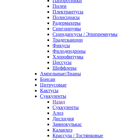
Папоротники
Пилеи
Плектрантусы
Полисциасы
Радермахеры
Сингониумы
Сциндапсусы / Эпипремнумы
Традесканции
Фикусы
Филодендроны
Хлорофитумы
Циссусы
Шеффлеры
Ампельные/Лианы
Бонсаи
Цитрусовые
Кактусы
Суккуленты
Назад
Суккуленты
Алоэ
Дисхидия
Замиокулькас
Каланхоэ
Крассула / Тостянковые