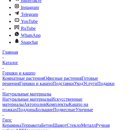
Вконтакте
Instagram
Telegram
YouTube
RuTube
WhatsApp
Snapchat
Главная
-
Каталог
-
Горшки и кашпо
Комнатные растения
Офисные растения
Готовые
решения
Горшки и кашпо
Подставки
Уход
Услуги
Подарки
-
Натуральные материалы
Натуральные материалы
Искусственные
материалы
Автополив
Комплекты
Кашпо на
ножках
Поддоны
Большие
Подвесные
Уличные
-
Гипс
Керамика
Терракота
Бетон
Шамот
Стекло
Металл
Ручная