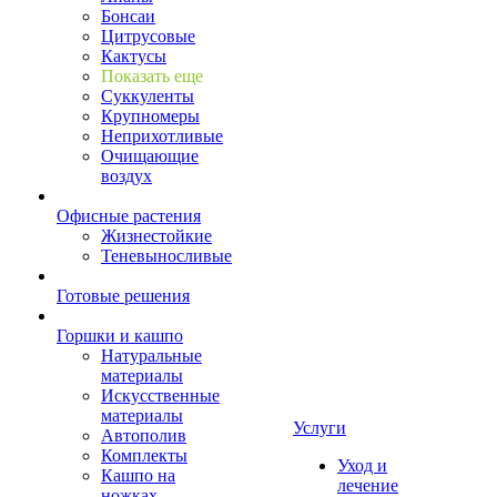
Бонсаи
Цитрусовые
Кактусы
Показать еще
Суккуленты
Крупномеры
Неприхотливые
Очищающие
воздух
Офисные растения
Жизнестойкие
Теневыносливые
Готовые решения
Горшки и кашпо
Натуральные
материалы
Искусственные
материалы
Услуги
Автополив
Комплекты
Уход и
Кашпо на
лечение
ножках