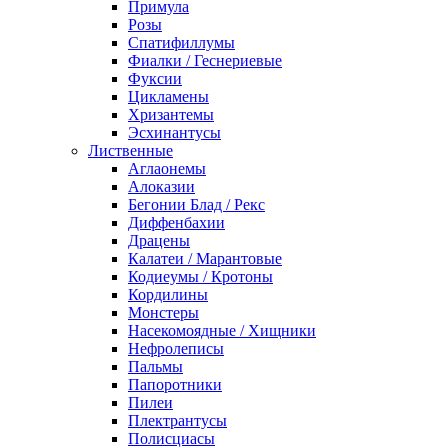
Примула
Розы
Спатифиллумы
Фиалки / Геснериевые
Фуксии
Цикламены
Хризантемы
Эсхинантусы
Лиственные
Аглаонемы
Алоказии
Бегонии Блад / Рекс
Диффенбахии
Драцены
Калатеи / Марантовые
Кодиеумы / Кротоны
Кордилины
Монстеры
Насекомоядные / Хищники
Нефролеписы
Пальмы
Папоротники
Пилеи
Плектрантусы
Полисциасы