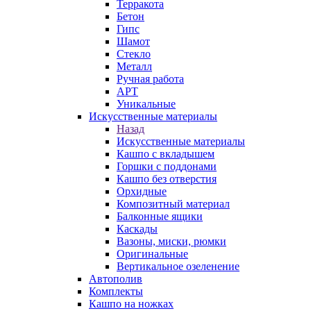
Терракота
Бетон
Гипс
Шамот
Стекло
Металл
Ручная работа
АРТ
Уникальные
Искусственные материалы
Назад
Искусственные материалы
Кашпо с вкладышем
Горшки с поддонами
Кашпо без отверстия
Орхидные
Композитный материал
Балконные ящики
Каскады
Вазоны, миски, рюмки
Оригинальные
Вертикальное озеленение
Автополив
Комплекты
Кашпо на ножках