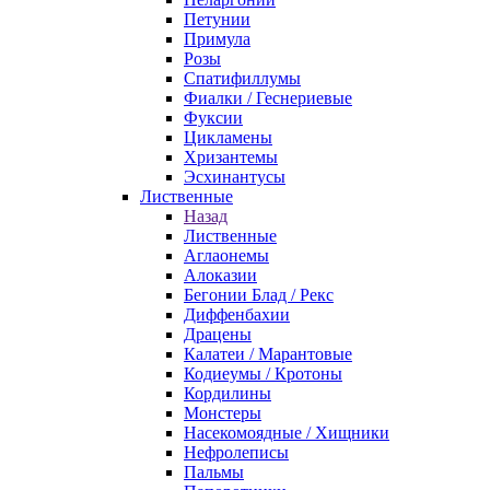
Петунии
Примула
Розы
Спатифиллумы
Фиалки / Геснериевые
Фуксии
Цикламены
Хризантемы
Эсхинантусы
Лиственные
Назад
Лиственные
Аглаонемы
Алоказии
Бегонии Блад / Рекс
Диффенбахии
Драцены
Калатеи / Марантовые
Кодиеумы / Кротоны
Кордилины
Монстеры
Насекомоядные / Хищники
Нефролеписы
Пальмы