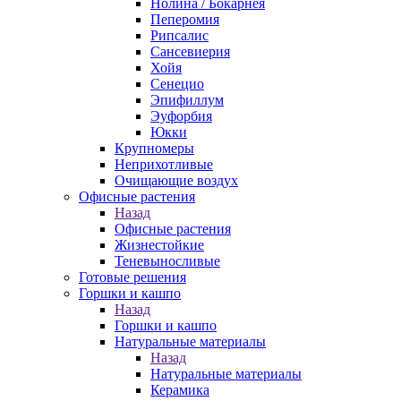
Нолина / Бокарнея
Пеперомия
Рипсалис
Сансевиерия
Хойя
Сенецио
Эпифиллум
Эуфорбия
Юкки
Крупномеры
Неприхотливые
Очищающие воздух
Офисные растения
Назад
Офисные растения
Жизнестойкие
Теневыносливые
Готовые решения
Горшки и кашпо
Назад
Горшки и кашпо
Натуральные материалы
Назад
Натуральные материалы
Керамика