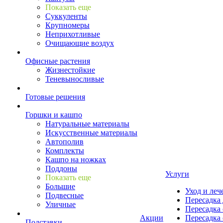
Показать еще
Суккуленты
Крупномеры
Неприхотливые
Очищающие воздух
Офисные растения
Жизнестойкие
Теневыносливые
Готовые решения
Горшки и кашпо
Натуральные материалы
Искусственные материалы
Автополив
Комплекты
Кашпо на ножках
Поддоны
Услуги
Показать еще
Большие
Уход и леч
Подвесные
Пересадка 
Уличные
Пересадка 
Акции
Пересадка 
Подставки