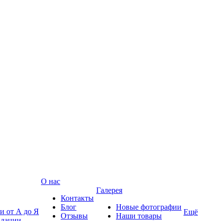
О нас
Галерея
Контакты
Блог
Новые фотографии
и от А до Я
Ещё
Отзывы
Наши товары
ндации