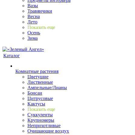
Предметы интерьера
Вазы
Травянчики
Весна
Лето
Показать еще
Осень
Зима
Каталог
Комнатные растения
Цветущие
Лиственные
Ампельные/Лианы
Бонсаи
Цитрусовые
Кактусы
Показать еще
Суккуленты
Крупномеры
Неприхотливые
Очищающие воздух