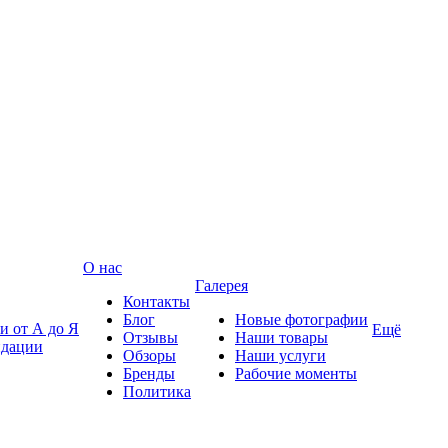
О нас
Галерея
Контакты
Блог
Новые фотографии
и от А до Я
Ещё
Отзывы
Наши товары
ндации
Обзоры
Наши услуги
Бренды
Рабочие моменты
Политика