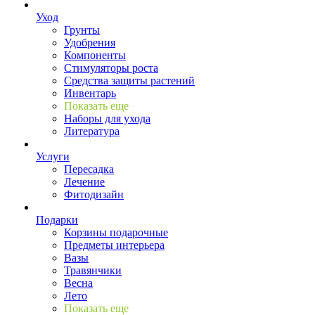
Уход
Грунты
Удобрения
Компоненты
Стимуляторы роста
Средства защиты растений
Инвентарь
Показать еще
Наборы для ухода
Литература
Услуги
Пересадка
Лечение
Фитодизайн
Подарки
Корзины подарочные
Предметы интерьера
Вазы
Травянчики
Весна
Лето
Показать еще