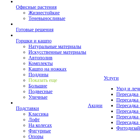
Офисные растения
Жизнестойкие
Теневыносливые
Готовые решения
Горшки и кашпо
Натуральные материалы
Искусственные материалы
Автополив
Комплекты
Кашпо на ножках
Поддоны
Услуги
Показать еще
Большие
Уход и леч
Подвесные
Пересадка 
Уличные
Пересадка 
Акции
Пересадка 
Подставки
Пересадка 
Классика
Пересадка 
Лофт
Пересадка 
На колесах
Фитодиза
Фигурные
Опоры