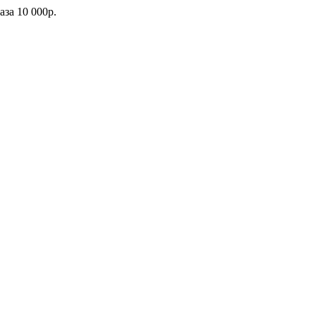
каза
10 000р.