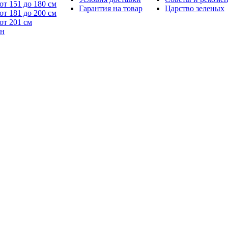
от 151 до 180 см
Гарантия на товар
Царство зеленых
от 181 до 200 см
от 201 см
йн