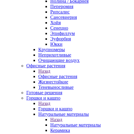
Нолина / Бокарнея
Пеперомия
Рипсалис
Сансевиерия
Хойя
Сенецио
Эпифиллум
Эуфорбия
Юкки
Крупномеры
Неприхотливые
Очищающие воздух
Офисные растения
Назад
Офисные растения
Жизнестойкие
Теневыносливые
Готовые решения
Горшки и кашпо
Назад
Горшки и кашпо
Натуральные материалы
Назад
Натуральные материалы
Керамика