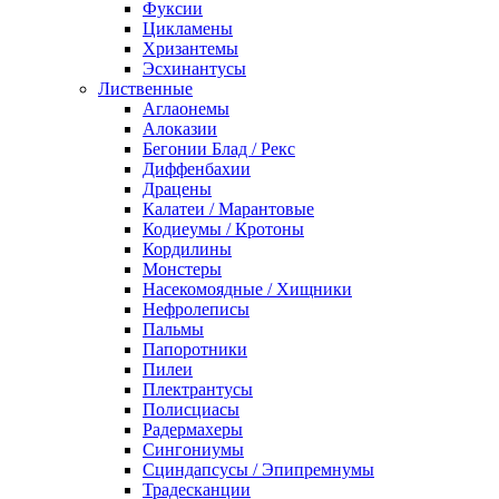
Фуксии
Цикламены
Хризантемы
Эсхинантусы
Лиственные
Аглаонемы
Алоказии
Бегонии Блад / Рекс
Диффенбахии
Драцены
Калатеи / Марантовые
Кодиеумы / Кротоны
Кордилины
Монстеры
Насекомоядные / Хищники
Нефролеписы
Пальмы
Папоротники
Пилеи
Плектрантусы
Полисциасы
Радермахеры
Сингониумы
Сциндапсусы / Эпипремнумы
Традесканции