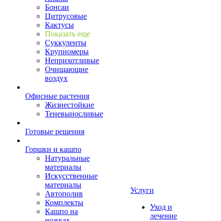
Бонсаи
Цитрусовые
Кактусы
Показать еще
Суккуленты
Крупномеры
Неприхотливые
Очищающие
воздух
Офисные растения
Жизнестойкие
Теневыносливые
Готовые решения
Горшки и кашпо
Натуральные
материалы
Искусственные
материалы
Услуги
Автополив
Комплекты
Уход и
Кашпо на
лечение
ножках