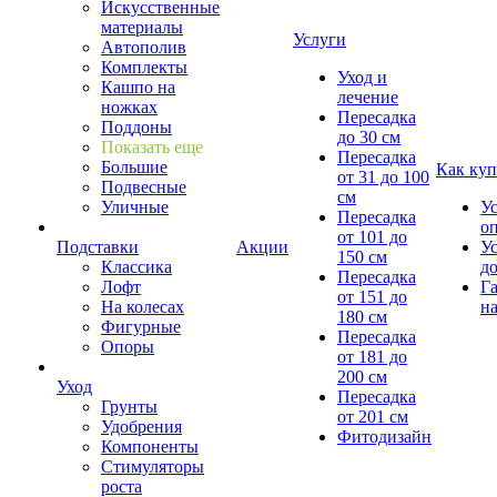
Искусственные
материалы
Услуги
Автополив
Комплекты
Уход и
Кашпо на
лечение
ножках
Пересадка
Поддоны
до 30 см
Показать еще
Пересадка
Большие
Как куп
от 31 до 100
Подвесные
см
Уличные
У
Пересадка
о
от 101 до
Подставки
Акции
У
150 см
Классика
д
Пересадка
Лофт
Г
от 151 до
На колесах
на
180 см
Фигурные
Пересадка
Опоры
от 181 до
200 см
Уход
Пересадка
Грунты
от 201 см
Удобрения
Фитодизайн
Компоненты
Стимуляторы
роста