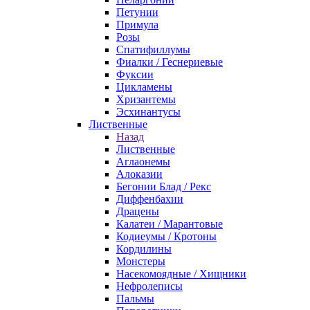
Петунии
Примула
Розы
Спатифиллумы
Фиалки / Геснериевые
Фуксии
Цикламены
Хризантемы
Эсхинантусы
Лиственные
Назад
Лиственные
Аглаонемы
Алоказии
Бегонии Блад / Рекс
Диффенбахии
Драцены
Калатеи / Марантовые
Кодиеумы / Кротоны
Кордилины
Монстеры
Насекомоядные / Хищники
Нефролеписы
Пальмы