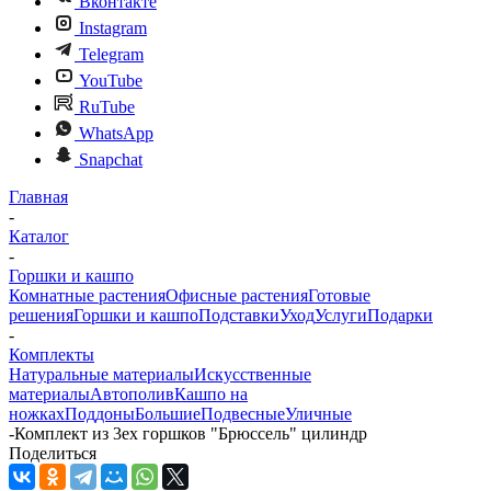
Вконтакте
Instagram
Telegram
YouTube
RuTube
WhatsApp
Snapchat
Главная
-
Каталог
-
Горшки и кашпо
Комнатные растения
Офисные растения
Готовые
решения
Горшки и кашпо
Подставки
Уход
Услуги
Подарки
-
Комплекты
Натуральные материалы
Искусственные
материалы
Автополив
Кашпо на
ножках
Поддоны
Большие
Подвесные
Уличные
-
Комплект из 3ех горшков "Брюссель" цилиндр
Поделиться