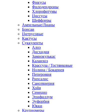
Фикусы
Филодендроны
Хлорофитумы
Циссусы
Шеффлеры
Ампельные/Лианы
Бонсаи
Цитрусовые
Кактусы
Суккуленты
Алоэ
Дисхидия
Замиокулькас
Каланхоэ
Крассула / Тостянковые
Нолина / Бокарнея
Пеперомия
Рипсалис
Сансевиерия
Хойя
Сенецио
Эпифиллум
Эуфорбия
Юкки
Крупномеры