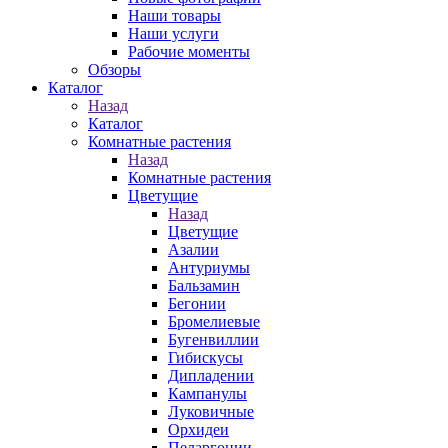
Наши товары
Наши услуги
Рабочие моменты
Обзоры
Каталог
Назад
Каталог
Комнатные растения
Назад
Комнатные растения
Цветущие
Назад
Цветущие
Азалии
Антуриумы
Бальзамин
Бегонии
Бромелиевые
Бугенвиллии
Гибискусы
Дипладении
Кампанулы
Луковичные
Орхидеи
Пеларгонии