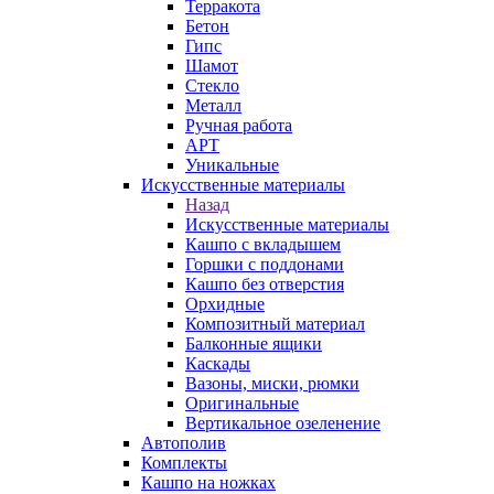
Терракота
Бетон
Гипс
Шамот
Стекло
Металл
Ручная работа
АРТ
Уникальные
Искусственные материалы
Назад
Искусственные материалы
Кашпо с вкладышем
Горшки с поддонами
Кашпо без отверстия
Орхидные
Композитный материал
Балконные ящики
Каскады
Вазоны, миски, рюмки
Оригинальные
Вертикальное озеленение
Автополив
Комплекты
Кашпо на ножках