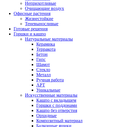
Неприхотливые
Очищающие воздух
Офисные растения
Жизнестойкие
Теневыносливые
Готовые решения
Горшки и кашпо
Натуральные материалы
Керамика
Терракота
Бетон
Гипс
Шамот
Стекло
Металл
Ручная работа
АРТ
Уникальные
Искусственные материалы
Кашпо с вкладышем
Горшки с поддонами
Кашпо без отверстия
Орхидные
Композитный материал
Балконные ящики