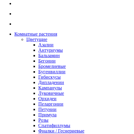
Комнатные растения
Цветущие
Азалии
Антуриумы
Бальзамин
Бегонии
Бромелиевые
Бугенвиллии
Гибискусы
Дипладении
Кампанулы
Луковичные
Орхидеи
Пеларгонии
Петунии
Примула
Розы
Спатифиллумы
Фиалки / Геснериевые