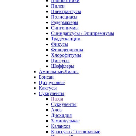
Папоротники
Пилеи
Плектрантусы
Полисциасы
Радермахеры
Сингониумы
Сциндапсусы / Эпипремнумы
Традесканции
Фикусы
Филодендроны
Хлорофитумы
Циссусы
Шеффлеры
Ампельные/Лианы
Бонсаи
Цитрусовые
Кактусы
Суккуленты
Назад
Суккуленты
Алоэ
Дисхидия
Замиокулькас
Каланхоэ
Крассула / Тостянковые