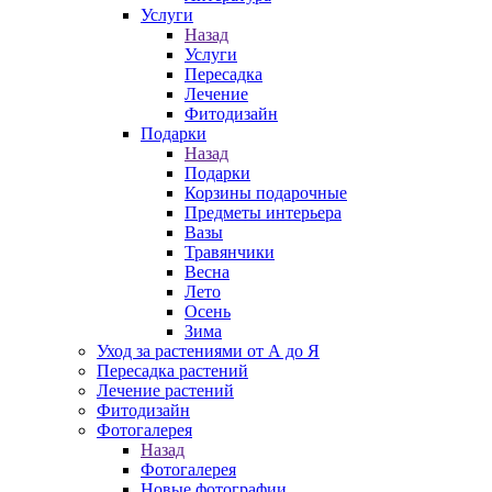
Услуги
Назад
Услуги
Пересадка
Лечение
Фитодизайн
Подарки
Назад
Подарки
Корзины подарочные
Предметы интерьера
Вазы
Травянчики
Весна
Лето
Осень
Зима
Уход за растениями от А до Я
Пересадка растений
Лечение растений
Фитодизайн
Фотогалерея
Назад
Фотогалерея
Новые фотографии