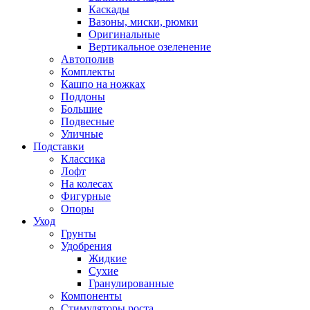
Каскады
Вазоны, миски, рюмки
Оригинальные
Вертикальное озеленение
Автополив
Комплекты
Кашпо на ножках
Поддоны
Большие
Подвесные
Уличные
Подставки
Классика
Лофт
На колесах
Фигурные
Опоры
Уход
Грунты
Удобрения
Жидкие
Сухие
Гранулированные
Компоненты
Стимуляторы роста