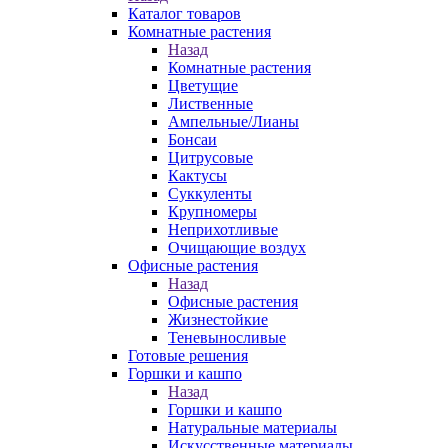
Каталог товаров
Комнатные растения
Назад
Комнатные растения
Цветущие
Лиственные
Ампельные/Лианы
Бонсаи
Цитрусовые
Кактусы
Суккуленты
Крупномеры
Неприхотливые
Очищающие воздух
Офисные растения
Назад
Офисные растения
Жизнестойкие
Теневыносливые
Готовые решения
Горшки и кашпо
Назад
Горшки и кашпо
Натуральные материалы
Искусственные материалы