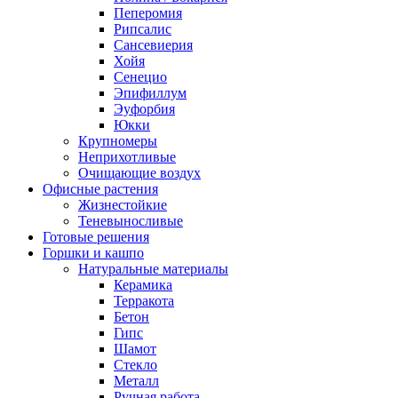
Пеперомия
Рипсалис
Сансевиерия
Хойя
Сенецио
Эпифиллум
Эуфорбия
Юкки
Крупномеры
Неприхотливые
Очищающие воздух
Офисные растения
Жизнестойкие
Теневыносливые
Готовые решения
Горшки и кашпо
Натуральные материалы
Керамика
Терракота
Бетон
Гипс
Шамот
Стекло
Металл
Ручная работа