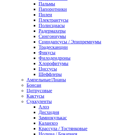
Пальмы
Папоротники
Пилеи
Плектрантусы
Полисциасы
Радермахеры
Сингониумы
Сциндапсусы / Эпипремнумы
Традесканции
Фикусы
Филодендроны
Хлорофитумы
Циссусы
Шеффлеры
Ампельные/Лианы
Бонсаи
Цитрусовые
Кактусы
Суккуленты
Алоэ
Дисхидия
Замиокулькас
Каланхоэ
Крассула / Тостянковые
Нолина / Бокарнея