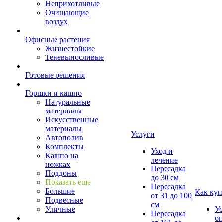
Неприхотливые
Очищающие
воздух
Офисные растения
Жизнестойкие
Теневыносливые
Готовые решения
Горшки и кашпо
Натуральные
материалы
Искусственные
материалы
Услуги
Автополив
Комплекты
Уход и
Кашпо на
лечение
ножках
Пересадка
Поддоны
до 30 см
Показать еще
Пересадка
Большие
Как куп
от 31 до 100
Подвесные
см
Уличные
У
Пересадка
о