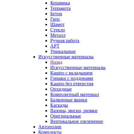
Керамика
Терракота
Бетон
Гипс
Шамот
Стекло
Металл
Ручная работа
АРТ
Уникальные
Искусственные материалы
Назад
Искусственные материалы
Кашпо с вкладышем
Горшки с поддонами
Кашпо без отверстия
Орхидные
Композитный материал
Балконные ящики
Каскады
Вазоны, миски, рюмки
Оригинальные
Вертикальное озеленение
Автополив
Комплекты