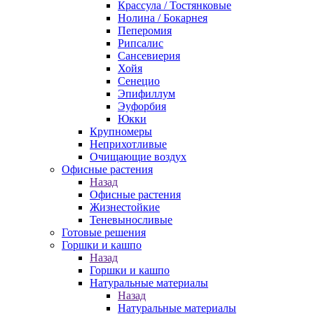
Крассула / Тостянковые
Нолина / Бокарнея
Пеперомия
Рипсалис
Сансевиерия
Хойя
Сенецио
Эпифиллум
Эуфорбия
Юкки
Крупномеры
Неприхотливые
Очищающие воздух
Офисные растения
Назад
Офисные растения
Жизнестойкие
Теневыносливые
Готовые решения
Горшки и кашпо
Назад
Горшки и кашпо
Натуральные материалы
Назад
Натуральные материалы