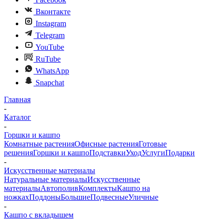
Вконтакте
Instagram
Telegram
YouTube
RuTube
WhatsApp
Snapchat
Главная
-
Каталог
-
Горшки и кашпо
Комнатные растения
Офисные растения
Готовые
решения
Горшки и кашпо
Подставки
Уход
Услуги
Подарки
-
Искусственные материалы
Натуральные материалы
Искусственные
материалы
Автополив
Комплекты
Кашпо на
ножках
Поддоны
Большие
Подвесные
Уличные
-
Кашпо с вкладышем