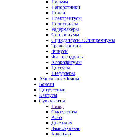
Пальмы
Папоротники
Пилеи
Плектрантусы
Полисциасы
Радермахеры
Сингониумы
Сциндапсусы / Эпипремнумы
Традесканции
Фикусы
Филодендроны
Хлорофитумы
Циссусы
Шеффлеры
Ампельные/Лианы
Бонсаи
Цитрусовые
Кактусы
Суккуленты
Назад
Суккуленты
Алоэ
Дисхидия
Замиокулькас
Каланхоэ