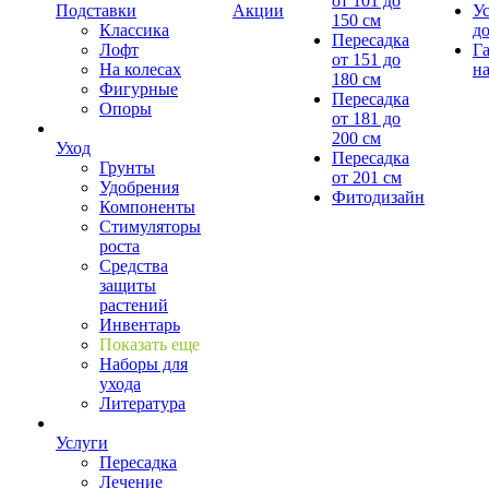
от 101 до
Подставки
Акции
У
150 см
Классика
д
Пересадка
Лофт
Г
от 151 до
На колесах
на
180 см
Фигурные
Пересадка
Опоры
от 181 до
200 см
Уход
Пересадка
Грунты
от 201 см
Удобрения
Фитодизайн
Компоненты
Стимуляторы
роста
Средства
защиты
растений
Инвентарь
Показать еще
Наборы для
ухода
Литература
Услуги
Пересадка
Лечение