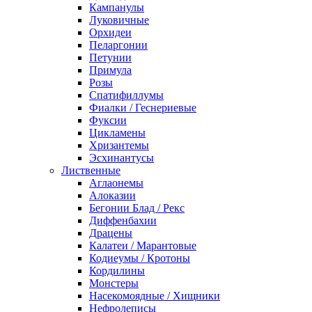
Кампанулы
Луковичные
Орхидеи
Пеларгонии
Петунии
Примула
Розы
Спатифиллумы
Фиалки / Геснериевые
Фуксии
Цикламены
Хризантемы
Эсхинантусы
Лиственные
Аглаонемы
Алоказии
Бегонии Блад / Рекс
Диффенбахии
Драцены
Калатеи / Марантовые
Кодиеумы / Кротоны
Кордилины
Монстеры
Насекомоядные / Хищники
Нефролеписы