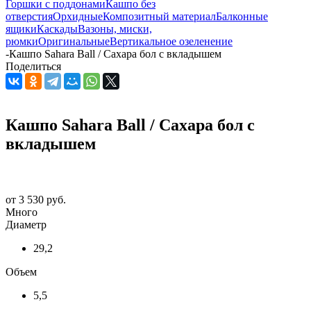
Горшки с поддонами
Кашпо без
отверстия
Орхидные
Композитный материал
Балконные
ящики
Каскады
Вазоны, миски,
рюмки
Оригинальные
Вертикальное озеленение
-
Кашпо Sahara Ball / Сахара бол с вкладышем
Поделиться
Кашпо Sahara Ball / Сахара бол с
вкладышем
от
3 530 руб.
Много
Диаметр
29,2
Объем
5,5