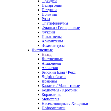
Орхидеи
Пеларгонии
Петунии
Примула
Розы
Спатифиллумы
Фиалки / Геснериевые
Фуксии
Цикламены
Хризантемы
Эсхинантусы
Лиственные
Назад
Лиственные
Аглаонемы
Алоказии
Бегонии Блад / Рекс
Диффенбахии
Драцены
Калатеи / Марантовые
Кодиеумы / Кротоны
Кордилины
Монстеры
Насекомоядные / Хищники
Нефролеписы