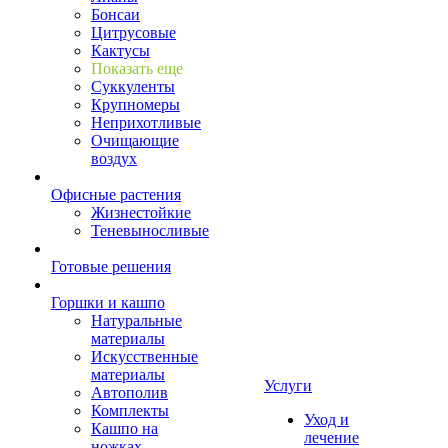
Бонсаи
Цитрусовые
Кактусы
Показать еще
Суккуленты
Крупномеры
Неприхотливые
Очищающие
воздух
Офисные растения
Жизнестойкие
Теневыносливые
Готовые решения
Горшки и кашпо
Натуральные
материалы
Искусственные
материалы
Услуги
Автополив
Комплекты
Уход и
Кашпо на
лечение
ножках