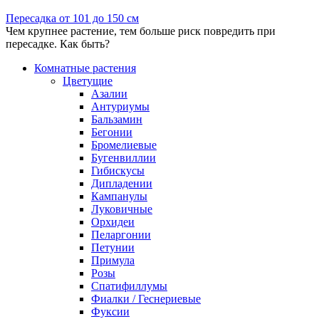
Пересадка от 101 до 150 см
Чем крупнее растение, тем больше риск повредить при
пересадке. Как быть?
Комнатные растения
Цветущие
Азалии
Антуриумы
Бальзамин
Бегонии
Бромелиевые
Бугенвиллии
Гибискусы
Дипладении
Кампанулы
Луковичные
Орхидеи
Пеларгонии
Петунии
Примула
Розы
Спатифиллумы
Фиалки / Геснериевые
Фуксии