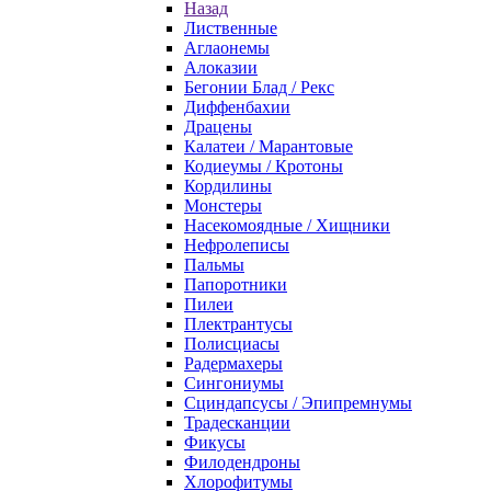
Назад
Лиственные
Аглаонемы
Алоказии
Бегонии Блад / Рекс
Диффенбахии
Драцены
Калатеи / Марантовые
Кодиеумы / Кротоны
Кордилины
Монстеры
Насекомоядные / Хищники
Нефролеписы
Пальмы
Папоротники
Пилеи
Плектрантусы
Полисциасы
Радермахеры
Сингониумы
Сциндапсусы / Эпипремнумы
Традесканции
Фикусы
Филодендроны
Хлорофитумы