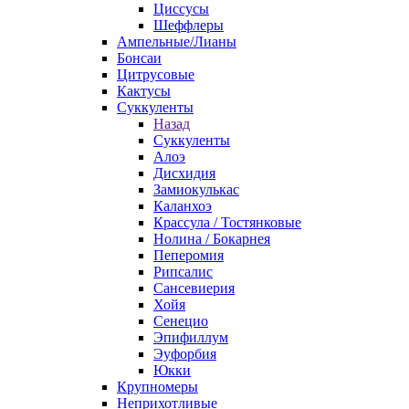
Циссусы
Шеффлеры
Ампельные/Лианы
Бонсаи
Цитрусовые
Кактусы
Суккуленты
Назад
Суккуленты
Алоэ
Дисхидия
Замиокулькас
Каланхоэ
Крассула / Тостянковые
Нолина / Бокарнея
Пеперомия
Рипсалис
Сансевиерия
Хойя
Сенецио
Эпифиллум
Эуфорбия
Юкки
Крупномеры
Неприхотливые