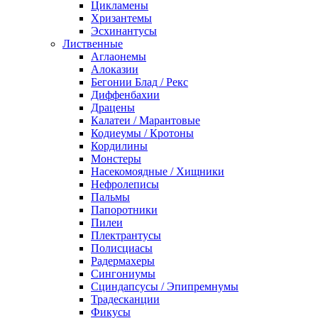
Цикламены
Хризантемы
Эсхинантусы
Лиственные
Аглаонемы
Алоказии
Бегонии Блад / Рекс
Диффенбахии
Драцены
Калатеи / Марантовые
Кодиеумы / Кротоны
Кордилины
Монстеры
Насекомоядные / Хищники
Нефролеписы
Пальмы
Папоротники
Пилеи
Плектрантусы
Полисциасы
Радермахеры
Сингониумы
Сциндапсусы / Эпипремнумы
Традесканции
Фикусы