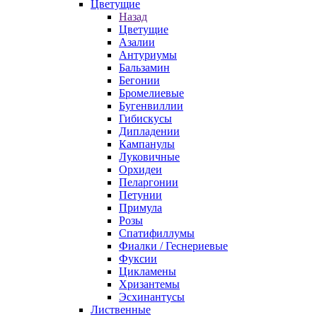
Цветущие
Назад
Цветущие
Азалии
Антуриумы
Бальзамин
Бегонии
Бромелиевые
Бугенвиллии
Гибискусы
Дипладении
Кампанулы
Луковичные
Орхидеи
Пеларгонии
Петунии
Примула
Розы
Спатифиллумы
Фиалки / Геснериевые
Фуксии
Цикламены
Хризантемы
Эсхинантусы
Лиственные