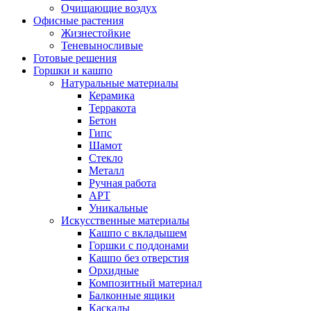
Очищающие воздух
Офисные растения
Жизнестойкие
Теневыносливые
Готовые решения
Горшки и кашпо
Натуральные материалы
Керамика
Терракота
Бетон
Гипс
Шамот
Стекло
Металл
Ручная работа
АРТ
Уникальные
Искусственные материалы
Кашпо с вкладышем
Горшки с поддонами
Кашпо без отверстия
Орхидные
Композитный материал
Балконные ящики
Каскады