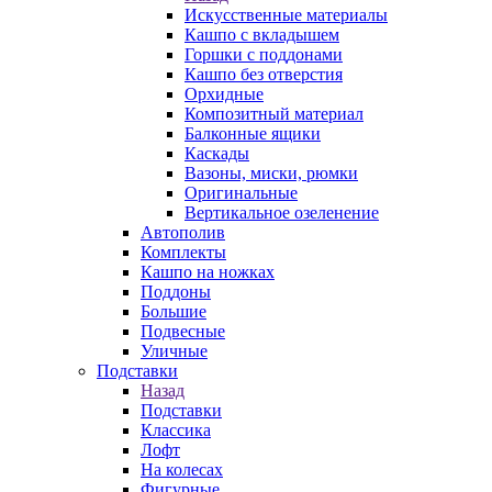
Искусственные материалы
Кашпо с вкладышем
Горшки с поддонами
Кашпо без отверстия
Орхидные
Композитный материал
Балконные ящики
Каскады
Вазоны, миски, рюмки
Оригинальные
Вертикальное озеленение
Автополив
Комплекты
Кашпо на ножках
Поддоны
Большие
Подвесные
Уличные
Подставки
Назад
Подставки
Классика
Лофт
На колесах
Фигурные