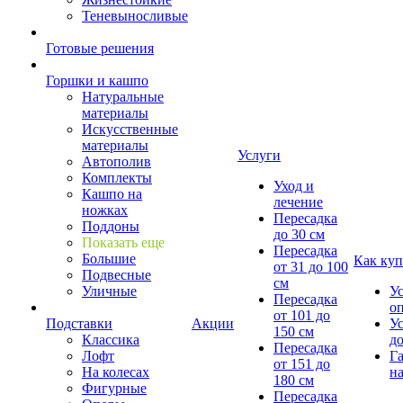
Теневыносливые
Готовые решения
Горшки и кашпо
Натуральные
материалы
Искусственные
материалы
Услуги
Автополив
Комплекты
Уход и
Кашпо на
лечение
ножках
Пересадка
Поддоны
до 30 см
Показать еще
Пересадка
Большие
Как куп
от 31 до 100
Подвесные
см
Уличные
У
Пересадка
о
от 101 до
Подставки
Акции
У
150 см
Классика
д
Пересадка
Лофт
Г
от 151 до
На колесах
на
180 см
Фигурные
Пересадка