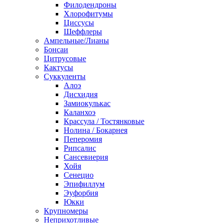
Филодендроны
Хлорофитумы
Циссусы
Шеффлеры
Ампельные/Лианы
Бонсаи
Цитрусовые
Кактусы
Суккуленты
Алоэ
Дисхидия
Замиокулькас
Каланхоэ
Крассула / Тостянковые
Нолина / Бокарнея
Пеперомия
Рипсалис
Сансевиерия
Хойя
Сенецио
Эпифиллум
Эуфорбия
Юкки
Крупномеры
Неприхотливые