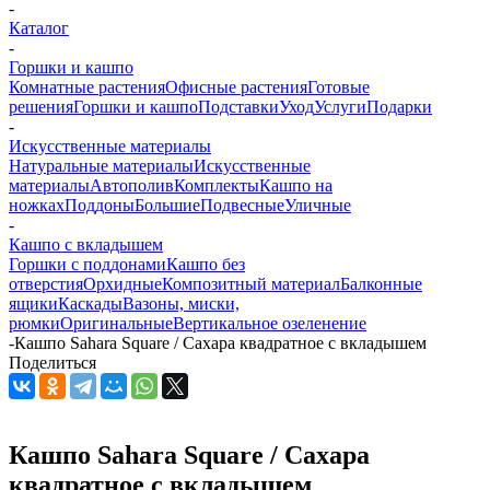
-
Каталог
-
Горшки и кашпо
Комнатные растения
Офисные растения
Готовые
решения
Горшки и кашпо
Подставки
Уход
Услуги
Подарки
-
Искусственные материалы
Натуральные материалы
Искусственные
материалы
Автополив
Комплекты
Кашпо на
ножках
Поддоны
Большие
Подвесные
Уличные
-
Кашпо с вкладышем
Горшки с поддонами
Кашпо без
отверстия
Орхидные
Композитный материал
Балконные
ящики
Каскады
Вазоны, миски,
рюмки
Оригинальные
Вертикальное озеленение
-
Кашпо Sahara Square / Сахара квадратное с вкладышем
Поделиться
Кашпо Sahara Square / Сахара
квадратное с вкладышем