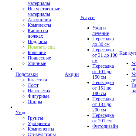
материалы
Искусственные
материалы
Услуги
Автополив
Комплекты
Уход и
Кашпо на
лечение
ножках
Пересадка
Поддоны
до 30 см
Показать еще
Пересадка
Большие
Как куп
от 31 до 100
Подвесные
см
Уличные
У
Пересадка
о
от 101 до
Подставки
Акции
У
150 см
Классика
д
Пересадка
Лофт
Г
от 151 до
На колесах
на
180 см
Фигурные
Пересадка
Опоры
от 181 до
200 см
Уход
Пересадка
Грунты
от 201 см
Удобрения
Фитодизайн
Компоненты
Стимуляторы