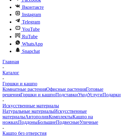
Вконтакте
Instagram
Telegram
YouTube
RuTube
WhatsApp
Snapchat
Главная
-
Каталог
-
Горшки и кашпо
Комнатные растения
Офисные растения
Готовые
решения
Горшки и кашпо
Подставки
Уход
Услуги
Подарки
-
Искусственные материалы
Натуральные материалы
Искусственные
материалы
Автополив
Комплекты
Кашпо на
ножках
Поддоны
Большие
Подвесные
Уличные
-
Кашпо без отверстия