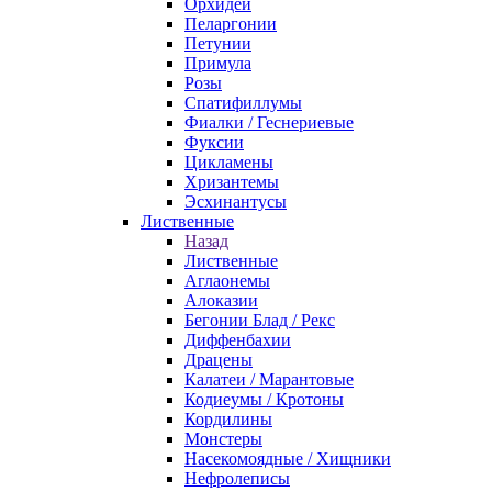
Орхидеи
Пеларгонии
Петунии
Примула
Розы
Спатифиллумы
Фиалки / Геснериевые
Фуксии
Цикламены
Хризантемы
Эсхинантусы
Лиственные
Назад
Лиственные
Аглаонемы
Алоказии
Бегонии Блад / Рекс
Диффенбахии
Драцены
Калатеи / Марантовые
Кодиеумы / Кротоны
Кордилины
Монстеры
Насекомоядные / Хищники
Нефролеписы