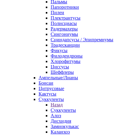
Пальмы
Папоротники
Пилеи
Плектрантусы
Полисциасы
Радермахеры
Сингониумы
Сциндапсусы / Эпипремнумы
Традесканции
Фикусы
Филодендроны
Хлорофитумы
Циссусы
Шеффлеры
Ампельные/Лианы
Бонсаи
Цитрусовые
Кактусы
Суккуленты
Назад
Суккуленты
Алоэ
Дисхидия
Замиокулькас
Каланхоэ