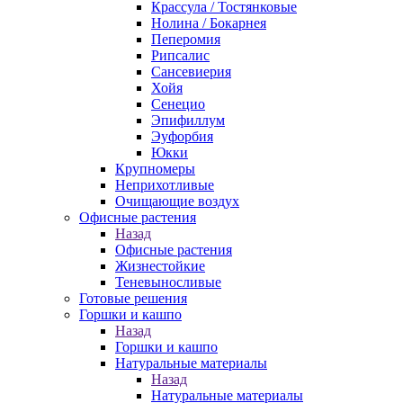
Крассула / Тостянковые
Нолина / Бокарнея
Пеперомия
Рипсалис
Сансевиерия
Хойя
Сенецио
Эпифиллум
Эуфорбия
Юкки
Крупномеры
Неприхотливые
Очищающие воздух
Офисные растения
Назад
Офисные растения
Жизнестойкие
Теневыносливые
Готовые решения
Горшки и кашпо
Назад
Горшки и кашпо
Натуральные материалы
Назад
Натуральные материалы