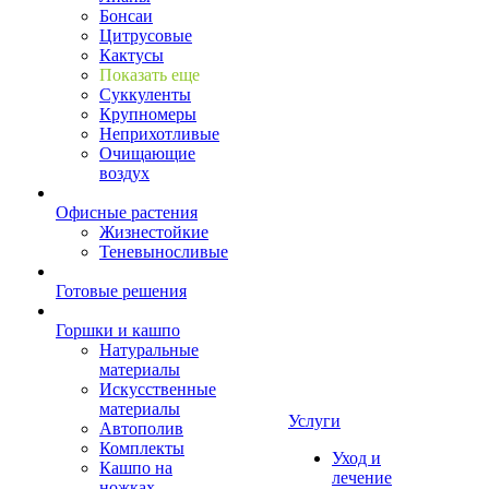
Бонсаи
Цитрусовые
Кактусы
Показать еще
Суккуленты
Крупномеры
Неприхотливые
Очищающие
воздух
Офисные растения
Жизнестойкие
Теневыносливые
Готовые решения
Горшки и кашпо
Натуральные
материалы
Искусственные
материалы
Услуги
Автополив
Комплекты
Уход и
Кашпо на
лечение
ножках