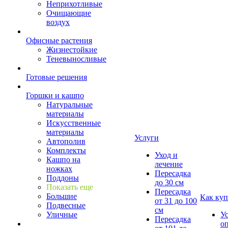
Неприхотливые
Очищающие
воздух
Офисные растения
Жизнестойкие
Теневыносливые
Готовые решения
Горшки и кашпо
Натуральные
материалы
Искусственные
материалы
Услуги
Автополив
Комплекты
Уход и
Кашпо на
лечение
ножках
Пересадка
Поддоны
до 30 см
Показать еще
Пересадка
Большие
Как куп
от 31 до 100
Подвесные
см
Уличные
У
Пересадка
о