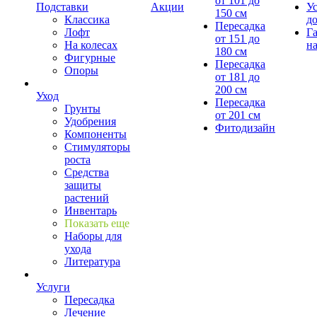
от 101 до
Подставки
Акции
У
150 см
Классика
д
Пересадка
Лофт
Г
от 151 до
На колесах
на
180 см
Фигурные
Пересадка
Опоры
от 181 до
200 см
Уход
Пересадка
Грунты
от 201 см
Удобрения
Фитодизайн
Компоненты
Стимуляторы
роста
Средства
защиты
растений
Инвентарь
Показать еще
Наборы для
ухода
Литература
Услуги
Пересадка
Лечение