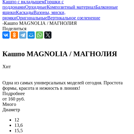
Кашпо с вкладышем
Горшки с
поддонами
Орхидные
Композитный материал
Балконные
ящики
Каскады
Вазоны, миски,
рюмки
Оригинальные
Вертикальное озеленение
-
Кашпо MAGNOLIА / МАГНОЛИЯ
Поделиться
Кашпо MAGNOLIА / МАГНОЛИЯ
Хит
Одна из самых универсальных моделей сегодня. Простота
формы, красота и нежность в линиях!
Подробнее
от
160 руб.
Много
Диаметр
12
13,6
15,5