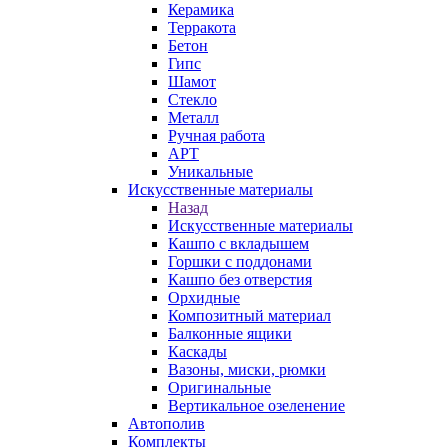
Керамика
Терракота
Бетон
Гипс
Шамот
Стекло
Металл
Ручная работа
АРТ
Уникальные
Искусственные материалы
Назад
Искусственные материалы
Кашпо с вкладышем
Горшки с поддонами
Кашпо без отверстия
Орхидные
Композитный материал
Балконные ящики
Каскады
Вазоны, миски, рюмки
Оригинальные
Вертикальное озеленение
Автополив
Комплекты