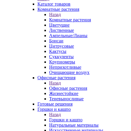
Каталог товаров
Комнатные растения
Назад
Комнатные растения
Цветущие
Лиственные
Ампельные/Лианы
Бонсаи
Цитрусовые
Кактусы
Суккуленты
Крупномеры
Неприхотливые
Очищающие воздух
Офисные растения
Назад
Офисные растения
Жизнестойкие
Теневыносливые
Готовые решения
Горшки и кашпо
Назад
Горшки и кашпо
Натуральные материалы
Искусственные материалы