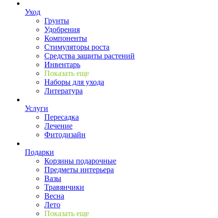
Уход
Грунты
Удобрения
Компоненты
Стимуляторы роста
Средства защиты растений
Инвентарь
Показать еще
Наборы для ухода
Литература
Услуги
Пересадка
Лечение
Фитодизайн
Подарки
Корзины подарочные
Предметы интерьера
Вазы
Травянчики
Весна
Лето
Показать еще