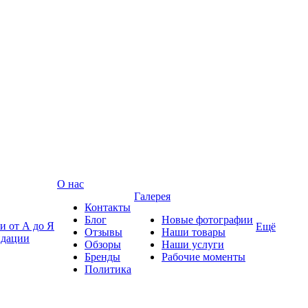
О нас
Галерея
Контакты
Блог
Новые фотографии
и от А до Я
Ещё
Отзывы
Наши товары
ндации
Обзоры
Наши услуги
Бренды
Рабочие моменты
Политика