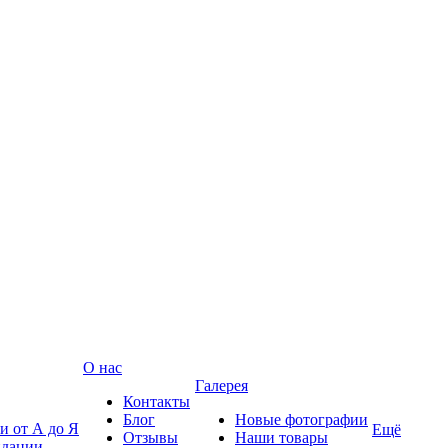
О нас
Галерея
Контакты
Блог
Новые фотографии
и от А до Я
Ещё
Отзывы
Наши товары
ндации