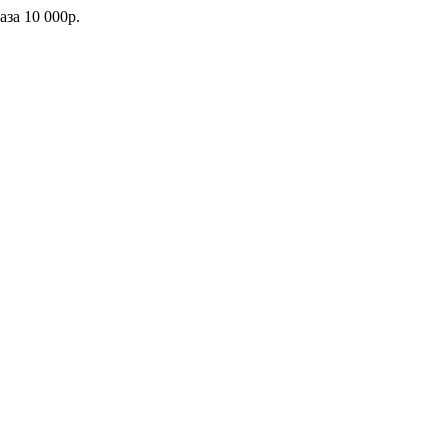
каза
10 000р.