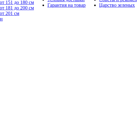
от 151 до 180 см
Гарантия на товар
Царство зеленых
от 181 до 200 см
от 201 см
йн