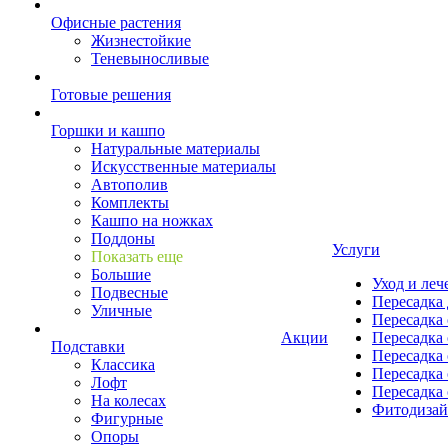
Офисные растения
Жизнестойкие
Теневыносливые
Готовые решения
Горшки и кашпо
Натуральные материалы
Искусственные материалы
Автополив
Комплекты
Кашпо на ножках
Поддоны
Услуги
Показать еще
Большие
Уход и леч
Подвесные
Пересадка 
Уличные
Пересадка 
Акции
Пересадка 
Подставки
Пересадка 
Классика
Пересадка 
Лофт
Пересадка 
На колесах
Фитодиза
Фигурные
Опоры