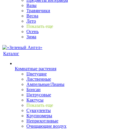
Предметы интерьера
Вазы
Травянчики
Весна
Лето
Показать еще
Осень
Зима
Каталог
Комнатные растения
Цветущие
Лиственные
Ампельные/Лианы
Бонсаи
Цитрусовые
Кактусы
Показать еще
Суккуленты
Крупномеры
Неприхотливые
Очищающие воздух