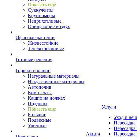
Показать еще
Суккуленты
Крупномеры
Неприхотливые
Очищающие воздух
Офисные растения
Жизнестойкие
Теневыносливые
Готовые решения
Горшки и кашпо
Натуральные материалы
Искусственные материалы
Автополив
Комплекты
Кашпо на ножках
Поддоны
Услуги
Показать еще
Большие
Уход и леч
Подвесные
Пересадка 
Уличные
Пересадка 
Акции
Пересадка 
Подставки