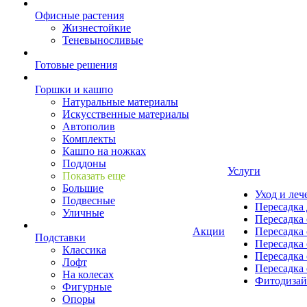
Офисные растения
Жизнестойкие
Теневыносливые
Готовые решения
Горшки и кашпо
Натуральные материалы
Искусственные материалы
Автополив
Комплекты
Кашпо на ножках
Поддоны
Услуги
Показать еще
Большие
Уход и леч
Подвесные
Пересадка 
Уличные
Пересадка 
Акции
Пересадка 
Подставки
Пересадка 
Классика
Пересадка 
Лофт
Пересадка 
На колесах
Фитодиза
Фигурные
Опоры