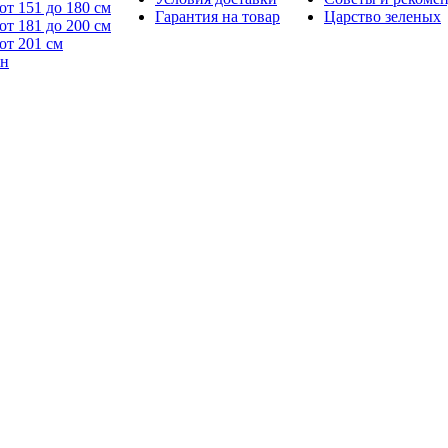
от 151 до 180 см
Гарантия на товар
Царство зеленых
от 181 до 200 см
от 201 см
йн