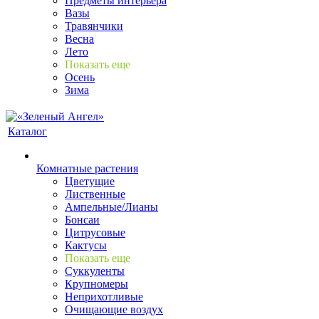
Предметы интерьера
Вазы
Травянчики
Весна
Лето
Показать еще
Осень
Зима
Каталог
Комнатные растения
Цветущие
Лиственные
Ампельные/Лианы
Бонсаи
Цитрусовые
Кактусы
Показать еще
Суккуленты
Крупномеры
Неприхотливые
Очищающие воздух