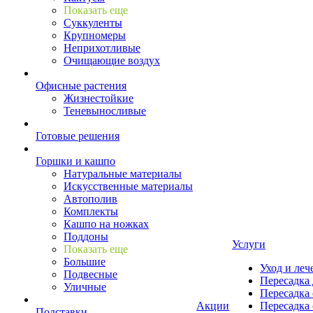
Показать еще
Суккуленты
Крупномеры
Неприхотливые
Очищающие воздух
Офисные растения
Жизнестойкие
Теневыносливые
Готовые решения
Горшки и кашпо
Натуральные материалы
Искусственные материалы
Автополив
Комплекты
Кашпо на ножках
Поддоны
Услуги
Показать еще
Большие
Уход и леч
Подвесные
Пересадка 
Уличные
Пересадка 
Акции
Пересадка 
Подставки