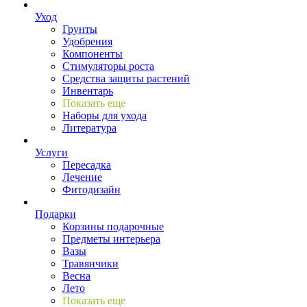
Уход
Грунты
Удобрения
Компоненты
Стимуляторы роста
Средства защиты растений
Инвентарь
Показать еще
Наборы для ухода
Литература
Услуги
Пересадка
Лечение
Фитодизайн
Подарки
Корзины подарочные
Предметы интерьера
Вазы
Травянчики
Весна
Лето
Показать еще