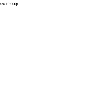
каза
10 000р.