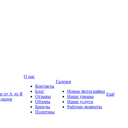
О нас
Галерея
Контакты
Блог
Новые фотографии
и от А до Я
Ещё
Отзывы
Наши товары
ндации
Обзоры
Наши услуги
Бренды
Рабочие моменты
Политика