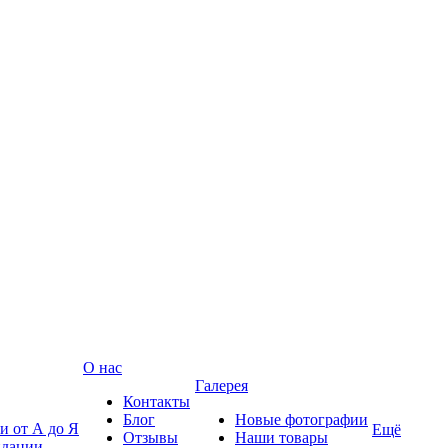
О нас
Галерея
Контакты
Блог
Новые фотографии
и от А до Я
Ещё
Отзывы
Наши товары
ндации