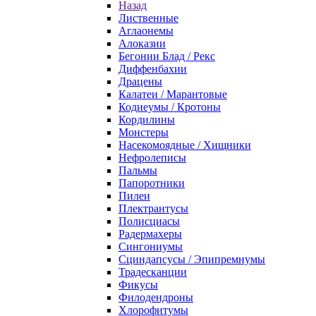
Назад
Лиственные
Аглаонемы
Алоказии
Бегонии Блад / Рекс
Диффенбахии
Драцены
Калатеи / Марантовые
Кодиеумы / Кротоны
Кордилины
Монстеры
Насекомоядные / Хищники
Нефролеписы
Пальмы
Папоротники
Пилеи
Плектрантусы
Полисциасы
Радермахеры
Сингониумы
Сциндапсусы / Эпипремнумы
Традесканции
Фикусы
Филодендроны
Хлорофитумы