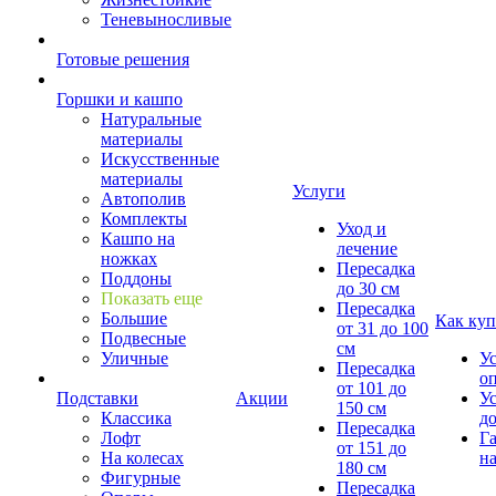
Теневыносливые
Готовые решения
Горшки и кашпо
Натуральные
материалы
Искусственные
материалы
Услуги
Автополив
Комплекты
Уход и
Кашпо на
лечение
ножках
Пересадка
Поддоны
до 30 см
Показать еще
Пересадка
Большие
Как куп
от 31 до 100
Подвесные
см
Уличные
У
Пересадка
о
от 101 до
Подставки
Акции
У
150 см
Классика
д
Пересадка
Лофт
Г
от 151 до
На колесах
на
180 см
Фигурные
Пересадка