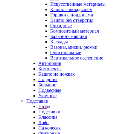
Искусственные материалы
Кашпо с вкладышем
Горшки с поддонами
Кашпо без отверстия
Орхидные
Композитный материал
Балконные ящики
Каскады
Вазоны, миски, рюмки
Оригинальные
Вертикальное озеленение
Автополив
Комплекты
Кашпо на ножках
Поддоны
Большие
Подвесные
Уличные
Подставки
Назад
Подставки
Классика
Лофт
На колесах
Фигурные