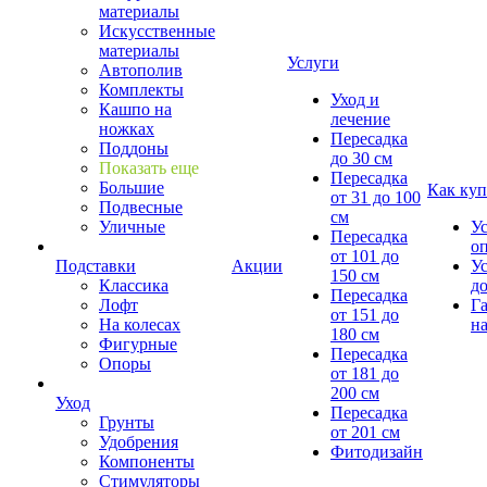
материалы
Искусственные
материалы
Услуги
Автополив
Комплекты
Уход и
Кашпо на
лечение
ножках
Пересадка
Поддоны
до 30 см
Показать еще
Пересадка
Большие
Как куп
от 31 до 100
Подвесные
см
Уличные
У
Пересадка
о
от 101 до
Подставки
Акции
У
150 см
Классика
д
Пересадка
Лофт
Г
от 151 до
На колесах
на
180 см
Фигурные
Пересадка
Опоры
от 181 до
200 см
Уход
Пересадка
Грунты
от 201 см
Удобрения
Фитодизайн
Компоненты
Стимуляторы