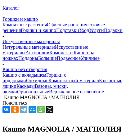
-
Каталог
-
Горшки и кашпо
Комнатные растения
Офисные растения
Готовые
решения
Горшки и кашпо
Подставки
Уход
Услуги
Подарки
-
Искусственные материалы
Натуральные материалы
Искусственные
материалы
Автополив
Комплекты
Кашпо на
ножках
Поддоны
Большие
Подвесные
Уличные
-
Кашпо без отверстия
Кашпо с вкладышем
Горшки с
поддонами
Орхидные
Композитный материал
Балконные
ящики
Каскады
Вазоны, миски,
рюмки
Оригинальные
Вертикальное озеленение
-
Кашпо MAGNOLIА / МАГНОЛИЯ
Поделиться
Кашпо MAGNOLIА / МАГНОЛИЯ