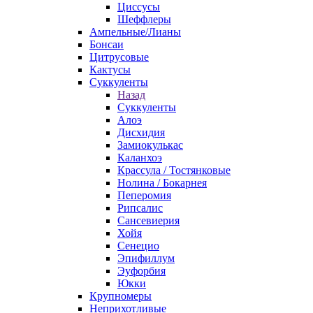
Циссусы
Шеффлеры
Ампельные/Лианы
Бонсаи
Цитрусовые
Кактусы
Суккуленты
Назад
Суккуленты
Алоэ
Дисхидия
Замиокулькас
Каланхоэ
Крассула / Тостянковые
Нолина / Бокарнея
Пеперомия
Рипсалис
Сансевиерия
Хойя
Сенецио
Эпифиллум
Эуфорбия
Юкки
Крупномеры
Неприхотливые