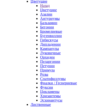
Цветущие
Назад
Цветущие
Азалии
Антуриумы
Бальзамин
Бегонии
Бромелиевые
Бугенвиллии
Гибискусы
Дипладении
Кампанулы
Луковичные
Орхидеи
Пеларгонии
Петунии
Примула
Розы
Спатифиллумы
Фиалки / Геснериевые
Фуксии
Цикламены
Хризантемы
Эсхинантусы
Лиственные