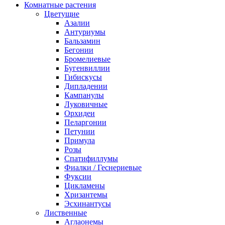
Комнатные растения
Цветущие
Азалии
Антуриумы
Бальзамин
Бегонии
Бромелиевые
Бугенвиллии
Гибискусы
Дипладении
Кампанулы
Луковичные
Орхидеи
Пеларгонии
Петунии
Примула
Розы
Спатифиллумы
Фиалки / Геснериевые
Фуксии
Цикламены
Хризантемы
Эсхинантусы
Лиственные
Аглаонемы