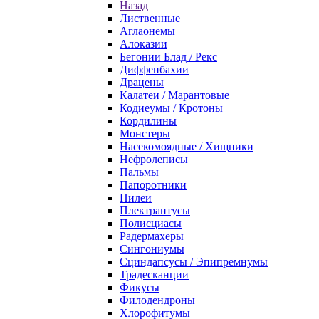
Назад
Лиственные
Аглаонемы
Алоказии
Бегонии Блад / Рекс
Диффенбахии
Драцены
Калатеи / Марантовые
Кодиеумы / Кротоны
Кордилины
Монстеры
Насекомоядные / Хищники
Нефролеписы
Пальмы
Папоротники
Пилеи
Плектрантусы
Полисциасы
Радермахеры
Сингониумы
Сциндапсусы / Эпипремнумы
Традесканции
Фикусы
Филодендроны
Хлорофитумы