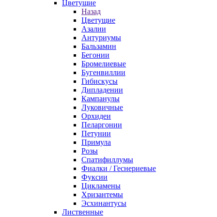
Цветущие
Назад
Цветущие
Азалии
Антуриумы
Бальзамин
Бегонии
Бромелиевые
Бугенвиллии
Гибискусы
Дипладении
Кампанулы
Луковичные
Орхидеи
Пеларгонии
Петунии
Примула
Розы
Спатифиллумы
Фиалки / Геснериевые
Фуксии
Цикламены
Хризантемы
Эсхинантусы
Лиственные