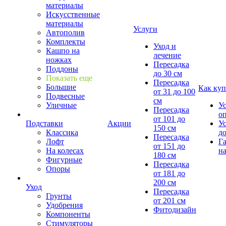
материалы
Искусственные
материалы
Услуги
Автополив
Комплекты
Уход и
Кашпо на
лечение
ножках
Пересадка
Поддоны
до 30 см
Показать еще
Пересадка
Большие
Как куп
от 31 до 100
Подвесные
см
Уличные
У
Пересадка
о
от 101 до
Подставки
Акции
У
150 см
Классика
д
Пересадка
Лофт
Г
от 151 до
На колесах
на
180 см
Фигурные
Пересадка
Опоры
от 181 до
200 см
Уход
Пересадка
Грунты
от 201 см
Удобрения
Фитодизайн
Компоненты
Стимуляторы