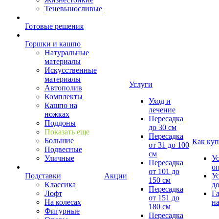
Теневыносливые
Готовые решения
Горшки и кашпо
Натуральные
материалы
Искусственные
материалы
Услуги
Автополив
Комплекты
Уход и
Кашпо на
лечение
ножках
Пересадка
Поддоны
до 30 см
Показать еще
Пересадка
Большие
Как куп
от 31 до 100
Подвесные
см
Уличные
У
Пересадка
о
от 101 до
Подставки
Акции
У
150 см
Классика
д
Пересадка
Лофт
Г
от 151 до
На колесах
на
180 см
Фигурные
Пересадка