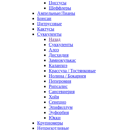
Циссусы
Шеффлеры
Ампельные/Лианы
Бонсаи
Цитрусовые
Кактусы
Суккуленты
Назад
Суккуленты
Алоэ
Дисхидия
Замиокулькас
Каланхоэ
Крассула / Тостянковые
Нолина / Бокарнея
Пеперомия
Рипсалис
Сансевиерия
Хойя
Сенецио
Эпифиллум
Эуфорбия
Юкки
Крупномеры
Неприхотливые