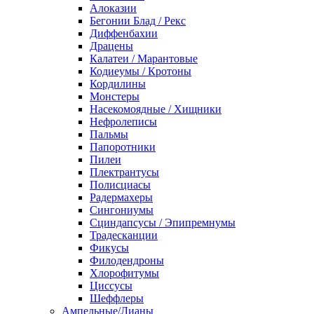
Алоказии
Бегонии Блад / Рекс
Диффенбахии
Драцены
Калатеи / Марантовые
Кодиеумы / Кротоны
Кордилины
Монстеры
Насекомоядные / Хищники
Нефролеписы
Пальмы
Папоротники
Пилеи
Плектрантусы
Полисциасы
Радермахеры
Сингониумы
Сциндапсусы / Эпипремнумы
Традесканции
Фикусы
Филодендроны
Хлорофитумы
Циссусы
Шеффлеры
Ампельные/Лианы