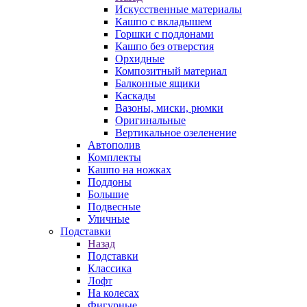
Искусственные материалы
Кашпо с вкладышем
Горшки с поддонами
Кашпо без отверстия
Орхидные
Композитный материал
Балконные ящики
Каскады
Вазоны, миски, рюмки
Оригинальные
Вертикальное озеленение
Автополив
Комплекты
Кашпо на ножках
Поддоны
Большие
Подвесные
Уличные
Подставки
Назад
Подставки
Классика
Лофт
На колесах
Фигурные