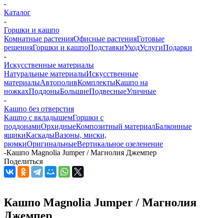
-
Каталог
-
Горшки и кашпо
Комнатные растения
Офисные растения
Готовые
решения
Горшки и кашпо
Подставки
Уход
Услуги
Подарки
-
Искусственные материалы
Натуральные материалы
Искусственные
материалы
Автополив
Комплекты
Кашпо на
ножках
Поддоны
Большие
Подвесные
Уличные
-
Кашпо без отверстия
Кашпо с вкладышем
Горшки с
поддонами
Орхидные
Композитный материал
Балконные
ящики
Каскады
Вазоны, миски,
рюмки
Оригинальные
Вертикальное озеленение
-
Кашпо Magnolia Jumper / Магнолия Джемпер
Поделиться
Кашпо Magnolia Jumper / Магнолия
Джемпер