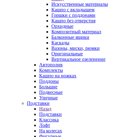
Искусственные материалы
Кашпо с вкладышем
Горшки с поддонами
Кашпо без отверстия
Орхидные
Композитный материал
Балконные ящики
Каскады
Вазоны, миски, рюмки
Оригинальные
Вертикальное озеленение
Автополив
Комплекты
Кашпо на ножках
Поддоны
Большие
Подвесные
Уличные
Подставки
Назад
Подставки
Классика
Лофт
На колесах
Фигурные