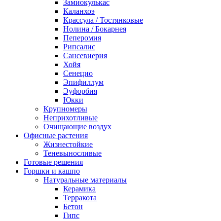
Замиокулькас
Каланхоэ
Крассула / Тостянковые
Нолина / Бокарнея
Пеперомия
Рипсалис
Сансевиерия
Хойя
Сенецио
Эпифиллум
Эуфорбия
Юкки
Крупномеры
Неприхотливые
Очищающие воздух
Офисные растения
Жизнестойкие
Теневыносливые
Готовые решения
Горшки и кашпо
Натуральные материалы
Керамика
Терракота
Бетон
Гипс