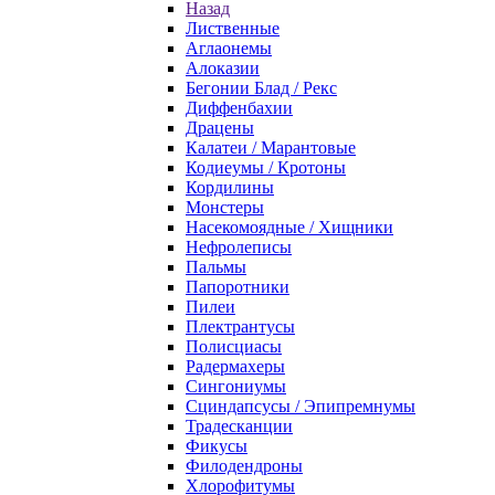
Назад
Лиственные
Аглаонемы
Алоказии
Бегонии Блад / Рекс
Диффенбахии
Драцены
Калатеи / Марантовые
Кодиеумы / Кротоны
Кордилины
Монстеры
Насекомоядные / Хищники
Нефролеписы
Пальмы
Папоротники
Пилеи
Плектрантусы
Полисциасы
Радермахеры
Сингониумы
Сциндапсусы / Эпипремнумы
Традесканции
Фикусы
Филодендроны
Хлорофитумы