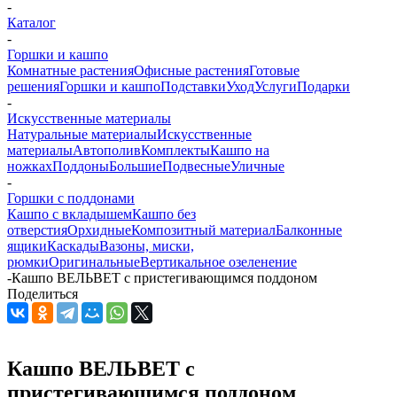
-
Каталог
-
Горшки и кашпо
Комнатные растения
Офисные растения
Готовые
решения
Горшки и кашпо
Подставки
Уход
Услуги
Подарки
-
Искусственные материалы
Натуральные материалы
Искусственные
материалы
Автополив
Комплекты
Кашпо на
ножках
Поддоны
Большие
Подвесные
Уличные
-
Горшки с поддонами
Кашпо с вкладышем
Кашпо без
отверстия
Орхидные
Композитный материал
Балконные
ящики
Каскады
Вазоны, миски,
рюмки
Оригинальные
Вертикальное озеленение
-
Кашпо ВЕЛЬВЕТ с пристегивающимся поддоном
Поделиться
Кашпо ВЕЛЬВЕТ с
пристегивающимся поддоном