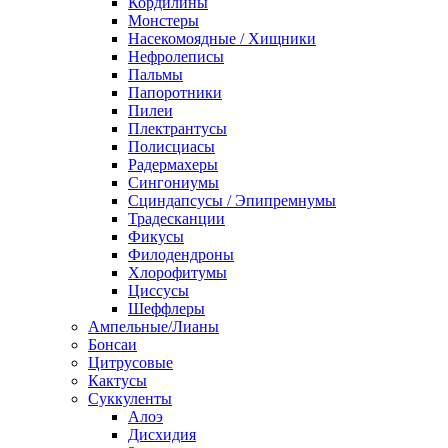
Кордилины
Монстеры
Насекомоядные / Хищники
Нефролеписы
Пальмы
Папоротники
Пилеи
Плектрантусы
Полисциасы
Радермахеры
Сингониумы
Сциндапсусы / Эпипремнумы
Традесканции
Фикусы
Филодендроны
Хлорофитумы
Циссусы
Шеффлеры
Ампельные/Лианы
Бонсаи
Цитрусовые
Кактусы
Суккуленты
Алоэ
Дисхидия