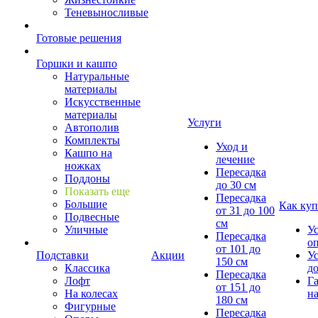
Теневыносливые
Готовые решения
Горшки и кашпо
Натуральные
материалы
Искусственные
материалы
Услуги
Автополив
Комплекты
Уход и
Кашпо на
лечение
ножках
Пересадка
Поддоны
до 30 см
Показать еще
Пересадка
Большие
Как куп
от 31 до 100
Подвесные
см
Уличные
У
Пересадка
о
от 101 до
Подставки
Акции
У
150 см
Классика
д
Пересадка
Лофт
Г
от 151 до
На колесах
на
180 см
Фигурные
Пересадка