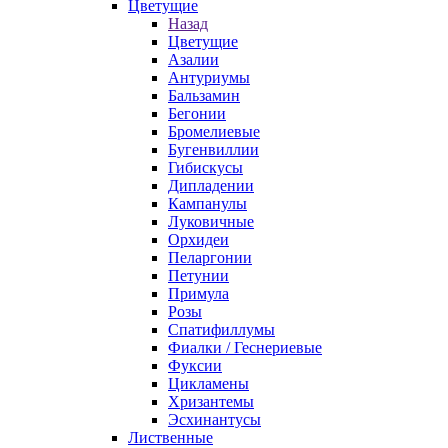
Цветущие
Назад
Цветущие
Азалии
Антуриумы
Бальзамин
Бегонии
Бромелиевые
Бугенвиллии
Гибискусы
Дипладении
Кампанулы
Луковичные
Орхидеи
Пеларгонии
Петунии
Примула
Розы
Спатифиллумы
Фиалки / Геснериевые
Фуксии
Цикламены
Хризантемы
Эсхинантусы
Лиственные