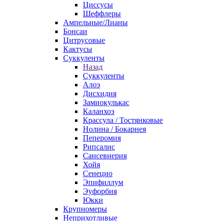
Циссусы
Шеффлеры
Ампельные/Лианы
Бонсаи
Цитрусовые
Кактусы
Суккуленты
Назад
Суккуленты
Алоэ
Дисхидия
Замиокулькас
Каланхоэ
Крассула / Тостянковые
Нолина / Бокарнея
Пеперомия
Рипсалис
Сансевиерия
Хойя
Сенецио
Эпифиллум
Эуфорбия
Юкки
Крупномеры
Неприхотливые