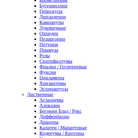
Бромелиевые
Бугенвиллии
Гибискусы
Дипладении
Кампанулы
Луковичные
Орхидеи
Пеларгонии
Петунии
Примула
Розы
Спатифиллумы
Фиалки / Геснериевые
Фуксии
Цикламены
Хризантемы
Эсхинантусы
Лиственные
Аглаонемы
Алоказии
Бегонии Блад / Рекс
Диффенбахии
Драцены
Калатеи / Марантовые
Кодиеумы / Кротоны