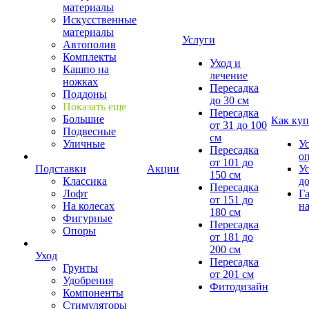
материалы
Искусственные
материалы
Услуги
Автополив
Комплекты
Уход и
Кашпо на
лечение
ножках
Пересадка
Поддоны
до 30 см
Показать еще
Пересадка
Большие
Как куп
от 31 до 100
Подвесные
см
Уличные
У
Пересадка
о
от 101 до
Подставки
Акции
У
150 см
Классика
д
Пересадка
Лофт
Г
от 151 до
На колесах
на
180 см
Фигурные
Пересадка
Опоры
от 181 до
200 см
Уход
Пересадка
Грунты
от 201 см
Удобрения
Фитодизайн
Компоненты
Стимуляторы