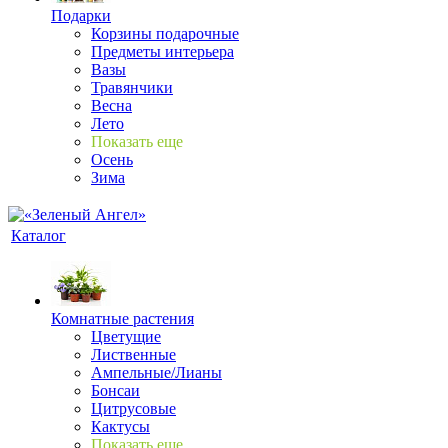
Подарки
Корзины подарочные
Предметы интерьера
Вазы
Травянчики
Весна
Лето
Показать еще
Осень
Зима
Каталог
Комнатные растения
Цветущие
Лиственные
Ампельные/Лианы
Бонсаи
Цитрусовые
Кактусы
Показать еще