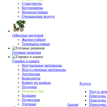
Суккуленты
Крупномеры
Неприхотливые
Очищающие воздух
Офисные растения
Жизнестойкие
Теневыносливые
Готовые решения
Горшки и кашпо
Натуральные материалы
Искусственные материалы
Автополив
Комплекты
Кашпо на ножках
Услуги
Поддоны
Показать еще
Уход и леч
Большие
Пересадка 
Подвесные
Пересадка 
Уличные
Акции
Пересадка 