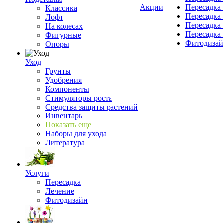
Акции
Пересадка 
Классика
Пересадка 
Лофт
Пересадка 
На колесах
Пересадка 
Фигурные
Фитодиза
Опоры
Уход
Грунты
Удобрения
Компоненты
Стимуляторы роста
Средства защиты растений
Инвентарь
Показать еще
Наборы для ухода
Литература
Услуги
Пересадка
Лечение
Фитодизайн