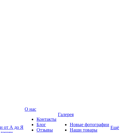
О нас
Галерея
Контакты
Блог
Новые фотографии
и от А до Я
Ещё
Отзывы
Наши товары
ндации