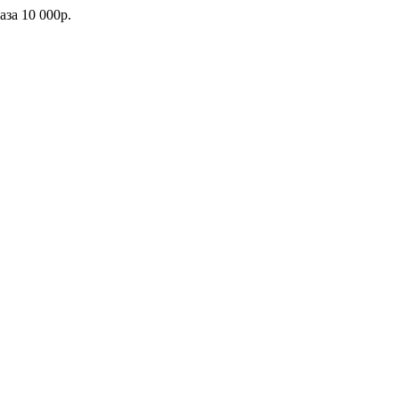
каза
10 000р.