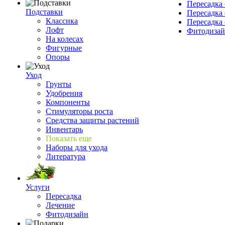
Пересадка 
Подставки
Пересадка 
Классика
Пересадка 
Лофт
Фитодиза
На колесах
Фигурные
Опоры
Уход
Грунты
Удобрения
Компоненты
Стимуляторы роста
Средства защиты растений
Инвентарь
Показать еще
Наборы для ухода
Литература
Услуги
Пересадка
Лечение
Фитодизайн