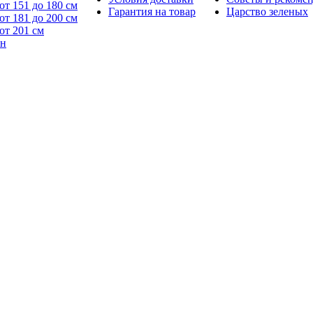
от 151 до 180 см
Гарантия на товар
Царство зеленых
от 181 до 200 см
от 201 см
йн