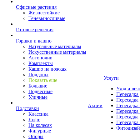
Офисные растения
Жизнестойкие
Теневыносливые
Готовые решения
Горшки и кашпо
Натуральные материалы
Искусственные материалы
Автополив
Комплекты
Кашпо на ножках
Поддоны
Услуги
Показать еще
Большие
Уход и леч
Подвесные
Пересадка 
Уличные
Пересадка 
Акции
Пересадка 
Подставки
Пересадка 
Классика
Пересадка 
Лофт
Пересадка 
На колесах
Фитодиза
Фигурные
Опоры