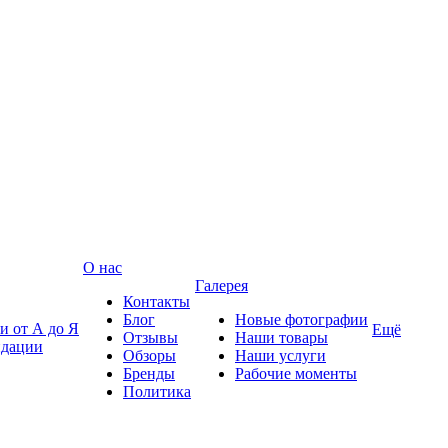
О нас
Галерея
Контакты
Блог
Новые фотографии
и от А до Я
Ещё
Отзывы
Наши товары
ндации
Обзоры
Наши услуги
Бренды
Рабочие моменты
Политика