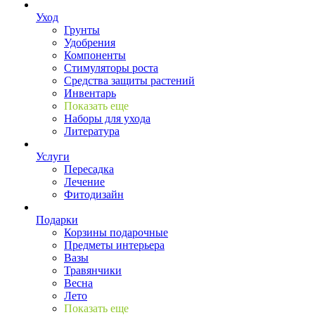
Уход
Грунты
Удобрения
Компоненты
Стимуляторы роста
Средства защиты растений
Инвентарь
Показать еще
Наборы для ухода
Литература
Услуги
Пересадка
Лечение
Фитодизайн
Подарки
Корзины подарочные
Предметы интерьера
Вазы
Травянчики
Весна
Лето
Показать еще