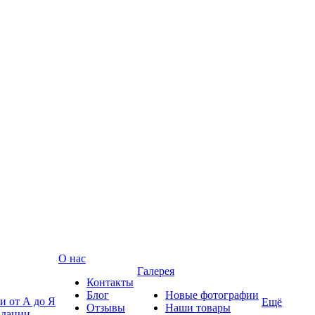
О нас
Галерея
Контакты
Блог
Новые фотографии
и от А до Я
Ещё
Отзывы
Наши товары
ндации