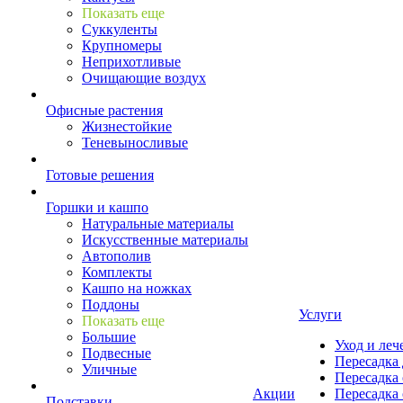
Показать еще
Суккуленты
Крупномеры
Неприхотливые
Очищающие воздух
Офисные растения
Жизнестойкие
Теневыносливые
Готовые решения
Горшки и кашпо
Натуральные материалы
Искусственные материалы
Автополив
Комплекты
Кашпо на ножках
Поддоны
Услуги
Показать еще
Большие
Уход и леч
Подвесные
Пересадка 
Уличные
Пересадка 
Акции
Пересадка 
Подставки