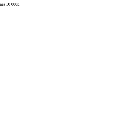
каза
10 000р.