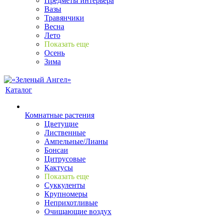
Предметы интерьера
Вазы
Травянчики
Весна
Лето
Показать еще
Осень
Зима
Каталог
Комнатные растения
Цветущие
Лиственные
Ампельные/Лианы
Бонсаи
Цитрусовые
Кактусы
Показать еще
Суккуленты
Крупномеры
Неприхотливые
Очищающие воздух