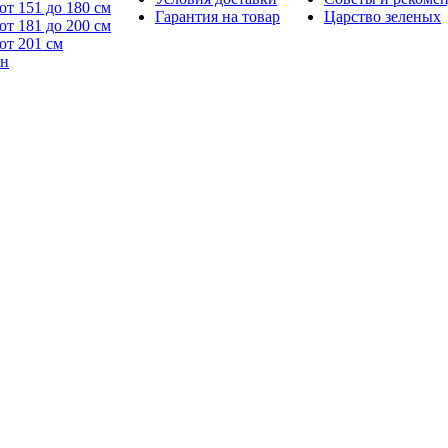
от 151 до 180 см
Гарантия на товар
Царство зеленых
от 181 до 200 см
от 201 см
йн