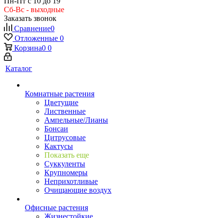
Пн-Пт с 10 до 19
Сб-Вс - выходные
Заказать звонок
Сравнение
0
Отложенные
0
Корзина
0
0
Каталог
Комнатные растения
Цветущие
Лиственные
Ампельные/Лианы
Бонсаи
Цитрусовые
Кактусы
Показать еще
Суккуленты
Крупномеры
Неприхотливые
Очищающие воздух
Офисные растения
Жизнестойкие