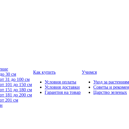
ение
Как купить
Учимся
до 30 см
от 31 до 100 см
Условия оплаты
Уход за растениям
от 101 до 150 см
Условия доставки
Советы и рекоме
от 151 до 180 см
Гарантия на товар
Царство зеленых
от 181 до 200 см
от 201 см
йн