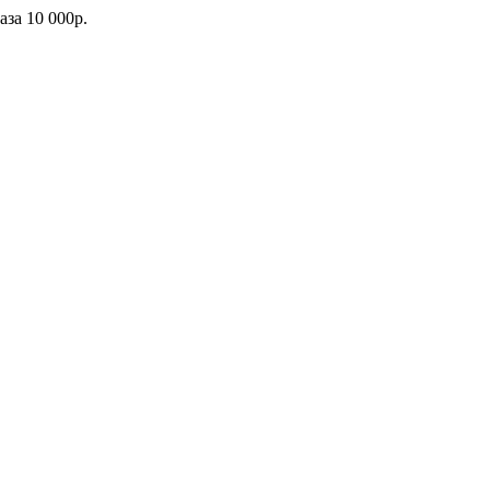
каза
10 000р.