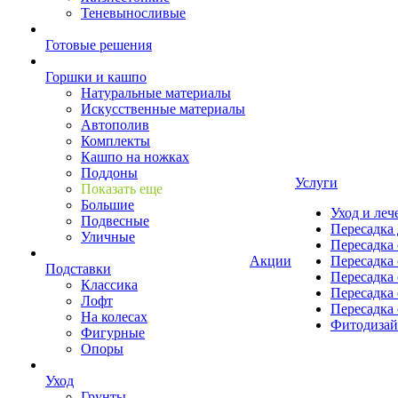
Теневыносливые
Готовые решения
Горшки и кашпо
Натуральные материалы
Искусственные материалы
Автополив
Комплекты
Кашпо на ножках
Поддоны
Услуги
Показать еще
Большие
Уход и леч
Подвесные
Пересадка 
Уличные
Пересадка 
Акции
Пересадка 
Подставки
Пересадка 
Классика
Пересадка 
Лофт
Пересадка 
На колесах
Фитодиза
Фигурные
Опоры
Уход
Грунты