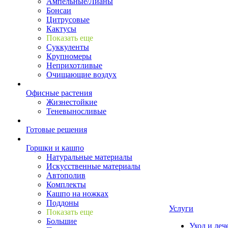
Ампельные/Лианы
Бонсаи
Цитрусовые
Кактусы
Показать еще
Суккуленты
Крупномеры
Неприхотливые
Очищающие воздух
Офисные растения
Жизнестойкие
Теневыносливые
Готовые решения
Горшки и кашпо
Натуральные материалы
Искусственные материалы
Автополив
Комплекты
Кашпо на ножках
Поддоны
Услуги
Показать еще
Большие
Уход и леч