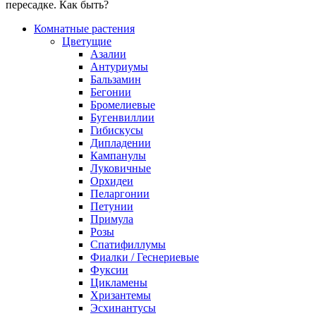
пересадке. Как быть?
Комнатные растения
Цветущие
Азалии
Антуриумы
Бальзамин
Бегонии
Бромелиевые
Бугенвиллии
Гибискусы
Дипладении
Кампанулы
Луковичные
Орхидеи
Пеларгонии
Петунии
Примула
Розы
Спатифиллумы
Фиалки / Геснериевые
Фуксии
Цикламены
Хризантемы
Эсхинантусы