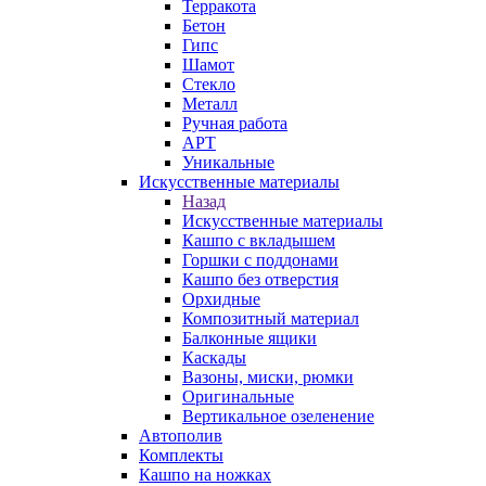
Терракота
Бетон
Гипс
Шамот
Стекло
Металл
Ручная работа
АРТ
Уникальные
Искусственные материалы
Назад
Искусственные материалы
Кашпо с вкладышем
Горшки с поддонами
Кашпо без отверстия
Орхидные
Композитный материал
Балконные ящики
Каскады
Вазоны, миски, рюмки
Оригинальные
Вертикальное озеленение
Автополив
Комплекты
Кашпо на ножках