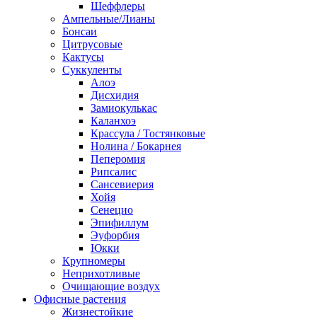
Шеффлеры
Ампельные/Лианы
Бонсаи
Цитрусовые
Кактусы
Суккуленты
Алоэ
Дисхидия
Замиокулькас
Каланхоэ
Крассула / Тостянковые
Нолина / Бокарнея
Пеперомия
Рипсалис
Сансевиерия
Хойя
Сенецио
Эпифиллум
Эуфорбия
Юкки
Крупномеры
Неприхотливые
Очищающие воздух
Офисные растения
Жизнестойкие