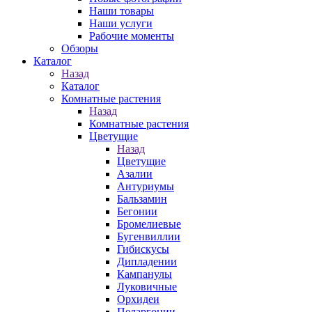
Наши товары
Наши услуги
Рабочие моменты
Обзоры
Каталог
Назад
Каталог
Комнатные растения
Назад
Комнатные растения
Цветущие
Назад
Цветущие
Азалии
Антуриумы
Бальзамин
Бегонии
Бромелиевые
Бугенвиллии
Гибискусы
Дипладении
Кампанулы
Луковичные
Орхидеи
Пеларгонии