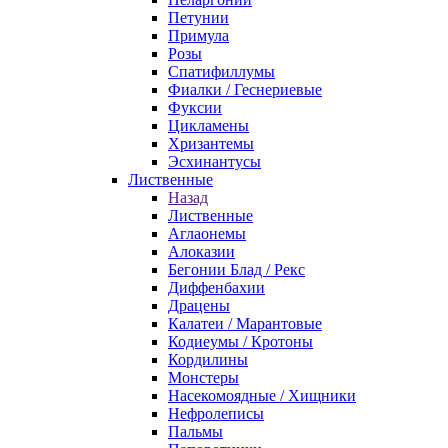
Петунии
Примула
Розы
Спатифиллумы
Фиалки / Геснериевые
Фуксии
Цикламены
Хризантемы
Эсхинантусы
Лиственные
Назад
Лиственные
Аглаонемы
Алоказии
Бегонии Блад / Рекс
Диффенбахии
Драцены
Калатеи / Марантовые
Кодиеумы / Кротоны
Кордилины
Монстеры
Насекомоядные / Хищники
Нефролеписы
Пальмы