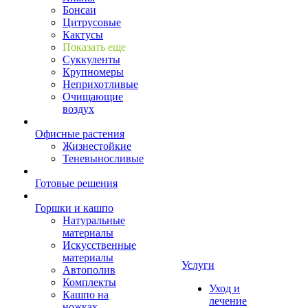
Бонсаи
Цитрусовые
Кактусы
Показать еще
Суккуленты
Крупномеры
Неприхотливые
Очищающие
воздух
Офисные растения
Жизнестойкие
Теневыносливые
Готовые решения
Горшки и кашпо
Натуральные
материалы
Искусственные
материалы
Услуги
Автополив
Комплекты
Уход и
Кашпо на
лечение
ножках