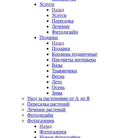
Услуги
Назад
Услуги
Пересадка
Лечение
Фитодизайн
Подарки
Назад
Подарки
Корзины подарочные
Предметы интерьера
Вазы
Травянчики
Весна
Лето
Осень
Зима
Уход за растениями от А до Я
Пересадка растений
Лечение растений
Фитодизайн
Фотогалерея
Назад
Фотогалерея
Новые фотографии