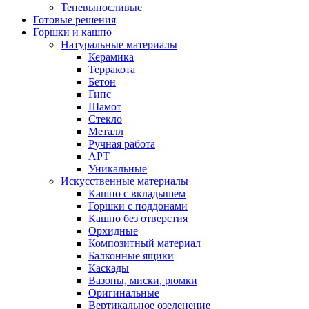
Теневыносливые
Готовые решения
Горшки и кашпо
Натуральные материалы
Керамика
Терракота
Бетон
Гипс
Шамот
Стекло
Металл
Ручная работа
АРТ
Уникальные
Искусственные материалы
Кашпо с вкладышем
Горшки с поддонами
Кашпо без отверстия
Орхидные
Композитный материал
Балконные ящики
Каскады
Вазоны, миски, рюмки
Оригинальные
Вертикальное озеленение