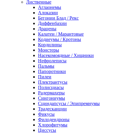
Лиственные
Аглаонемы
Алоказии
Бегонии Блад / Рекс
Диффенбахии
Драцены
Калатеи / Марантовые
Кодиеумы / Кротоны
Кордилины
Монстеры
Насекомоядные / Хищники
Нефролеписы
Пальмы
Папоротники
Пилеи
Плектрантусы
Полисциасы
Радермахеры
Сингониумы
Сциндапсусы / Эпипремнумы
Традесканции
Фикусы
Филодендроны
Хлорофитумы
Циссусы