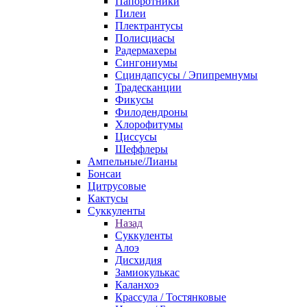
Папоротники
Пилеи
Плектрантусы
Полисциасы
Радермахеры
Сингониумы
Сциндапсусы / Эпипремнумы
Традесканции
Фикусы
Филодендроны
Хлорофитумы
Циссусы
Шеффлеры
Ампельные/Лианы
Бонсаи
Цитрусовые
Кактусы
Суккуленты
Назад
Суккуленты
Алоэ
Дисхидия
Замиокулькас
Каланхоэ
Крассула / Тостянковые