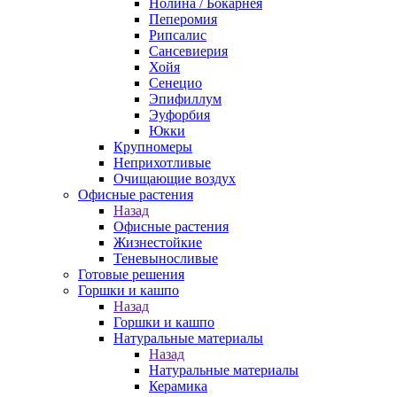
Нолина / Бокарнея
Пеперомия
Рипсалис
Сансевиерия
Хойя
Сенецио
Эпифиллум
Эуфорбия
Юкки
Крупномеры
Неприхотливые
Очищающие воздух
Офисные растения
Назад
Офисные растения
Жизнестойкие
Теневыносливые
Готовые решения
Горшки и кашпо
Назад
Горшки и кашпо
Натуральные материалы
Назад
Натуральные материалы
Керамика