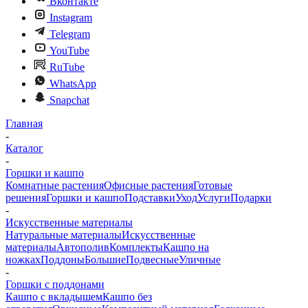
Вконтакте
Instagram
Telegram
YouTube
RuTube
WhatsApp
Snapchat
Главная
-
Каталог
-
Горшки и кашпо
Комнатные растения
Офисные растения
Готовые
решения
Горшки и кашпо
Подставки
Уход
Услуги
Подарки
-
Искусственные материалы
Натуральные материалы
Искусственные
материалы
Автополив
Комплекты
Кашпо на
ножках
Поддоны
Большие
Подвесные
Уличные
-
Горшки с поддонами
Кашпо с вкладышем
Кашпо без