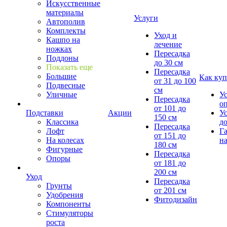
Искусственные
материалы
Услуги
Автополив
Комплекты
Уход и
Кашпо на
лечение
ножках
Пересадка
Поддоны
до 30 см
Показать еще
Пересадка
Большие
Как куп
от 31 до 100
Подвесные
см
Уличные
У
Пересадка
о
от 101 до
Подставки
Акции
У
150 см
Классика
д
Пересадка
Лофт
Г
от 151 до
На колесах
на
180 см
Фигурные
Пересадка
Опоры
от 181 до
200 см
Уход
Пересадка
Грунты
от 201 см
Удобрения
Фитодизайн
Компоненты
Стимуляторы
роста