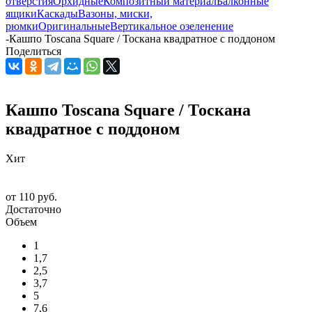
отверстия
Орхидные
Композитный материал
Балконные
ящики
Каскады
Вазоны, миски,
рюмки
Оригинальные
Вертикальное озеленение
-
Кашпо Toscana Square / Тоскана квадратное с поддоном
Поделиться
Кашпо Toscana Square / Тоскана
квадратное с поддоном
Хит
от
110 руб.
Достаточно
Объем
1
1,7
2,5
3,7
5
7,6