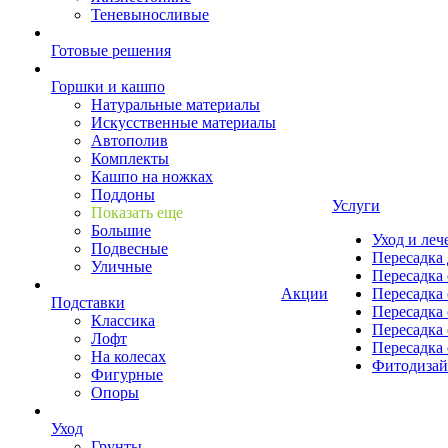
Теневыносливые
Готовые решения
Горшки и кашпо
Натуральные материалы
Искусственные материалы
Автополив
Комплекты
Кашпо на ножках
Поддоны
Услуги
Показать еще
Большие
Уход и леч
Подвесные
Пересадка 
Уличные
Пересадка 
Акции
Пересадка 
Подставки
Пересадка 
Классика
Пересадка 
Лофт
Пересадка 
На колесах
Фитодиза
Фигурные
Опоры
Уход
Грунты