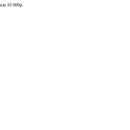
каза
10 000р.