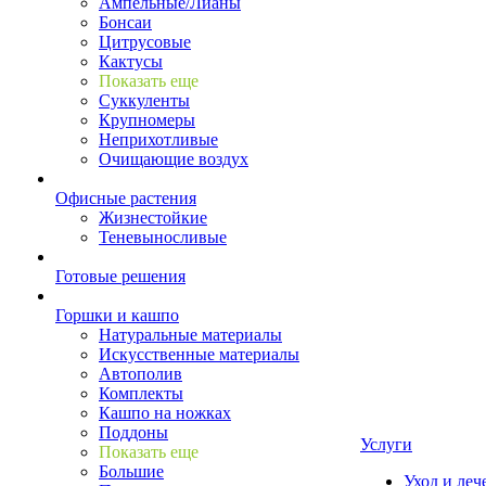
Ампельные/Лианы
Бонсаи
Цитрусовые
Кактусы
Показать еще
Суккуленты
Крупномеры
Неприхотливые
Очищающие воздух
Офисные растения
Жизнестойкие
Теневыносливые
Готовые решения
Горшки и кашпо
Натуральные материалы
Искусственные материалы
Автополив
Комплекты
Кашпо на ножках
Поддоны
Услуги
Показать еще
Большие
Уход и леч