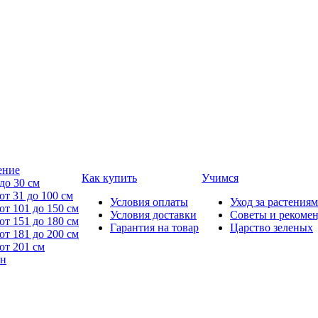
ение
Как купить
Учимся
до 30 см
от 31 до 100 см
Условия оплаты
Уход за растениям
от 101 до 150 см
Условия доставки
Советы и рекоме
от 151 до 180 см
Гарантия на товар
Царство зеленых
от 181 до 200 см
от 201 см
йн