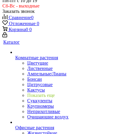
Пн-Пт с 10 до 19
Сб-Вс - выходные
Заказать звонок
Сравнение
0
Отложенные
0
Корзина
0
0
Каталог
Комнатные растения
Цветущие
Лиственные
Ампельные/Лианы
Бонсаи
Цитрусовые
Кактусы
Показать еще
Суккуленты
Крупномеры
Неприхотливые
Очищающие воздух
Офисные растения
Жизнестойкие