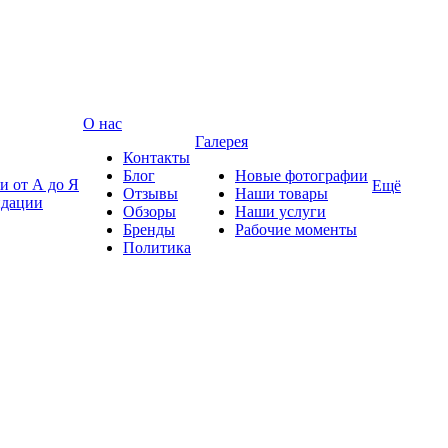
О нас
Галерея
Контакты
Блог
Новые фотографии
и от А до Я
Ещё
Отзывы
Наши товары
ндации
Обзоры
Наши услуги
Бренды
Рабочие моменты
Политика