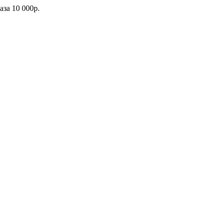
каза
10 000р.