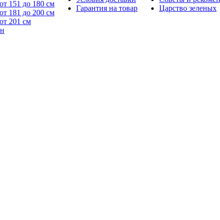
от 151 до 180 см
Гарантия на товар
Царство зеленых
от 181 до 200 см
от 201 см
йн