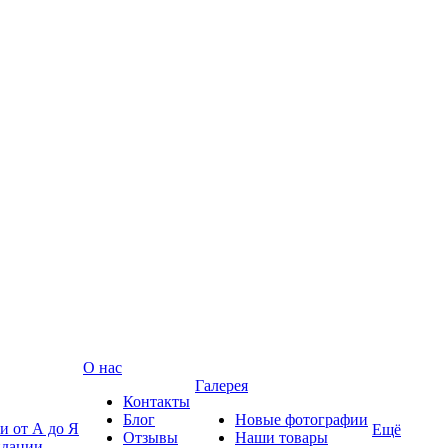
О нас
Галерея
Контакты
Блог
Новые фотографии
и от А до Я
Ещё
Отзывы
Наши товары
ндации