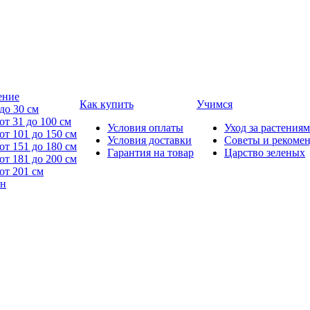
ение
Как купить
Учимся
до 30 см
от 31 до 100 см
Условия оплаты
Уход за растениям
от 101 до 150 см
Условия доставки
Советы и рекоме
от 151 до 180 см
Гарантия на товар
Царство зеленых
от 181 до 200 см
от 201 см
йн