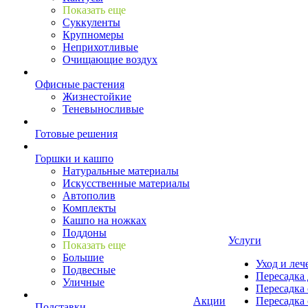
Показать еще
Суккуленты
Крупномеры
Неприхотливые
Очищающие воздух
Офисные растения
Жизнестойкие
Теневыносливые
Готовые решения
Горшки и кашпо
Натуральные материалы
Искусственные материалы
Автополив
Комплекты
Кашпо на ножках
Поддоны
Услуги
Показать еще
Большие
Уход и леч
Подвесные
Пересадка 
Уличные
Пересадка 
Акции
Пересадка 
Подставки