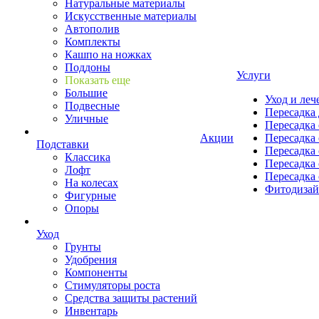
Натуральные материалы
Искусственные материалы
Автополив
Комплекты
Кашпо на ножках
Поддоны
Услуги
Показать еще
Большие
Уход и леч
Подвесные
Пересадка 
Уличные
Пересадка 
Акции
Пересадка 
Подставки
Пересадка 
Классика
Пересадка 
Лофт
Пересадка 
На колесах
Фитодиза
Фигурные
Опоры
Уход
Грунты
Удобрения
Компоненты
Стимуляторы роста
Средства защиты растений
Инвентарь