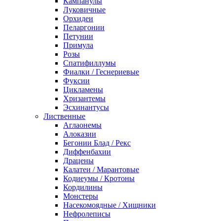
Кампанулы
Луковичные
Орхидеи
Пеларгонии
Петунии
Примула
Розы
Спатифиллумы
Фиалки / Геснериевые
Фуксии
Цикламены
Хризантемы
Эсхинантусы
Лиственные
Аглаонемы
Алоказии
Бегонии Блад / Рекс
Диффенбахии
Драцены
Калатеи / Марантовые
Кодиеумы / Кротоны
Кордилины
Монстеры
Насекомоядные / Хищники
Нефролеписы