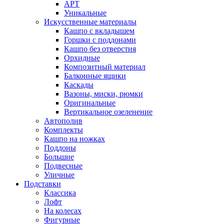
АРТ
Уникальные
Искусственные материалы
Кашпо с вкладышем
Горшки с поддонами
Кашпо без отверстия
Орхидные
Композитный материал
Балконные ящики
Каскады
Вазоны, миски, рюмки
Оригинальные
Вертикальное озеленение
Автополив
Комплекты
Кашпо на ножках
Поддоны
Большие
Подвесные
Уличные
Подставки
Классика
Лофт
На колесах
Фигурные