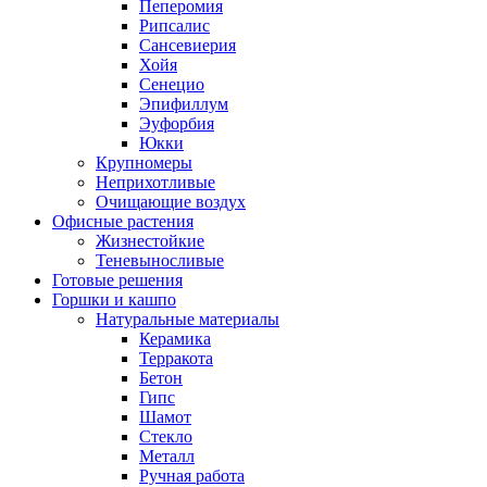
Пеперомия
Рипсалис
Сансевиерия
Хойя
Сенецио
Эпифиллум
Эуфорбия
Юкки
Крупномеры
Неприхотливые
Очищающие воздух
Офисные растения
Жизнестойкие
Теневыносливые
Готовые решения
Горшки и кашпо
Натуральные материалы
Керамика
Терракота
Бетон
Гипс
Шамот
Стекло
Металл
Ручная работа