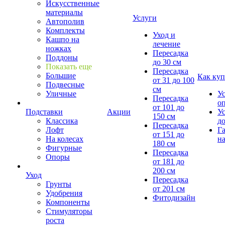
Искусственные
материалы
Услуги
Автополив
Комплекты
Уход и
Кашпо на
лечение
ножках
Пересадка
Поддоны
до 30 см
Показать еще
Пересадка
Большие
Как куп
от 31 до 100
Подвесные
см
Уличные
У
Пересадка
о
от 101 до
Подставки
Акции
У
150 см
Классика
д
Пересадка
Лофт
Г
от 151 до
На колесах
на
180 см
Фигурные
Пересадка
Опоры
от 181 до
200 см
Уход
Пересадка
Грунты
от 201 см
Удобрения
Фитодизайн
Компоненты
Стимуляторы
роста