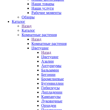
Наши товары
Наши услуги
Рабочие моменты
Обзоры
Каталог
Назад
Каталог
Комнатные растения
Назад
Комнатные растения
Цветущие
Назад
Цветущие
Азалии
Антуриумы
Бальзамин
Бегонии
Бромелиевые
Бугенвиллии
Гибискусы
Дипладении
Кампанулы
Луковичные
Орхидеи
Пеларгонии