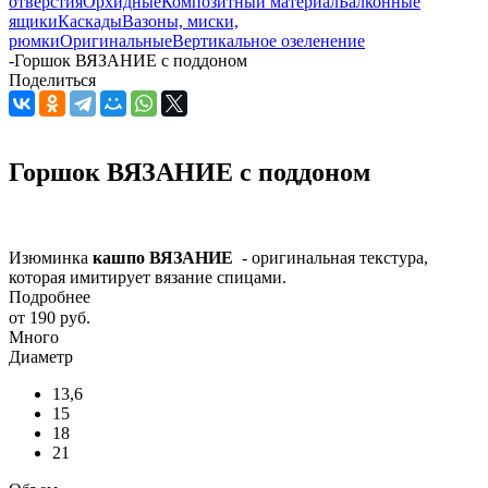
отверстия
Орхидные
Композитный материал
Балконные
ящики
Каскады
Вазоны, миски,
рюмки
Оригинальные
Вертикальное озеленение
-
Горшок ВЯЗАНИЕ с поддоном
Поделиться
Горшок ВЯЗАНИЕ с поддоном
Изюминка
кашпо ВЯЗАНИЕ
- оригинальная текстура,
которая имитирует вязание спицами.
Подробнее
от
190 руб.
Много
Диаметр
13,6
15
18
21