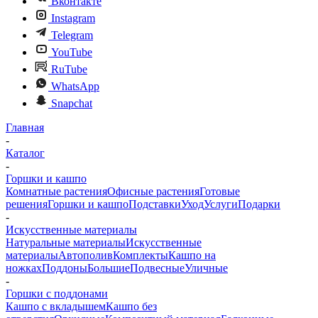
Вконтакте
Instagram
Telegram
YouTube
RuTube
WhatsApp
Snapchat
Главная
-
Каталог
-
Горшки и кашпо
Комнатные растения
Офисные растения
Готовые
решения
Горшки и кашпо
Подставки
Уход
Услуги
Подарки
-
Искусственные материалы
Натуральные материалы
Искусственные
материалы
Автополив
Комплекты
Кашпо на
ножках
Поддоны
Большие
Подвесные
Уличные
-
Горшки с поддонами
Кашпо с вкладышем
Кашпо без