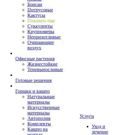
Бонсаи
Цитрусовые
Кактусы
Показать еще
Суккуленты
Крупномеры
Неприхотливые
Очищающие
воздух
Офисные растения
Жизнестойкие
Теневыносливые
Готовые решения
Горшки и кашпо
Натуральные
материалы
Искусственные
материалы
Услуги
Автополив
Комплекты
Уход и
Кашпо на
лечение
ножках