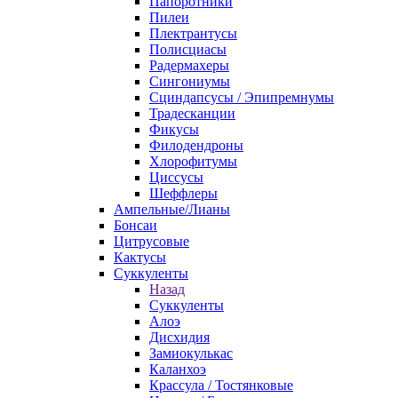
Папоротники
Пилеи
Плектрантусы
Полисциасы
Радермахеры
Сингониумы
Сциндапсусы / Эпипремнумы
Традесканции
Фикусы
Филодендроны
Хлорофитумы
Циссусы
Шеффлеры
Ампельные/Лианы
Бонсаи
Цитрусовые
Кактусы
Суккуленты
Назад
Суккуленты
Алоэ
Дисхидия
Замиокулькас
Каланхоэ
Крассула / Тостянковые