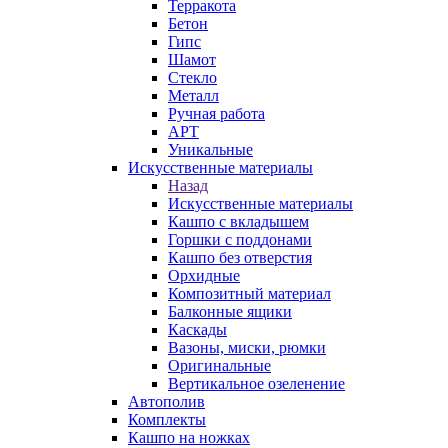
Терракота
Бетон
Гипс
Шамот
Стекло
Металл
Ручная работа
АРТ
Уникальные
Искусственные материалы
Назад
Искусственные материалы
Кашпо с вкладышем
Горшки с поддонами
Кашпо без отверстия
Орхидные
Композитный материал
Балконные ящики
Каскады
Вазоны, миски, рюмки
Оригинальные
Вертикальное озеленение
Автополив
Комплекты
Кашпо на ножках