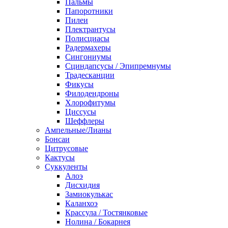
Пальмы
Папоротники
Пилеи
Плектрантусы
Полисциасы
Радермахеры
Сингониумы
Сциндапсусы / Эпипремнумы
Традесканции
Фикусы
Филодендроны
Хлорофитумы
Циссусы
Шеффлеры
Ампельные/Лианы
Бонсаи
Цитрусовые
Кактусы
Суккуленты
Алоэ
Дисхидия
Замиокулькас
Каланхоэ
Крассула / Тостянковые
Нолина / Бокарнея