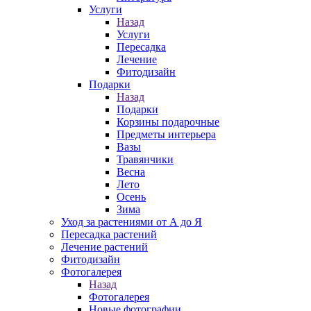
Услуги
Назад
Услуги
Пересадка
Лечение
Фитодизайн
Подарки
Назад
Подарки
Корзины подарочные
Предметы интерьера
Вазы
Травянчики
Весна
Лето
Осень
Зима
Уход за растениями от А до Я
Пересадка растений
Лечение растений
Фитодизайн
Фотогалерея
Назад
Фотогалерея
Новые фотографии