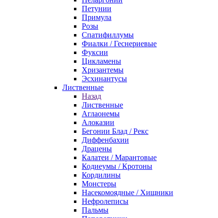
Петунии
Примула
Розы
Спатифиллумы
Фиалки / Геснериевые
Фуксии
Цикламены
Хризантемы
Эсхинантусы
Лиственные
Назад
Лиственные
Аглаонемы
Алоказии
Бегонии Блад / Рекс
Диффенбахии
Драцены
Калатеи / Марантовые
Кодиеумы / Кротоны
Кордилины
Монстеры
Насекомоядные / Хищники
Нефролеписы
Пальмы