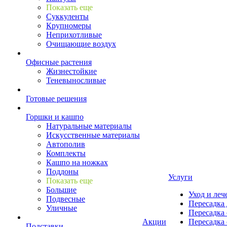
Показать еще
Суккуленты
Крупномеры
Неприхотливые
Очищающие воздух
Офисные растения
Жизнестойкие
Теневыносливые
Готовые решения
Горшки и кашпо
Натуральные материалы
Искусственные материалы
Автополив
Комплекты
Кашпо на ножках
Поддоны
Услуги
Показать еще
Большие
Уход и леч
Подвесные
Пересадка 
Уличные
Пересадка 
Акции
Пересадка 
Подставки