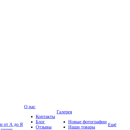
О нас
Галерея
Контакты
Блог
Новые фотографии
и от А до Я
Ещё
Отзывы
Наши товары
ндации