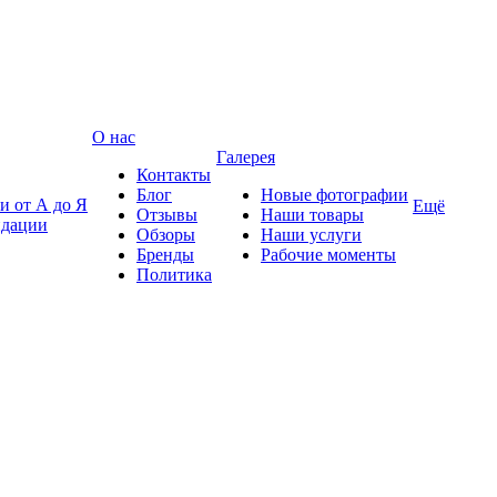
О нас
Галерея
Контакты
Блог
Новые фотографии
и от А до Я
Ещё
Отзывы
Наши товары
ндации
Обзоры
Наши услуги
Бренды
Рабочие моменты
Политика