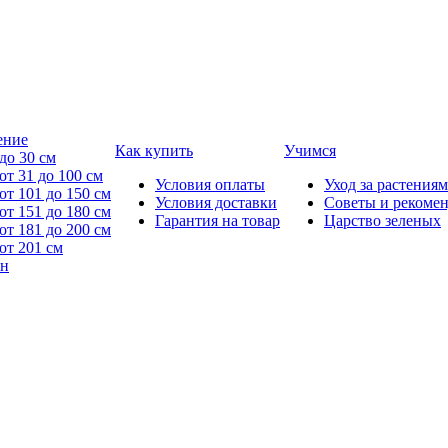
ение
Как купить
Учимся
до 30 см
от 31 до 100 см
Условия оплаты
Уход за растениям
от 101 до 150 см
Условия доставки
Советы и рекоме
от 151 до 180 см
Гарантия на товар
Царство зеленых
от 181 до 200 см
от 201 см
йн