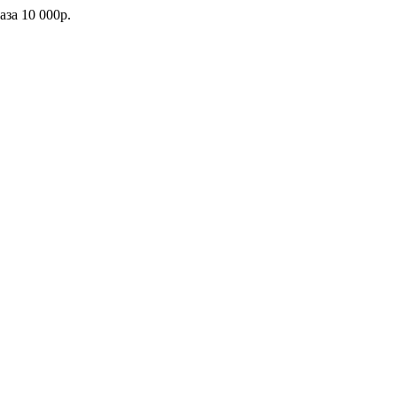
каза
10 000р.