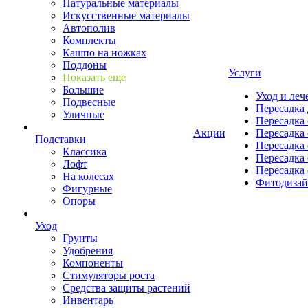
Натуральные материалы
Искусственные материалы
Автополив
Комплекты
Кашпо на ножках
Поддоны
Услуги
Показать еще
Большие
Уход и леч
Подвесные
Пересадка 
Уличные
Пересадка 
Акции
Пересадка 
Подставки
Пересадка 
Классика
Пересадка 
Лофт
Пересадка 
На колесах
Фитодиза
Фигурные
Опоры
Уход
Грунты
Удобрения
Компоненты
Стимуляторы роста
Средства защиты растений
Инвентарь