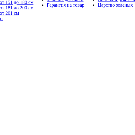
от 151 до 180 см
Гарантия на товар
Царство зеленых
от 181 до 200 см
от 201 см
йн