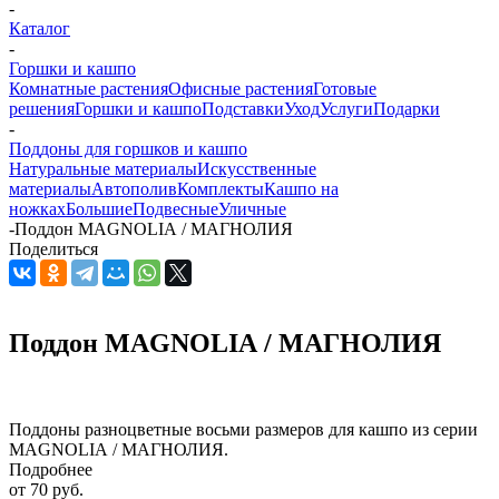
-
Каталог
-
Горшки и кашпо
Комнатные растения
Офисные растения
Готовые
решения
Горшки и кашпо
Подставки
Уход
Услуги
Подарки
-
Поддоны для горшков и кашпо
Натуральные материалы
Искусственные
материалы
Автополив
Комплекты
Кашпо на
ножках
Большие
Подвесные
Уличные
-
Поддон MAGNOLIА / МАГНОЛИЯ
Поделиться
Поддон MAGNOLIА / МАГНОЛИЯ
Поддоны разноцветные восьми размеров для кашпо из серии
MAGNOLIА / МАГНОЛИЯ.
Подробнее
от
70 руб.