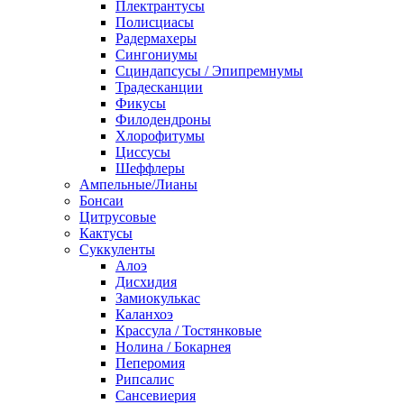
Плектрантусы
Полисциасы
Радермахеры
Сингониумы
Сциндапсусы / Эпипремнумы
Традесканции
Фикусы
Филодендроны
Хлорофитумы
Циссусы
Шеффлеры
Ампельные/Лианы
Бонсаи
Цитрусовые
Кактусы
Суккуленты
Алоэ
Дисхидия
Замиокулькас
Каланхоэ
Крассула / Тостянковые
Нолина / Бокарнея
Пеперомия
Рипсалис
Сансевиерия