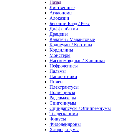
Назад
Лиственные
Аглаонемы
Алоказии
Бегонии Блад / Рекс
Диффенбахии
Драцены
Калатеи / Марантовые
Кодиеумы / Кротоны
Кордилины
Монстеры
Насекомоядные / Хищники
Нефролеписы
Пальмы
Папоротники
Пилеи
Плектрантусы
Полисциасы
Радермахеры
Сингониумы
Сциндапсусы / Эпипремнумы
Традесканции
Фикусы
Филодендроны
Хлорофитумы