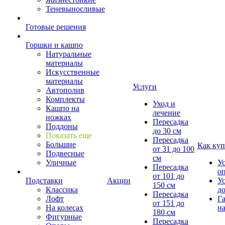
Теневыносливые
Готовые решения
Горшки и кашпо
Натуральные
материалы
Искусственные
материалы
Услуги
Автополив
Комплекты
Уход и
Кашпо на
лечение
ножках
Пересадка
Поддоны
до 30 см
Показать еще
Пересадка
Большие
Как куп
от 31 до 100
Подвесные
см
Уличные
У
Пересадка
о
от 101 до
Подставки
Акции
У
150 см
Классика
д
Пересадка
Лофт
Г
от 151 до
На колесах
на
180 см
Фигурные
Пересадка