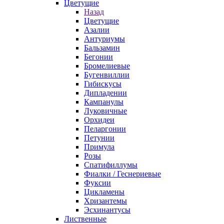
Цветущие
Назад
Цветущие
Азалии
Антуриумы
Бальзамин
Бегонии
Бромелиевые
Бугенвиллии
Гибискусы
Дипладении
Кампанулы
Луковичные
Орхидеи
Пеларгонии
Петунии
Примула
Розы
Спатифиллумы
Фиалки / Геснериевые
Фуксии
Цикламены
Хризантемы
Эсхинантусы
Лиственные