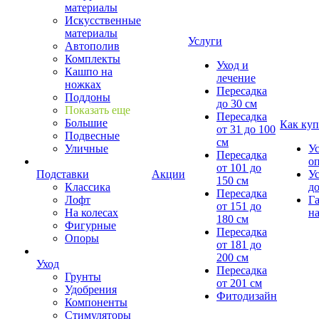
материалы
Искусственные
материалы
Услуги
Автополив
Комплекты
Уход и
Кашпо на
лечение
ножках
Пересадка
Поддоны
до 30 см
Показать еще
Пересадка
Большие
Как куп
от 31 до 100
Подвесные
см
Уличные
У
Пересадка
о
от 101 до
Подставки
Акции
У
150 см
Классика
д
Пересадка
Лофт
Г
от 151 до
На колесах
на
180 см
Фигурные
Пересадка
Опоры
от 181 до
200 см
Уход
Пересадка
Грунты
от 201 см
Удобрения
Фитодизайн
Компоненты
Стимуляторы