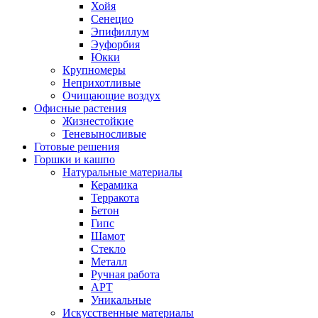
Хойя
Сенецио
Эпифиллум
Эуфорбия
Юкки
Крупномеры
Неприхотливые
Очищающие воздух
Офисные растения
Жизнестойкие
Теневыносливые
Готовые решения
Горшки и кашпо
Натуральные материалы
Керамика
Терракота
Бетон
Гипс
Шамот
Стекло
Металл
Ручная работа
АРТ
Уникальные
Искусственные материалы