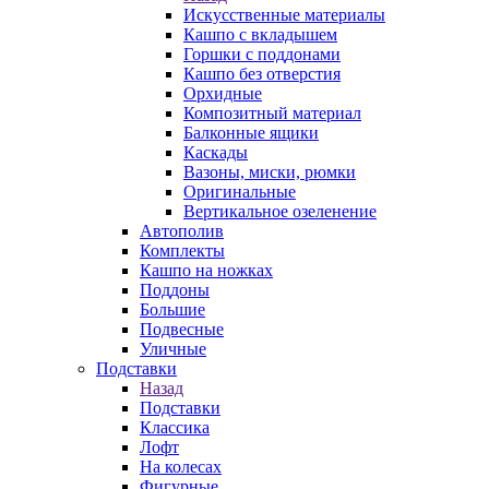
Искусственные материалы
Кашпо с вкладышем
Горшки с поддонами
Кашпо без отверстия
Орхидные
Композитный материал
Балконные ящики
Каскады
Вазоны, миски, рюмки
Оригинальные
Вертикальное озеленение
Автополив
Комплекты
Кашпо на ножках
Поддоны
Большие
Подвесные
Уличные
Подставки
Назад
Подставки
Классика
Лофт
На колесах
Фигурные