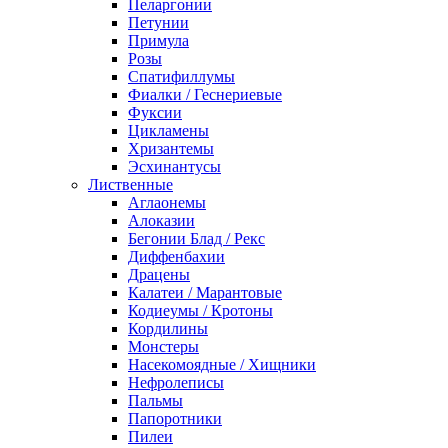
Пеларгонии
Петунии
Примула
Розы
Спатифиллумы
Фиалки / Геснериевые
Фуксии
Цикламены
Хризантемы
Эсхинантусы
Лиственные
Аглаонемы
Алоказии
Бегонии Блад / Рекс
Диффенбахии
Драцены
Калатеи / Марантовые
Кодиеумы / Кротоны
Кордилины
Монстеры
Насекомоядные / Хищники
Нефролеписы
Пальмы
Папоротники
Пилеи