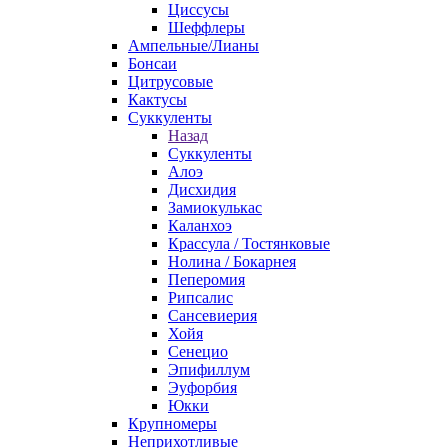
Циссусы
Шеффлеры
Ампельные/Лианы
Бонсаи
Цитрусовые
Кактусы
Суккуленты
Назад
Суккуленты
Алоэ
Дисхидия
Замиокулькас
Каланхоэ
Крассула / Тостянковые
Нолина / Бокарнея
Пеперомия
Рипсалис
Сансевиерия
Хойя
Сенецио
Эпифиллум
Эуфорбия
Юкки
Крупномеры
Неприхотливые