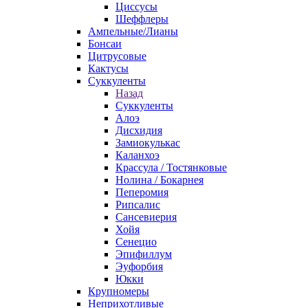
Циссусы
Шеффлеры
Ампельные/Лианы
Бонсаи
Цитрусовые
Кактусы
Суккуленты
Назад
Суккуленты
Алоэ
Дисхидия
Замиокулькас
Каланхоэ
Крассула / Тостянковые
Нолина / Бокарнея
Пеперомия
Рипсалис
Сансевиерия
Хойя
Сенецио
Эпифиллум
Эуфорбия
Юкки
Крупномеры
Неприхотливые