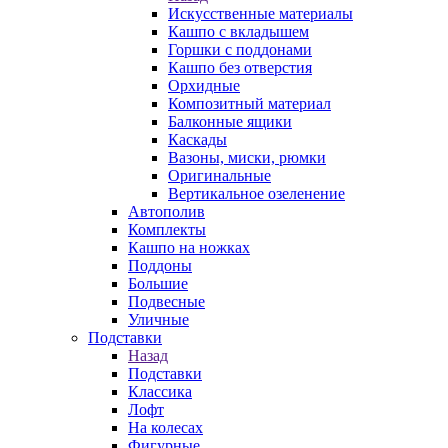
Искусственные материалы
Кашпо с вкладышем
Горшки с поддонами
Кашпо без отверстия
Орхидные
Композитный материал
Балконные ящики
Каскады
Вазоны, миски, рюмки
Оригинальные
Вертикальное озеленение
Автополив
Комплекты
Кашпо на ножках
Поддоны
Большие
Подвесные
Уличные
Подставки
Назад
Подставки
Классика
Лофт
На колесах
Фигурные