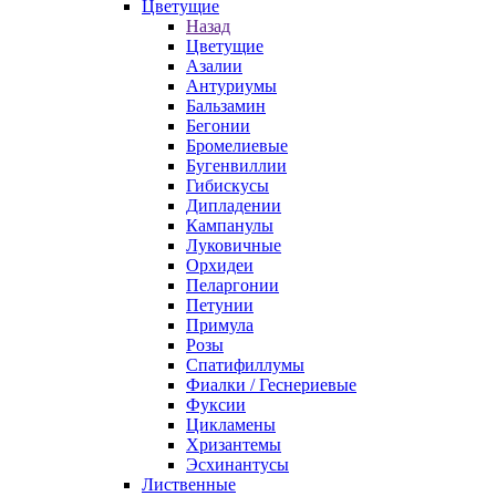
Цветущие
Назад
Цветущие
Азалии
Антуриумы
Бальзамин
Бегонии
Бромелиевые
Бугенвиллии
Гибискусы
Дипладении
Кампанулы
Луковичные
Орхидеи
Пеларгонии
Петунии
Примула
Розы
Спатифиллумы
Фиалки / Геснериевые
Фуксии
Цикламены
Хризантемы
Эсхинантусы
Лиственные