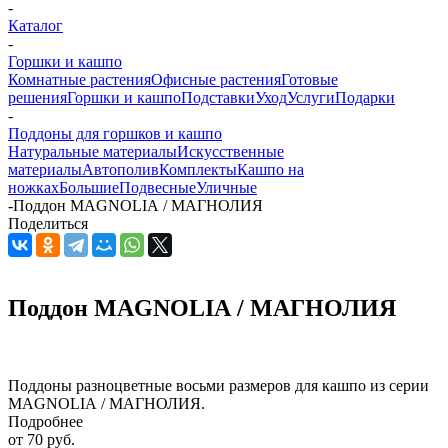
-
Каталог
-
Горшки и кашпо
Комнатные растения
Офисные растения
Готовые
решения
Горшки и кашпо
Подставки
Уход
Услуги
Подарки
-
Поддоны для горшков и кашпо
Натуральные материалы
Искусственные
материалы
Автополив
Комплекты
Кашпо на
ножках
Большие
Подвесные
Уличные
-
Поддон MAGNOLIА / МАГНОЛИЯ
Поделиться
Поддон MAGNOLIА / МАГНОЛИЯ
Поддоны разноцветные восьми размеров для кашпо из серии
MAGNOLIА / МАГНОЛИЯ.
Подробнее
от
70 руб.