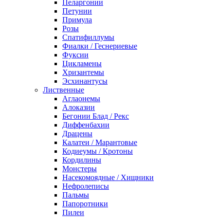
Пеларгонии
Петунии
Примула
Розы
Спатифиллумы
Фиалки / Геснериевые
Фуксии
Цикламены
Хризантемы
Эсхинантусы
Лиственные
Аглаонемы
Алоказии
Бегонии Блад / Рекс
Диффенбахии
Драцены
Калатеи / Марантовые
Кодиеумы / Кротоны
Кордилины
Монстеры
Насекомоядные / Хищники
Нефролеписы
Пальмы
Папоротники
Пилеи