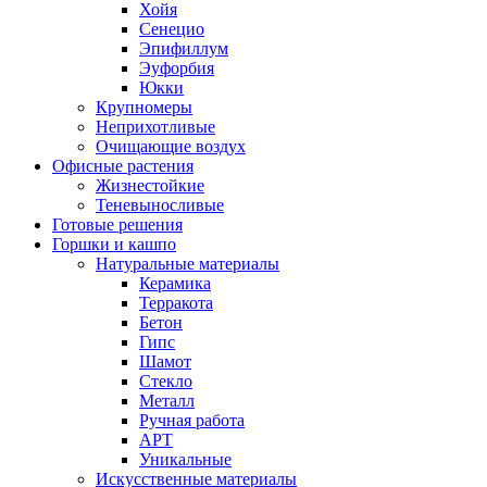
Хойя
Сенецио
Эпифиллум
Эуфорбия
Юкки
Крупномеры
Неприхотливые
Очищающие воздух
Офисные растения
Жизнестойкие
Теневыносливые
Готовые решения
Горшки и кашпо
Натуральные материалы
Керамика
Терракота
Бетон
Гипс
Шамот
Стекло
Металл
Ручная работа
АРТ
Уникальные
Искусственные материалы