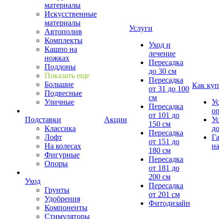
материалы
Искусственные
материалы
Услуги
Автополив
Комплекты
Уход и
Кашпо на
лечение
ножках
Пересадка
Поддоны
до 30 см
Показать еще
Пересадка
Большие
Как куп
от 31 до 100
Подвесные
см
Уличные
У
Пересадка
о
от 101 до
Подставки
Акции
У
150 см
Классика
д
Пересадка
Лофт
Г
от 151 до
На колесах
на
180 см
Фигурные
Пересадка
Опоры
от 181 до
200 см
Уход
Пересадка
Грунты
от 201 см
Удобрения
Фитодизайн
Компоненты
Стимуляторы