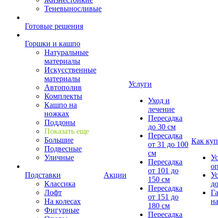
Теневыносливые
Готовые решения
Горшки и кашпо
Натуральные
материалы
Искусственные
материалы
Услуги
Автополив
Комплекты
Уход и
Кашпо на
лечение
ножках
Пересадка
Поддоны
до 30 см
Показать еще
Пересадка
Большие
Как куп
от 31 до 100
Подвесные
см
Уличные
У
Пересадка
о
от 101 до
Подставки
Акции
У
150 см
Классика
д
Пересадка
Лофт
Г
от 151 до
На колесах
на
180 см
Фигурные
Пересадка