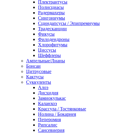
Плектрантусы
Полисциасы
Радермахеры
Сингониумы
Сциндапсусы / Эпипремнумы
Традесканции
Фикусы
Филодендроны
Хлорофитумы
Циссусы
Шеффлеры
Ампельные/Лианы
Бонсаи
Цитрусовые
Кактусы
Суккуленты
Алоэ
Дисхидия
Замиокулькас
Каланхоэ
Крассула / Тостянковые
Нолина / Бокарнея
Пеперомия
Рипсалис
Сансевиерия