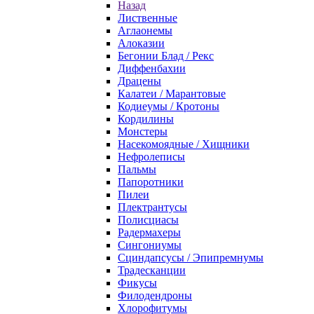
Назад
Лиственные
Аглаонемы
Алоказии
Бегонии Блад / Рекс
Диффенбахии
Драцены
Калатеи / Марантовые
Кодиеумы / Кротоны
Кордилины
Монстеры
Насекомоядные / Хищники
Нефролеписы
Пальмы
Папоротники
Пилеи
Плектрантусы
Полисциасы
Радермахеры
Сингониумы
Сциндапсусы / Эпипремнумы
Традесканции
Фикусы
Филодендроны
Хлорофитумы