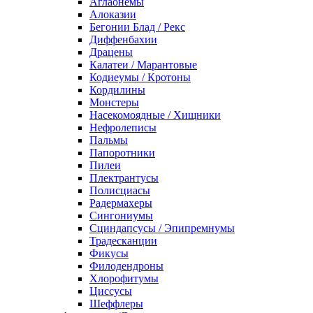
Аглаонемы
Алоказии
Бегонии Блад / Рекс
Диффенбахии
Драцены
Калатеи / Марантовые
Кодиеумы / Кротоны
Кордилины
Монстеры
Насекомоядные / Хищники
Нефролеписы
Пальмы
Папоротники
Пилеи
Плектрантусы
Полисциасы
Радермахеры
Сингониумы
Сциндапсусы / Эпипремнумы
Традесканции
Фикусы
Филодендроны
Хлорофитумы
Циссусы
Шеффлеры