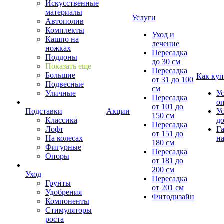
Искусственные
материалы
Услуги
Автополив
Комплекты
Уход и
Кашпо на
лечение
ножках
Пересадка
Поддоны
до 30 см
Показать еще
Пересадка
Большие
Как куп
от 31 до 100
Подвесные
см
Уличные
У
Пересадка
о
от 101 до
Подставки
Акции
У
150 см
Классика
д
Пересадка
Лофт
Г
от 151 до
На колесах
на
180 см
Фигурные
Пересадка
Опоры
от 181 до
200 см
Уход
Пересадка
Грунты
от 201 см
Удобрения
Фитодизайн
Компоненты
Стимуляторы
роста