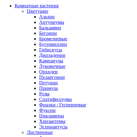
Комнатные растения
Цветущие
Азалии
Антуриумы
Бальзамин
Бегонии
Бромелиевые
Бугенвиллии
Гибискусы
Дипладении
Кампанулы
Луковичные
Орхидеи
Пеларгонии
Петунии
Примула
Розы
Спатифиллумы
Фиалки / Геснериевые
Фуксии
Цикламены
Хризантемы
Эсхинантусы
Лиственные