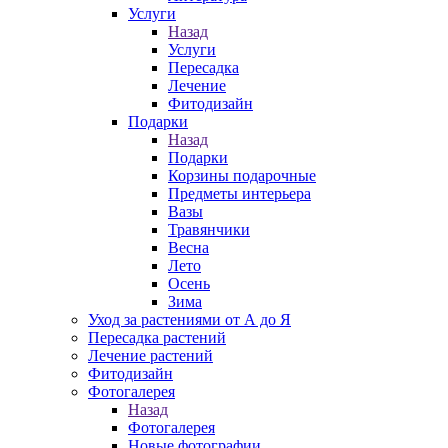
Услуги
Назад
Услуги
Пересадка
Лечение
Фитодизайн
Подарки
Назад
Подарки
Корзины подарочные
Предметы интерьера
Вазы
Травянчики
Весна
Лето
Осень
Зима
Уход за растениями от А до Я
Пересадка растений
Лечение растений
Фитодизайн
Фотогалерея
Назад
Фотогалерея
Новые фотографии