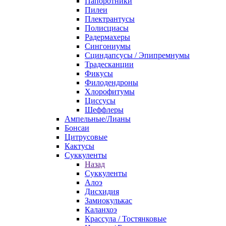
Папоротники
Пилеи
Плектрантусы
Полисциасы
Радермахеры
Сингониумы
Сциндапсусы / Эпипремнумы
Традесканции
Фикусы
Филодендроны
Хлорофитумы
Циссусы
Шеффлеры
Ампельные/Лианы
Бонсаи
Цитрусовые
Кактусы
Суккуленты
Назад
Суккуленты
Алоэ
Дисхидия
Замиокулькас
Каланхоэ
Крассула / Тостянковые