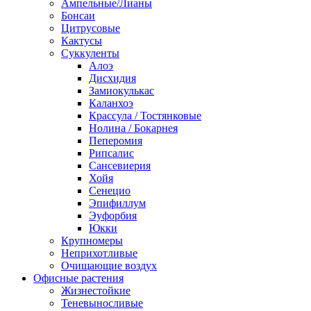
Ампельные/Лианы
Бонсаи
Цитрусовые
Кактусы
Суккуленты
Алоэ
Дисхидия
Замиокулькас
Каланхоэ
Крассула / Тостянковые
Нолина / Бокарнея
Пеперомия
Рипсалис
Сансевиерия
Хойя
Сенецио
Эпифиллум
Эуфорбия
Юкки
Крупномеры
Неприхотливые
Очищающие воздух
Офисные растения
Жизнестойкие
Теневыносливые