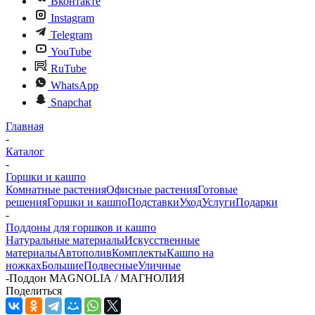
Вконтакте
Instagram
Telegram
YouTube
RuTube
WhatsApp
Snapchat
Главная
-
Каталог
-
Горшки и кашпо
Комнатные растения
Офисные растения
Готовые
решения
Горшки и кашпо
Подставки
Уход
Услуги
Подарки
-
Поддоны для горшков и кашпо
Натуральные материалы
Искусственные
материалы
Автополив
Комплекты
Кашпо на
ножках
Большие
Подвесные
Уличные
-
Поддон MAGNOLIА / МАГНОЛИЯ
Поделиться