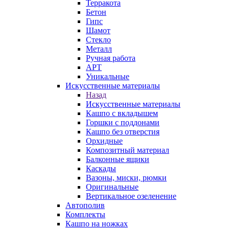
Терракота
Бетон
Гипс
Шамот
Стекло
Металл
Ручная работа
АРТ
Уникальные
Искусственные материалы
Назад
Искусственные материалы
Кашпо с вкладышем
Горшки с поддонами
Кашпо без отверстия
Орхидные
Композитный материал
Балконные ящики
Каскады
Вазоны, миски, рюмки
Оригинальные
Вертикальное озеленение
Автополив
Комплекты
Кашпо на ножках