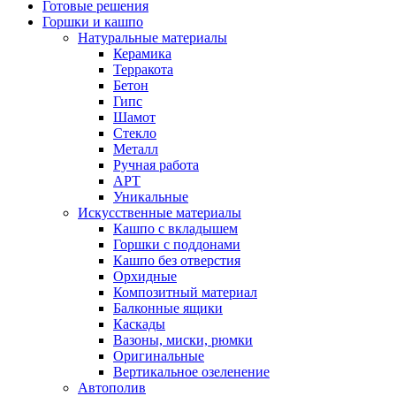
Готовые решения
Горшки и кашпо
Натуральные материалы
Керамика
Терракота
Бетон
Гипс
Шамот
Стекло
Металл
Ручная работа
АРТ
Уникальные
Искусственные материалы
Кашпо с вкладышем
Горшки с поддонами
Кашпо без отверстия
Орхидные
Композитный материал
Балконные ящики
Каскады
Вазоны, миски, рюмки
Оригинальные
Вертикальное озеленение
Автополив