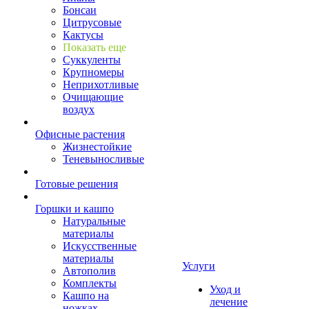
Бонсаи
Цитрусовые
Кактусы
Показать еще
Суккуленты
Крупномеры
Неприхотливые
Очищающие
воздух
Офисные растения
Жизнестойкие
Теневыносливые
Готовые решения
Горшки и кашпо
Натуральные
материалы
Искусственные
материалы
Услуги
Автополив
Комплекты
Уход и
Кашпо на
лечение
ножках