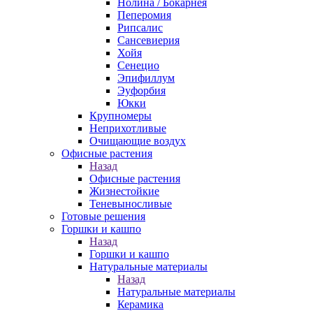
Нолина / Бокарнея
Пеперомия
Рипсалис
Сансевиерия
Хойя
Сенецио
Эпифиллум
Эуфорбия
Юкки
Крупномеры
Неприхотливые
Очищающие воздух
Офисные растения
Назад
Офисные растения
Жизнестойкие
Теневыносливые
Готовые решения
Горшки и кашпо
Назад
Горшки и кашпо
Натуральные материалы
Назад
Натуральные материалы
Керамика