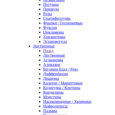
Петунии
Примула
Розы
Спатифиллумы
Фиалки / Геснериевые
Фуксии
Цикламены
Хризантемы
Эсхинантусы
Лиственные
Назад
Лиственные
Аглаонемы
Алоказии
Бегонии Блад / Рекс
Диффенбахии
Драцены
Калатеи / Марантовые
Кодиеумы / Кротоны
Кордилины
Монстеры
Насекомоядные / Хищники
Нефролеписы
Пальмы