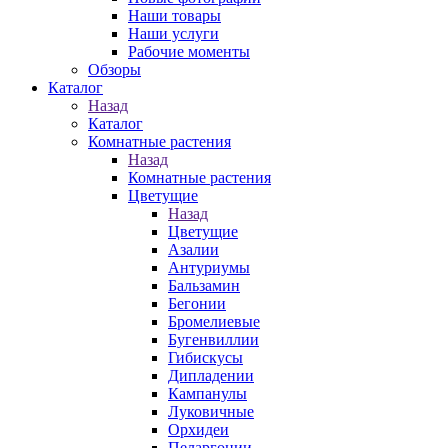
Наши товары
Наши услуги
Рабочие моменты
Обзоры
Каталог
Назад
Каталог
Комнатные растения
Назад
Комнатные растения
Цветущие
Назад
Цветущие
Азалии
Антуриумы
Бальзамин
Бегонии
Бромелиевые
Бугенвиллии
Гибискусы
Дипладении
Кампанулы
Луковичные
Орхидеи
Пеларгонии