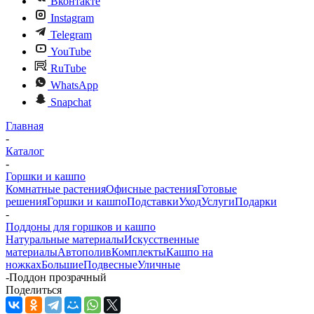
Вконтакте
Instagram
Telegram
YouTube
RuTube
WhatsApp
Snapchat
Главная
-
Каталог
-
Горшки и кашпо
Комнатные растения
Офисные растения
Готовые
решения
Горшки и кашпо
Подставки
Уход
Услуги
Подарки
-
Поддоны для горшков и кашпо
Натуральные материалы
Искусственные
материалы
Автополив
Комплекты
Кашпо на
ножках
Большие
Подвесные
Уличные
-
Поддон прозрачный
Поделиться