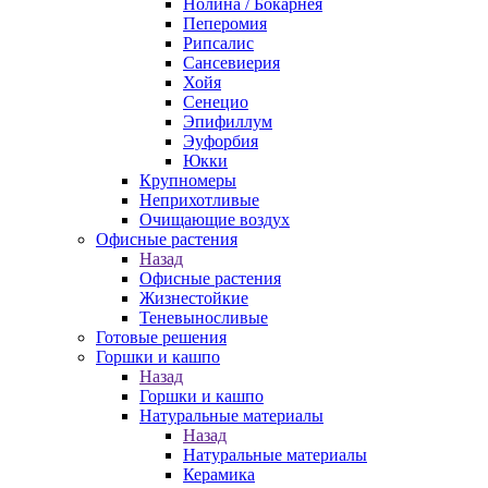
Нолина / Бокарнея
Пеперомия
Рипсалис
Сансевиерия
Хойя
Сенецио
Эпифиллум
Эуфорбия
Юкки
Крупномеры
Неприхотливые
Очищающие воздух
Офисные растения
Назад
Офисные растения
Жизнестойкие
Теневыносливые
Готовые решения
Горшки и кашпо
Назад
Горшки и кашпо
Натуральные материалы
Назад
Натуральные материалы
Керамика