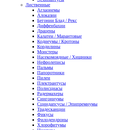
Лиственные
Аглаонемы
Алоказии
Бегонии Блад / Рекс
Диффенбахии
Драцены
Калатеи / Марантовые
Кодиеумы / Кротоны
Кордилины
Монстеры
Насекомоядные / Хищники
Нефролеписы
Пальмы
Папоротники
Пилеи
Плектрантусы
Полисциасы
Радермахеры
Сингониумы
Сциндапсусы / Эпипремнумы
Традесканции
Фикусы
Филодендроны
Хлорофитумы