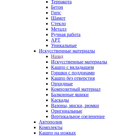
Терракота
Бетон
Гипс
Шамот
Стекло
Металл
Ручная работа
АРТ
Уникальные
Искусственные материалы
Назад
Искусственные материалы
Кашпо с вкладышем
Горшки с поддонами
Кашпо без отверстия
Орхидные
Композитный материал
Балконные ящики
Каскады
Вазоны, миски, рюмки
Оригинальные
Вертикальное озеленение
Автополив
Комплекты
Кашпо на ножках