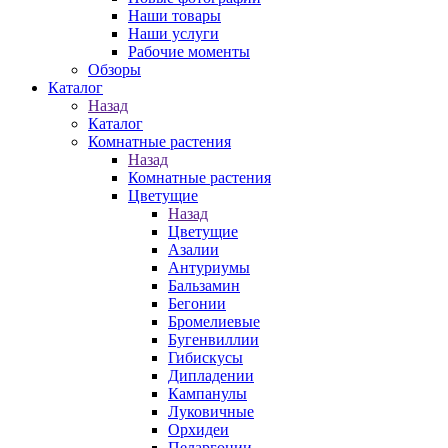
Наши товары
Наши услуги
Рабочие моменты
Обзоры
Каталог
Назад
Каталог
Комнатные растения
Назад
Комнатные растения
Цветущие
Назад
Цветущие
Азалии
Антуриумы
Бальзамин
Бегонии
Бромелиевые
Бугенвиллии
Гибискусы
Дипладении
Кампанулы
Луковичные
Орхидеи
Пеларгонии