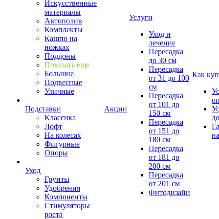
Искусственные
материалы
Услуги
Автополив
Комплекты
Уход и
Кашпо на
лечение
ножках
Пересадка
Поддоны
до 30 см
Показать еще
Пересадка
Большие
Как куп
от 31 до 100
Подвесные
см
Уличные
У
Пересадка
о
от 101 до
Подставки
Акции
У
150 см
Классика
д
Пересадка
Лофт
Г
от 151 до
На колесах
на
180 см
Фигурные
Пересадка
Опоры
от 181 до
200 см
Уход
Пересадка
Грунты
от 201 см
Удобрения
Фитодизайн
Компоненты
Стимуляторы
роста