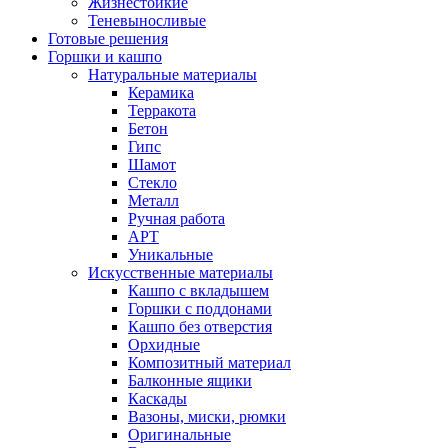
Жизнестойкие
Теневыносливые
Готовые решения
Горшки и кашпо
Натуральные материалы
Керамика
Терракота
Бетон
Гипс
Шамот
Стекло
Металл
Ручная работа
АРТ
Уникальные
Искусственные материалы
Кашпо с вкладышем
Горшки с поддонами
Кашпо без отверстия
Орхидные
Композитный материал
Балконные ящики
Каскады
Вазоны, миски, рюмки
Оригинальные