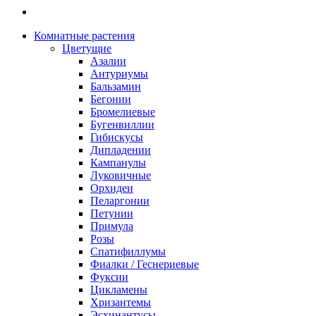
Комнатные растения
Цветущие
Азалии
Антуриумы
Бальзамин
Бегонии
Бромелиевые
Бугенвиллии
Гибискусы
Дипладении
Кампанулы
Луковичные
Орхидеи
Пеларгонии
Петунии
Примула
Розы
Спатифиллумы
Фиалки / Геснериевые
Фуксии
Цикламены
Хризантемы
Эсхинантусы