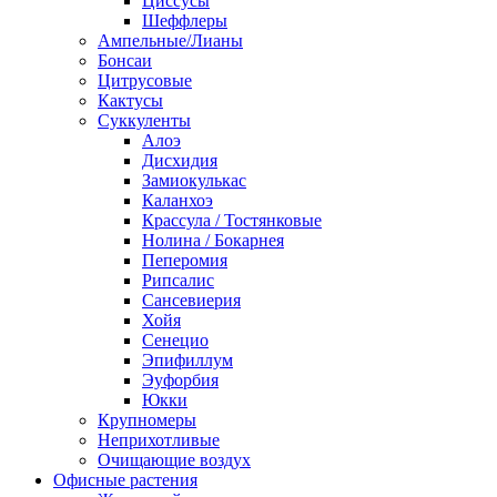
Циссусы
Шеффлеры
Ампельные/Лианы
Бонсаи
Цитрусовые
Кактусы
Суккуленты
Алоэ
Дисхидия
Замиокулькас
Каланхоэ
Крассула / Тостянковые
Нолина / Бокарнея
Пеперомия
Рипсалис
Сансевиерия
Хойя
Сенецио
Эпифиллум
Эуфорбия
Юкки
Крупномеры
Неприхотливые
Очищающие воздух
Офисные растения