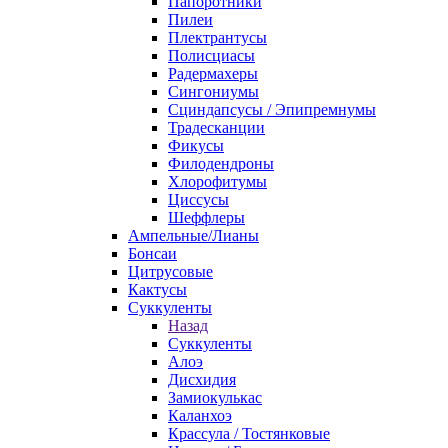
Папоротники
Пилеи
Плектрантусы
Полисциасы
Радермахеры
Сингониумы
Сциндапсусы / Эпипремнумы
Традесканции
Фикусы
Филодендроны
Хлорофитумы
Циссусы
Шеффлеры
Ампельные/Лианы
Бонсаи
Цитрусовые
Кактусы
Суккуленты
Назад
Суккуленты
Алоэ
Дисхидия
Замиокулькас
Каланхоэ
Крассула / Тостянковые