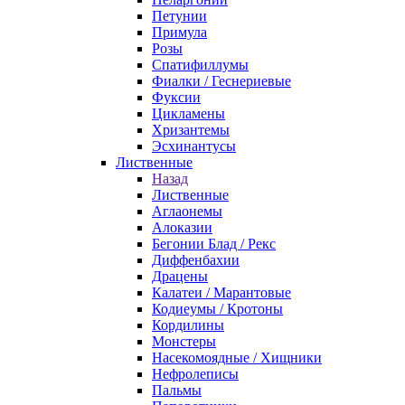
Петунии
Примула
Розы
Спатифиллумы
Фиалки / Геснериевые
Фуксии
Цикламены
Хризантемы
Эсхинантусы
Лиственные
Назад
Лиственные
Аглаонемы
Алоказии
Бегонии Блад / Рекс
Диффенбахии
Драцены
Калатеи / Марантовые
Кодиеумы / Кротоны
Кордилины
Монстеры
Насекомоядные / Хищники
Нефролеписы
Пальмы