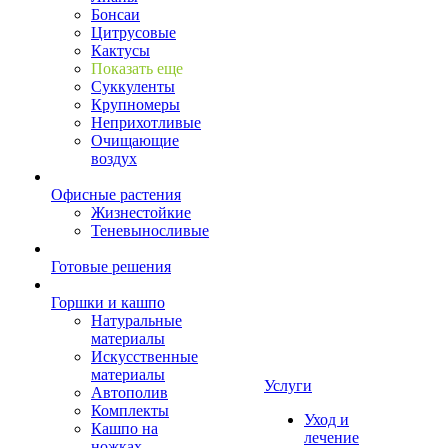
Бонсаи
Цитрусовые
Кактусы
Показать еще
Суккуленты
Крупномеры
Неприхотливые
Очищающие
воздух
Офисные растения
Жизнестойкие
Теневыносливые
Готовые решения
Горшки и кашпо
Натуральные
материалы
Искусственные
материалы
Услуги
Автополив
Комплекты
Уход и
Кашпо на
лечение
ножках