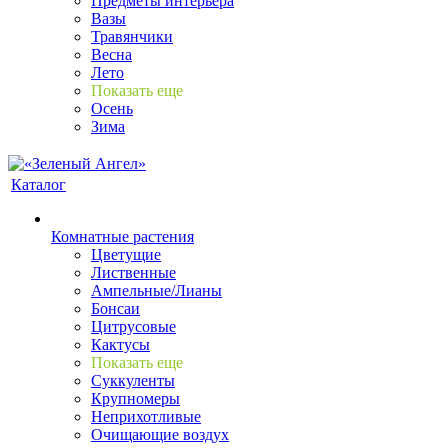
Предметы интерьера
Вазы
Травянчики
Весна
Лето
Показать еще
Осень
Зима
Каталог
Комнатные растения
Цветущие
Лиственные
Ампельные/Лианы
Бонсаи
Цитрусовые
Кактусы
Показать еще
Суккуленты
Крупномеры
Неприхотливые
Очищающие воздух