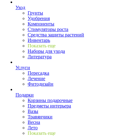
Уход
Грунты
Удобрения
Компоненты
Стимуляторы роста
Средства защиты растений
Инвентарь
Показать еще
Наборы для ухода
Литература
Услуги
Пересадка
Лечение
Фитодизайн
Подарки
Корзины подарочные
Предметы интерьера
Вазы
Травянчики
Весна
Лето
Показать еще