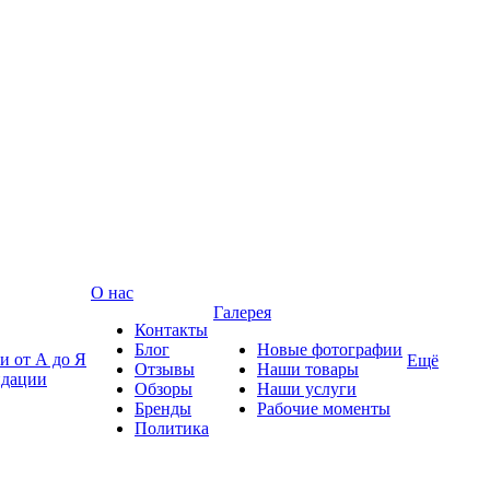
О нас
Галерея
Контакты
Блог
Новые фотографии
и от А до Я
Ещё
Отзывы
Наши товары
ндации
Обзоры
Наши услуги
Бренды
Рабочие моменты
Политика