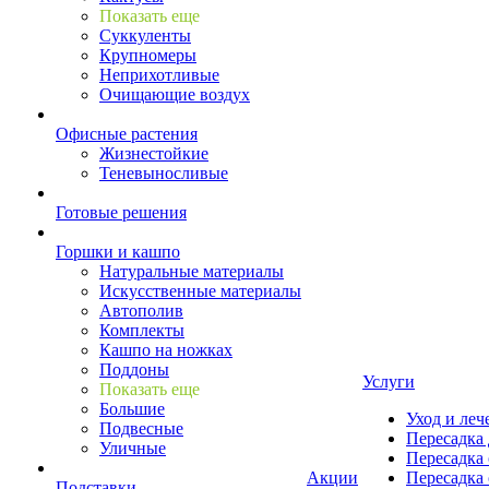
Показать еще
Суккуленты
Крупномеры
Неприхотливые
Очищающие воздух
Офисные растения
Жизнестойкие
Теневыносливые
Готовые решения
Горшки и кашпо
Натуральные материалы
Искусственные материалы
Автополив
Комплекты
Кашпо на ножках
Поддоны
Услуги
Показать еще
Большие
Уход и леч
Подвесные
Пересадка 
Уличные
Пересадка 
Акции
Пересадка 
Подставки