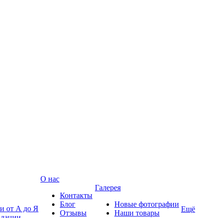
О нас
Галерея
Контакты
Блог
Новые фотографии
и от А до Я
Ещё
Отзывы
Наши товары
ндации