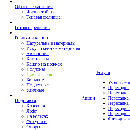
Офисные растения
Жизнестойкие
Теневыносливые
Готовые решения
Горшки и кашпо
Натуральные материалы
Искусственные материалы
Автополив
Комплекты
Кашпо на ножках
Поддоны
Услуги
Показать еще
Большие
Уход и леч
Подвесные
Пересадка 
Уличные
Пересадка 
Акции
Пересадка 
Подставки
Пересадка 
Классика
Пересадка 
Лофт
Пересадка 
На колесах
Фитодиза
Фигурные
Опоры