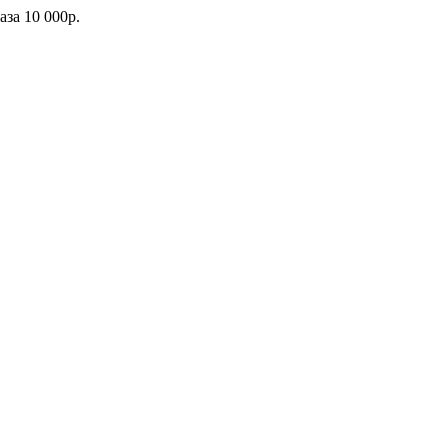
каза
10 000р.