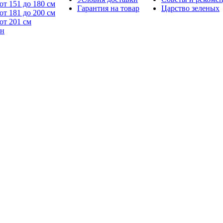
от 151 до 180 см
Гарантия на товар
Царство зеленых
от 181 до 200 см
от 201 см
йн