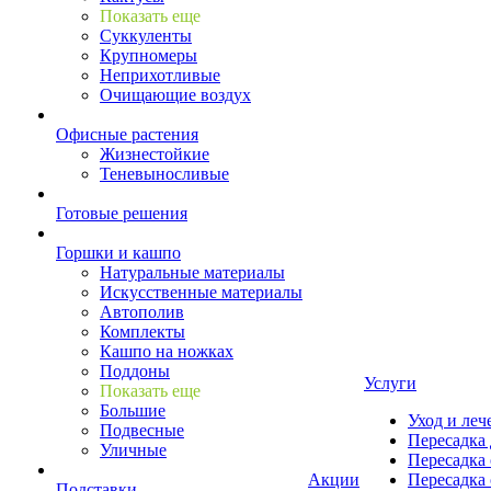
Показать еще
Суккуленты
Крупномеры
Неприхотливые
Очищающие воздух
Офисные растения
Жизнестойкие
Теневыносливые
Готовые решения
Горшки и кашпо
Натуральные материалы
Искусственные материалы
Автополив
Комплекты
Кашпо на ножках
Поддоны
Услуги
Показать еще
Большие
Уход и леч
Подвесные
Пересадка 
Уличные
Пересадка 
Акции
Пересадка 
Подставки