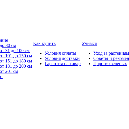
ение
Как купить
Учимся
до 30 см
от 31 до 100 см
Условия оплаты
Уход за растениям
от 101 до 150 см
Условия доставки
Советы и рекоме
от 151 до 180 см
Гарантия на товар
Царство зеленых
от 181 до 200 см
от 201 см
йн