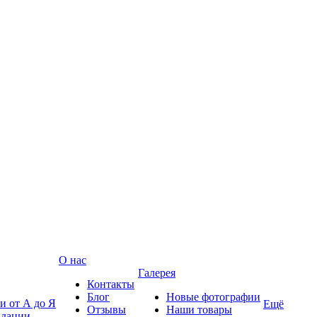
О нас
Галерея
Контакты
Блог
Новые фотографии
и от А до Я
Ещё
Отзывы
Наши товары
ндации