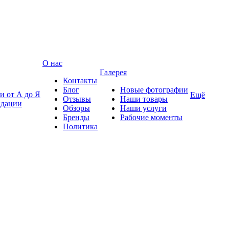
О нас
Галерея
Контакты
Блог
Новые фотографии
и от А до Я
Ещё
Отзывы
Наши товары
ндации
Обзоры
Наши услуги
Бренды
Рабочие моменты
Политика