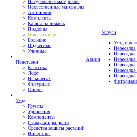
Натуральные материалы
Искусственные материалы
Автополив
Комплекты
Кашпо на ножках
Поддоны
Услуги
Показать еще
Большие
Уход и леч
Подвесные
Пересадка 
Уличные
Пересадка 
Акции
Пересадка 
Подставки
Пересадка 
Классика
Пересадка 
Лофт
Пересадка 
На колесах
Фитодиза
Фигурные
Опоры
Уход
Грунты
Удобрения
Компоненты
Стимуляторы роста
Средства защиты растений
Инвентарь