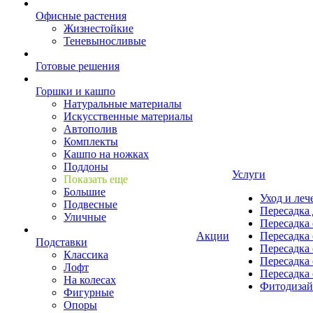
Офисные растения
Жизнестойкие
Теневыносливые
Готовые решения
Горшки и кашпо
Натуральные материалы
Искусственные материалы
Автополив
Комплекты
Кашпо на ножках
Поддоны
Услуги
Показать еще
Большие
Уход и леч
Подвесные
Пересадка 
Уличные
Пересадка 
Акции
Пересадка 
Подставки
Пересадка 
Классика
Пересадка 
Лофт
Пересадка 
На колесах
Фитодиза
Фигурные
Опоры