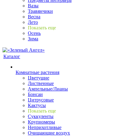
Предметы интерьера
Вазы
Травянчики
Весна
Лето
Показать еще
Осень
Зима
Каталог
Комнатные растения
Цветущие
Лиственные
Ампельные/Лианы
Бонсаи
Цитрусовые
Кактусы
Показать еще
Суккуленты
Крупномеры
Неприхотливые
Очищающие воздух