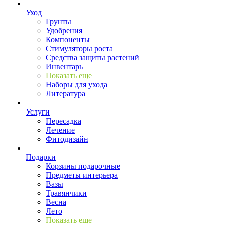
Уход
Грунты
Удобрения
Компоненты
Стимуляторы роста
Средства защиты растений
Инвентарь
Показать еще
Наборы для ухода
Литература
Услуги
Пересадка
Лечение
Фитодизайн
Подарки
Корзины подарочные
Предметы интерьера
Вазы
Травянчики
Весна
Лето
Показать еще