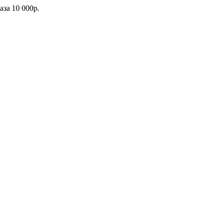
каза
10 000р.