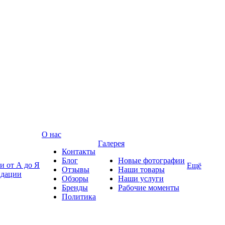
О нас
Галерея
Контакты
Блог
Новые фотографии
и от А до Я
Ещё
Отзывы
Наши товары
ндации
Обзоры
Наши услуги
Бренды
Рабочие моменты
Политика