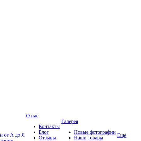
О нас
Галерея
Контакты
Блог
Новые фотографии
и от А до Я
Ещё
Отзывы
Наши товары
ндации