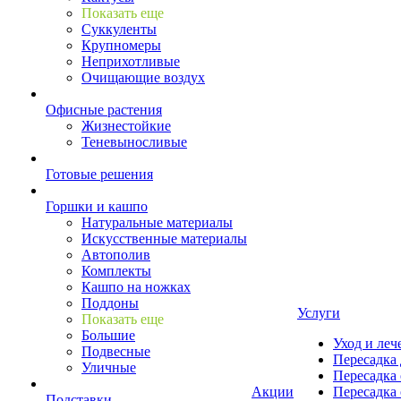
Показать еще
Суккуленты
Крупномеры
Неприхотливые
Очищающие воздух
Офисные растения
Жизнестойкие
Теневыносливые
Готовые решения
Горшки и кашпо
Натуральные материалы
Искусственные материалы
Автополив
Комплекты
Кашпо на ножках
Поддоны
Услуги
Показать еще
Большие
Уход и леч
Подвесные
Пересадка 
Уличные
Пересадка 
Акции
Пересадка 
Подставки