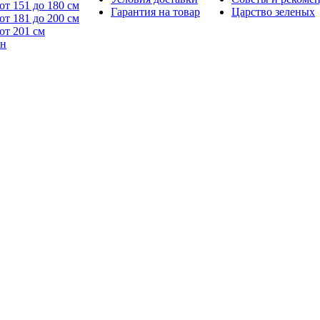
от 151 до 180 см
Гарантия на товар
Царство зеленых
от 181 до 200 см
от 201 см
йн