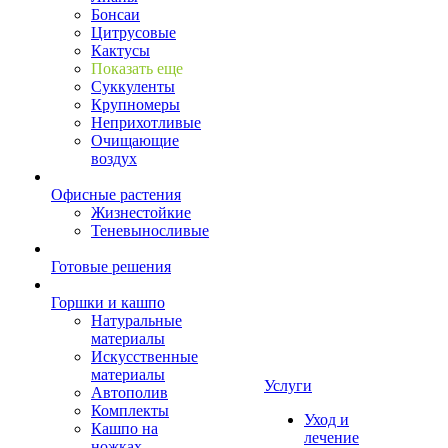
Бонсаи
Цитрусовые
Кактусы
Показать еще
Суккуленты
Крупномеры
Неприхотливые
Очищающие
воздух
Офисные растения
Жизнестойкие
Теневыносливые
Готовые решения
Горшки и кашпо
Натуральные
материалы
Искусственные
материалы
Услуги
Автополив
Комплекты
Уход и
Кашпо на
лечение
ножках