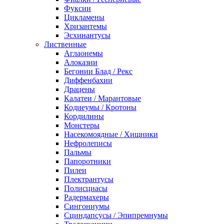
Фуксии
Цикламены
Хризантемы
Эсхинантусы
Лиственные
Аглаонемы
Алоказии
Бегонии Блад / Рекс
Диффенбахии
Драцены
Калатеи / Марантовые
Кодиеумы / Кротоны
Кордилины
Монстеры
Насекомоядные / Хищники
Нефролеписы
Пальмы
Папоротники
Пилеи
Плектрантусы
Полисциасы
Радермахеры
Сингониумы
Сциндапсусы / Эпипремнумы