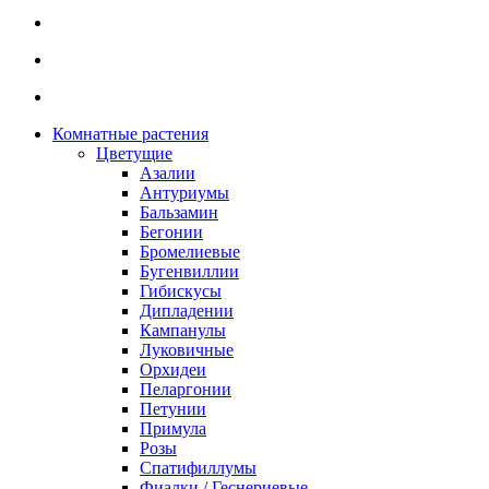
Комнатные растения
Цветущие
Азалии
Антуриумы
Бальзамин
Бегонии
Бромелиевые
Бугенвиллии
Гибискусы
Дипладении
Кампанулы
Луковичные
Орхидеи
Пеларгонии
Петунии
Примула
Розы
Спатифиллумы
Фиалки / Геснериевые