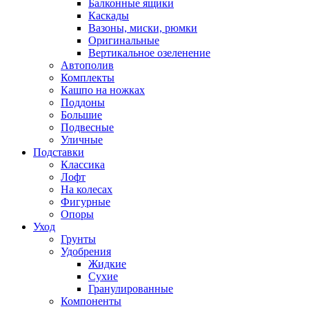
Балконные ящики
Каскады
Вазоны, миски, рюмки
Оригинальные
Вертикальное озеленение
Автополив
Комплекты
Кашпо на ножках
Поддоны
Большие
Подвесные
Уличные
Подставки
Классика
Лофт
На колесах
Фигурные
Опоры
Уход
Грунты
Удобрения
Жидкие
Сухие
Гранулированные
Компоненты