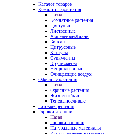
Каталог товаров
Комнатные растения
Назад
Комнатные растения
Цветущие
Лиственные
Ампельные/Лианы
Бонсаи
Цитрусовые
Кактусы
Суккуленты
Крупномеры
Неприхотливые
Очищающие воздух
Офисные растения
Назад
Офисные растения
Жизнестойкие
Теневыносливые
Готовые решения
Горшки и кашпо
Назад
Горшки и кашпо
Натуральные материалы
Искусственные материалы