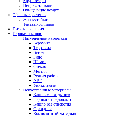
Крупномеры
Неприхотливые
Очищающие воздух
Офисные растения
Жизнестойкие
Теневыносливые
Готовые решения
Горшки и кашпо
Натуральные материалы
Керамика
Терракота
Бетон
Гипс
Шамот
Стекло
Металл
Ручная работа
АРТ
Уникальные
Искусственные материалы
Кашпо с вкладышем
Горшки с поддонами
Кашпо без отверстия
Орхидные
Композитный материал