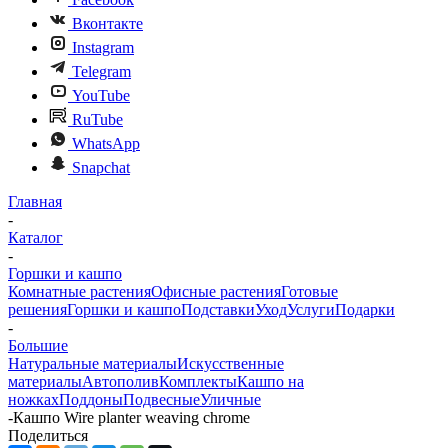
Вконтакте
Instagram
Telegram
YouTube
RuTube
WhatsApp
Snapchat
Главная
-
Каталог
-
Горшки и кашпо
Комнатные растения
Офисные растения
Готовые
решения
Горшки и кашпо
Подставки
Уход
Услуги
Подарки
-
Большие
Натуральные материалы
Искусственные
материалы
Автополив
Комплекты
Кашпо на
ножках
Поддоны
Подвесные
Уличные
-
Кашпо Wire planter weaving chrome
Поделиться