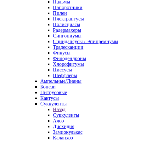
Пальмы
Папоротники
Пилеи
Плектрантусы
Полисциасы
Радермахеры
Сингониумы
Сциндапсусы / Эпипремнумы
Традесканции
Фикусы
Филодендроны
Хлорофитумы
Циссусы
Шеффлеры
Ампельные/Лианы
Бонсаи
Цитрусовые
Кактусы
Суккуленты
Назад
Суккуленты
Алоэ
Дисхидия
Замиокулькас
Каланхоэ