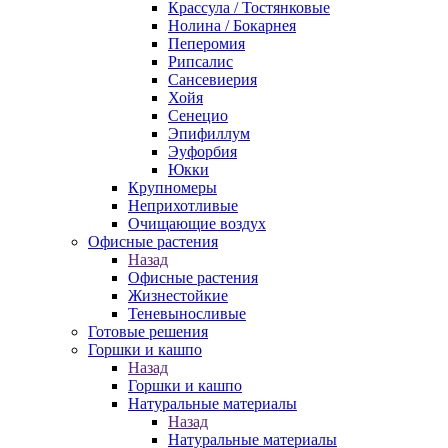
Крассула / Тостянковые
Нолина / Бокарнея
Пеперомия
Рипсалис
Сансевиерия
Хойя
Сенецио
Эпифиллум
Эуфорбия
Юкки
Крупномеры
Неприхотливые
Очищающие воздух
Офисные растения
Назад
Офисные растения
Жизнестойкие
Теневыносливые
Готовые решения
Горшки и кашпо
Назад
Горшки и кашпо
Натуральные материалы
Назад
Натуральные материалы