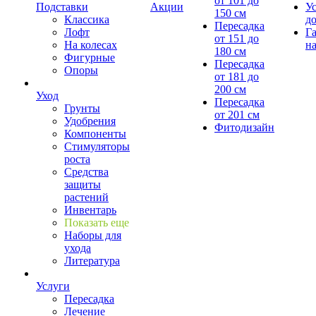
от 101 до
Подставки
Акции
У
150 см
Классика
д
Пересадка
Лофт
Г
от 151 до
На колесах
на
180 см
Фигурные
Пересадка
Опоры
от 181 до
200 см
Уход
Пересадка
Грунты
от 201 см
Удобрения
Фитодизайн
Компоненты
Стимуляторы
роста
Средства
защиты
растений
Инвентарь
Показать еще
Наборы для
ухода
Литература
Услуги
Пересадка
Лечение