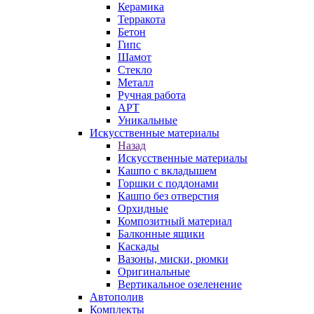
Керамика
Терракота
Бетон
Гипс
Шамот
Стекло
Металл
Ручная работа
АРТ
Уникальные
Искусственные материалы
Назад
Искусственные материалы
Кашпо с вкладышем
Горшки с поддонами
Кашпо без отверстия
Орхидные
Композитный материал
Балконные ящики
Каскады
Вазоны, миски, рюмки
Оригинальные
Вертикальное озеленение
Автополив
Комплекты