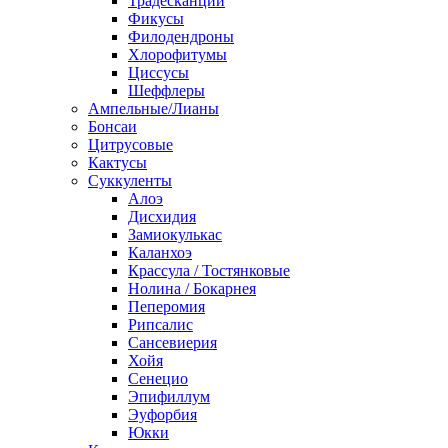
Традесканции
Фикусы
Филодендроны
Хлорофитумы
Циссусы
Шеффлеры
Ампельные/Лианы
Бонсаи
Цитрусовые
Кактусы
Суккуленты
Алоэ
Дисхидия
Замиокулькас
Каланхоэ
Крассула / Тостянковые
Нолина / Бокарнея
Пеперомия
Рипсалис
Сансевиерия
Хойя
Сенецио
Эпифиллум
Эуфорбия
Юкки