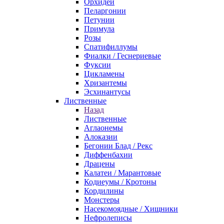
Орхидеи
Пеларгонии
Петунии
Примула
Розы
Спатифиллумы
Фиалки / Геснериевые
Фуксии
Цикламены
Хризантемы
Эсхинантусы
Лиственные
Назад
Лиственные
Аглаонемы
Алоказии
Бегонии Блад / Рекс
Диффенбахии
Драцены
Калатеи / Марантовые
Кодиеумы / Кротоны
Кордилины
Монстеры
Насекомоядные / Хищники
Нефролеписы