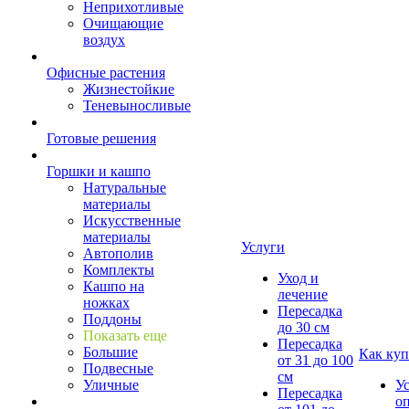
Неприхотливые
Очищающие
воздух
Офисные растения
Жизнестойкие
Теневыносливые
Готовые решения
Горшки и кашпо
Натуральные
материалы
Искусственные
материалы
Услуги
Автополив
Комплекты
Уход и
Кашпо на
лечение
ножках
Пересадка
Поддоны
до 30 см
Показать еще
Пересадка
Большие
Как куп
от 31 до 100
Подвесные
см
Уличные
У
Пересадка
о