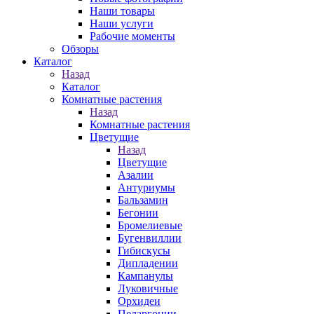
Наши товары
Наши услуги
Рабочие моменты
Обзоры
Каталог
Назад
Каталог
Комнатные растения
Назад
Комнатные растения
Цветущие
Назад
Цветущие
Азалии
Антуриумы
Бальзамин
Бегонии
Бромелиевые
Бугенвиллии
Гибискусы
Дипладении
Кампанулы
Луковичные
Орхидеи
Пеларгонии