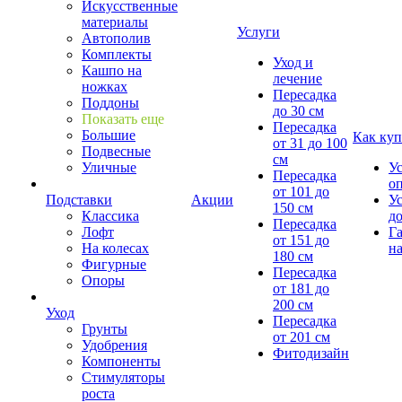
Искусственные
материалы
Услуги
Автополив
Комплекты
Уход и
Кашпо на
лечение
ножках
Пересадка
Поддоны
до 30 см
Показать еще
Пересадка
Большие
Как куп
от 31 до 100
Подвесные
см
Уличные
У
Пересадка
о
от 101 до
Подставки
Акции
У
150 см
Классика
д
Пересадка
Лофт
Г
от 151 до
На колесах
на
180 см
Фигурные
Пересадка
Опоры
от 181 до
200 см
Уход
Пересадка
Грунты
от 201 см
Удобрения
Фитодизайн
Компоненты
Стимуляторы
роста