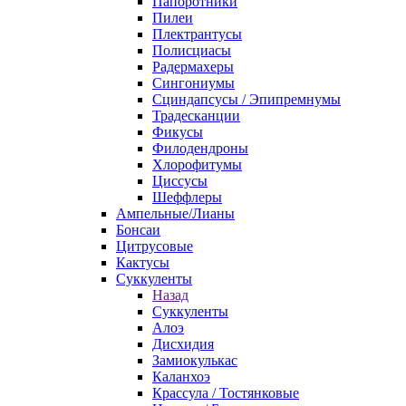
Папоротники
Пилеи
Плектрантусы
Полисциасы
Радермахеры
Сингониумы
Сциндапсусы / Эпипремнумы
Традесканции
Фикусы
Филодендроны
Хлорофитумы
Циссусы
Шеффлеры
Ампельные/Лианы
Бонсаи
Цитрусовые
Кактусы
Суккуленты
Назад
Суккуленты
Алоэ
Дисхидия
Замиокулькас
Каланхоэ
Крассула / Тостянковые