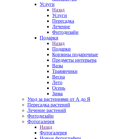
Услуги
Назад
Услуги
Пересадка
Лечение
Фитодизайн
Подарки
Назад
Подарки
Корзины подарочные
Предметы интерьера
Вазы
Травянчики
Весна
Лето
Осень
Зима
Уход за растениями от А до Я
Пересадка растений
Лечение растений
Фитодизайн
Фотогалерея
Назад
Фотогалерея
Новые фотографии