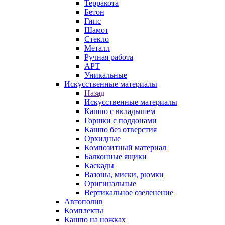
Терракота
Бетон
Гипс
Шамот
Стекло
Металл
Ручная работа
АРТ
Уникальные
Искусственные материалы
Назад
Искусственные материалы
Кашпо с вкладышем
Горшки с поддонами
Кашпо без отверстия
Орхидные
Композитный материал
Балконные ящики
Каскады
Вазоны, миски, рюмки
Оригинальные
Вертикальное озеленение
Автополив
Комплекты
Кашпо на ножках