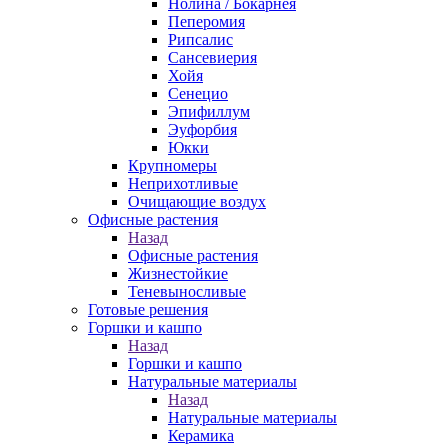
Нолина / Бокарнея
Пеперомия
Рипсалис
Сансевиерия
Хойя
Сенецио
Эпифиллум
Эуфорбия
Юкки
Крупномеры
Неприхотливые
Очищающие воздух
Офисные растения
Назад
Офисные растения
Жизнестойкие
Теневыносливые
Готовые решения
Горшки и кашпо
Назад
Горшки и кашпо
Натуральные материалы
Назад
Натуральные материалы
Керамика