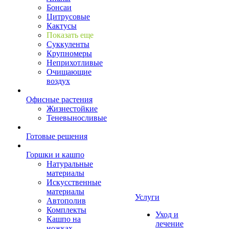
Бонсаи
Цитрусовые
Кактусы
Показать еще
Суккуленты
Крупномеры
Неприхотливые
Очищающие
воздух
Офисные растения
Жизнестойкие
Теневыносливые
Готовые решения
Горшки и кашпо
Натуральные
материалы
Искусственные
материалы
Услуги
Автополив
Комплекты
Уход и
Кашпо на
лечение
ножках