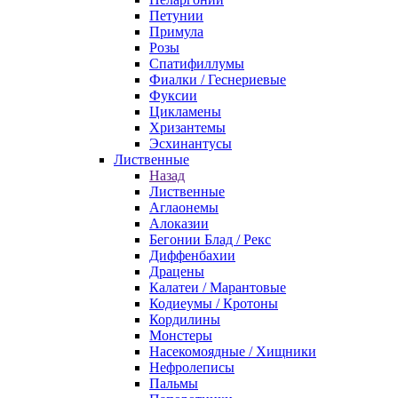
Петунии
Примула
Розы
Спатифиллумы
Фиалки / Геснериевые
Фуксии
Цикламены
Хризантемы
Эсхинантусы
Лиственные
Назад
Лиственные
Аглаонемы
Алоказии
Бегонии Блад / Рекс
Диффенбахии
Драцены
Калатеи / Марантовые
Кодиеумы / Кротоны
Кордилины
Монстеры
Насекомоядные / Хищники
Нефролеписы
Пальмы