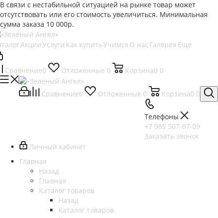
В связи с нестабильной ситуацией на рынке товар может
отсутствовать или его стоимость увеличиться. Минимальная
сумма заказа
10 000р.
аталог
Акции
Услуги
Как купить
Учимся
О нас
Галерея
Ещё
Сравнение
0
Отложенные
0
Корзина
0
0
Сравнение
0
Отложенные
0
Корзина
0
0
Телефоны
+7 985 507-07-09
Заказать звонок
Личный кабинет
Главная
Назад
Главная
Каталог товаров
Назад
Каталог товаров