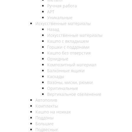
Ручная работа
АРТ
Уникальные
Искусственные материалы
Назад
Искусственные материалы
Кашпо с вкладышем
Горшки с поддонами
Кашпо без отверстия
Орхидные
Композитный материал
Балконные ящики
Каскады
Вазоны, миски, рюмки
Оригинальные
Вертикальное озеленение
Автополив
Комплекты
Кашпо на ножках
Поддоны
Большие
Подвесные