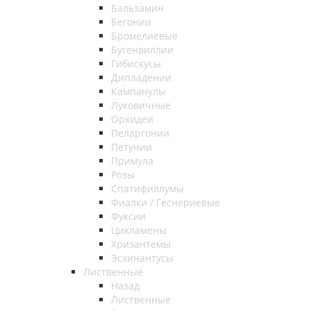
Бальзамин
Бегонии
Бромелиевые
Бугенвиллии
Гибискусы
Дипладении
Кампанулы
Луковичные
Орхидеи
Пеларгонии
Петунии
Примула
Розы
Спатифиллумы
Фиалки / Геснериевые
Фуксии
Цикламены
Хризантемы
Эсхинантусы
Лиственные
Назад
Лиственные