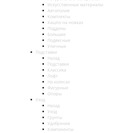
Искусственные материалы
Автополив
Комплекты
Кашпо на ножках
Поддоны
Большие
Подвесные
Уличные
Подставки
Назад
Подставки
Классика
Лофт
На колесах
Фигурные
Опоры
Уход
Назад
Уход
Грунты
Удобрения
Компоненты