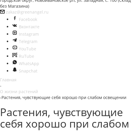
городской округ, Новоивановское рп, ул. Западная, с. 100 (Склад
без Магазина)
zakaz@greenangel.ru
Facebook
Вконтакте
Instagram
Telegram
YouTube
RuTube
WhatsApp
Snapchat
Главная
-
О жизни растений
-
Растения, чувствующие себя хорошо при слабом освещении
Растения, чувствующие
себя хорошо при слабом