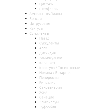
Циссусы
Шеффлеры
Ампельные/Лианы
Бонсаи
Цитрусовые
Кактусы
Суккуленты
Назад
Суккуленты
Алоэ
Дисхидия
Замиокулькас
Каланхоэ
Крассула / Тостянковые
Нолина / Бокарнея
Пеперомия
Рипсалис
Сансевиерия
Хойя
Сенецио
Эпифиллум
Эуфорбия