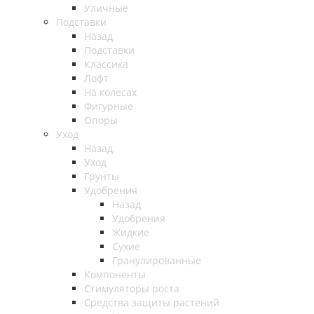
Уличные
Подставки
Назад
Подставки
Классика
Лофт
На колесах
Фигурные
Опоры
Уход
Назад
Уход
Грунты
Удобрения
Назад
Удобрения
Жидкие
Сухие
Гранулированные
Компоненты
Стимуляторы роста
Средства защиты растений