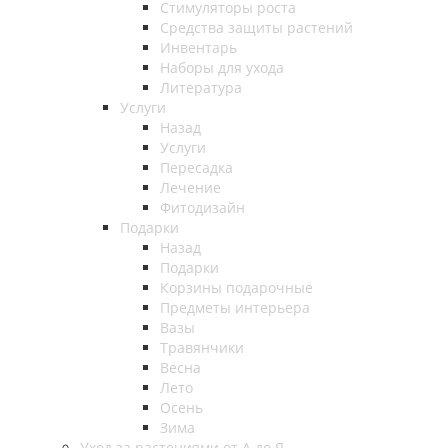
Стимуляторы роста
Средства защиты растений
Инвентарь
Наборы для ухода
Литература
Услуги
Назад
Услуги
Пересадка
Лечение
Фитодизайн
Подарки
Назад
Подарки
Корзины подарочные
Предметы интерьера
Вазы
Травянчики
Весна
Лето
Осень
Зима
Уход за растениями от А до Я