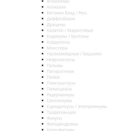
Аглаонемы
Алоказии
Бегонии Блад / Рекс
Диффенбахии
Драцены
Калатеи / Марантовые
Кодиеумы / Кротоны
Кордилины
Монстеры
Насекомоядные / Хищники
Нефролеписы
Пальмы
Папоротники
Пилеи
Плектрантусы
Полисциасы
Радермахеры
Сингониумы
Сциндапсусы / Эпипремнумы
Традесканции
Фикусы
Филодендроны
Хлорофитумы