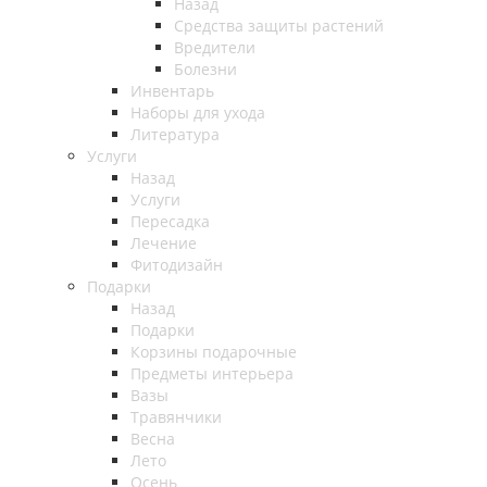
Назад
Средства защиты растений
Вредители
Болезни
Инвентарь
Наборы для ухода
Литература
Услуги
Назад
Услуги
Пересадка
Лечение
Фитодизайн
Подарки
Назад
Подарки
Корзины подарочные
Предметы интерьера
Вазы
Травянчики
Весна
Лето
Осень