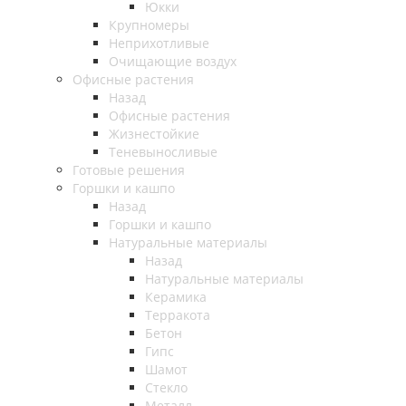
Юкки
Крупномеры
Неприхотливые
Очищающие воздух
Офисные растения
Назад
Офисные растения
Жизнестойкие
Теневыносливые
Готовые решения
Горшки и кашпо
Назад
Горшки и кашпо
Натуральные материалы
Назад
Натуральные материалы
Керамика
Терракота
Бетон
Гипс
Шамот
Стекло
Металл