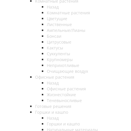
Комнатные растения
Назад
Комнатные растения
Цветущие
Лиственные
Ампельные/Лианы
Бонсаи
Цитрусовые
Кактусы
Суккуленты
Крупномеры
Неприхотливые
Очищающие воздух
Офисные растения
Назад
Офисные растения
Жизнестойкие
Теневыносливые
Готовые решения
Горшки и кашпо
Назад
Горшки и кашпо
Натуральные материалы