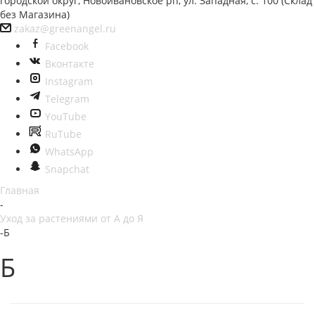
городской округ, Новоивановское рп, ул. Западная, с. 100 (Склад
без Магазина)
zakaz@greenangel.ru
Facebook
Вконтакте
Instagram
Telegram
YouTube
RuTube
WhatsApp
Snapchat
Главная
-
Уход за растениями от А до Я
-
Б
Б