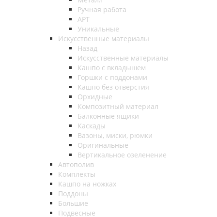
Ручная работа
АРТ
Уникальные
Искусственные материалы
Назад
Искусственные материалы
Кашпо с вкладышем
Горшки с поддонами
Кашпо без отверстия
Орхидные
Композитный материал
Балконные ящики
Каскады
Вазоны, миски, рюмки
Оригинальные
Вертикальное озеленение
Автополив
Комплекты
Кашпо на ножках
Поддоны
Большие
Подвесные