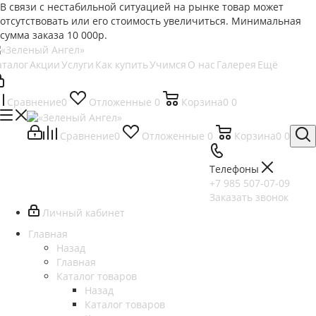
В связи с нестабильной ситуацией на рынке товар может
отсутствовать или его стоимость увеличиться. Минимальная
сумма заказа
10 000р.
аталог
Акции
Услуги
Как купить
Учимся
О нас
Галерея
Ещё
Сравнение
0
Отложенные
0
Корзина
0
0
Сравнение
0
Отложенные
0
Корзина
0
0
Телефоны
+7 985 507-07-09
Заказать звонок
Личный кабинет
Главная
Назад
Главная
Каталог товаров
Назад
Каталог товаров