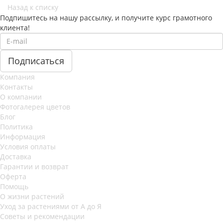
Назад к списку
Подпишитесь на нашу рассылку, и получите курс грамотного
клиента!
Компания
Контакты
О компании
Фотогалерея цветов
Блог
Политика
Информация
Условия оплаты
Доставка
Гарантии и возврат
Оферта
Помощь
О жизни растений
Уход за растениями от А до Я
Советы и рекомендации