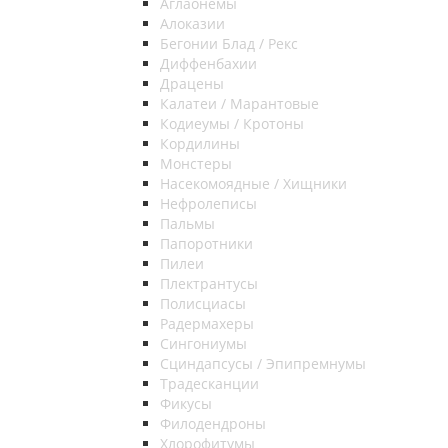
Аглаонемы
Алоказии
Бегонии Блад / Рекс
Диффенбахии
Драцены
Калатеи / Марантовые
Кодиеумы / Кротоны
Кордилины
Монстеры
Насекомоядные / Хищники
Нефролеписы
Пальмы
Папоротники
Пилеи
Плектрантусы
Полисциасы
Радермахеры
Сингониумы
Сциндапсусы / Эпипремнумы
Традесканции
Фикусы
Филодендроны
Хлорофитумы