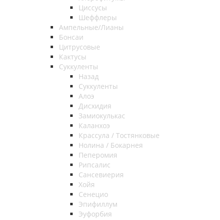
Циссусы
Шеффлеры
Ампельные/Лианы
Бонсаи
Цитрусовые
Кактусы
Суккуленты
Назад
Суккуленты
Алоэ
Дисхидия
Замиокулькас
Каланхоэ
Крассула / Тостянковые
Нолина / Бокарнея
Пеперомия
Рипсалис
Сансевиерия
Хойя
Сенецио
Эпифиллум
Эуфорбия