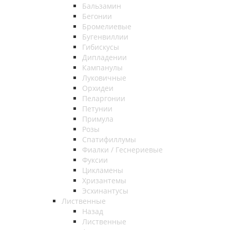
Бальзамин
Бегонии
Бромелиевые
Бугенвиллии
Гибискусы
Дипладении
Кампанулы
Луковичные
Орхидеи
Пеларгонии
Петунии
Примула
Розы
Спатифиллумы
Фиалки / Геснериевые
Фуксии
Цикламены
Хризантемы
Эсхинантусы
Лиственные
Назад
Лиственные