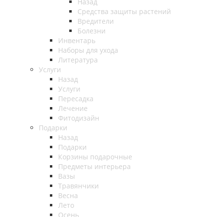
Назад
Средства защиты растений
Вредители
Болезни
Инвентарь
Наборы для ухода
Литература
Услуги
Назад
Услуги
Пересадка
Лечение
Фитодизайн
Подарки
Назад
Подарки
Корзины подарочные
Предметы интерьера
Вазы
Травянчики
Весна
Лето
Осень