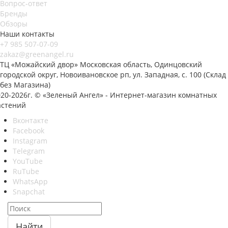
Вопрос-ответ
Бренды
Обзоры
Наши контакты
+7 985 507-07-09
zakaz@greenangel.ru
ТЦ «Можайский двор» Московская область, Одинцовский
городской округ, Новоивановское рп, ул. Западная, с. 100 (Склад
без Магазина)
020-2026г. © «Зеленый Ангел» - Интернет-магазин комнатных
астений
Вконтакте
Facebook
Instagram
Telegram
YouTube
RuTube
WhatsApp
Snapchat
Найти