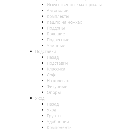
Искусственные материалы
Автополив
Комплекты
Кашпо на ножках
Поддоны
Большие
Подвесные
Уличные
Подставки
Назад
Подставки
Классика
Лофт
На колесах
Фигурные
Опоры
Уход
Назад
Уход
Грунты
Удобрения
Компоненты