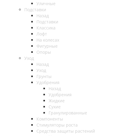
Уличные
Подставки
Назад
Подставки
Классика
Лофт
На колесах
Фигурные
Опоры
Уход
Назад
Уход
Грунты
Удобрения
Назад
Удобрения
Жидкие
Сухие
Гранулированные
Компоненты
Стимуляторы роста
Средства защиты растений