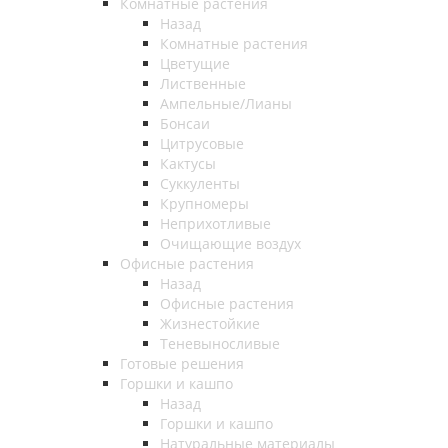
Комнатные растения
Назад
Комнатные растения
Цветущие
Лиственные
Ампельные/Лианы
Бонсаи
Цитрусовые
Кактусы
Суккуленты
Крупномеры
Неприхотливые
Очищающие воздух
Офисные растения
Назад
Офисные растения
Жизнестойкие
Теневыносливые
Готовые решения
Горшки и кашпо
Назад
Горшки и кашпо
Натуральные материалы