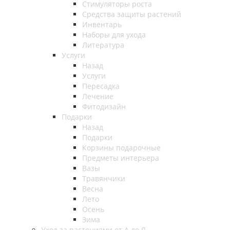
Стимуляторы роста
Средства защиты растений
Инвентарь
Наборы для ухода
Литература
Услуги
Назад
Услуги
Пересадка
Лечение
Фитодизайн
Подарки
Назад
Подарки
Корзины подарочные
Предметы интерьера
Вазы
Травянчики
Весна
Лето
Осень
Зима
Уход за растениями от А до Я