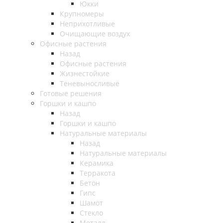
Юкки
Крупномеры
Неприхотливые
Очищающие воздух
Офисные растения
Назад
Офисные растения
Жизнестойкие
Теневыносливые
Готовые решения
Горшки и кашпо
Назад
Горшки и кашпо
Натуральные материалы
Назад
Натуральные материалы
Керамика
Терракота
Бетон
Гипс
Шамот
Стекло
Металл