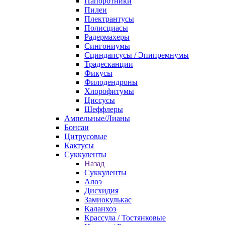
Папоротники
Пилеи
Плектрантусы
Полисциасы
Радермахеры
Сингониумы
Сциндапсусы / Эпипремнумы
Традесканции
Фикусы
Филодендроны
Хлорофитумы
Циссусы
Шеффлеры
Ампельные/Лианы
Бонсаи
Цитрусовые
Кактусы
Суккуленты
Назад
Суккуленты
Алоэ
Дисхидия
Замиокулькас
Каланхоэ
Крассула / Тостянковые