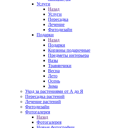
Услуги
Назад
Услуги
Пересадка
Лечение
Фитодизайн
Подарки
Назад
Подарки
Корзины подарочные
Предметы интерьера
Вазы
Травянчики
Весна
Лето
Осень
Зима
Уход за растениями от А до Я
Пересадка растений
Лечение растений
Фитодизайн
Фотогалерея
Назад
Фотогалерея
Новые фотографии