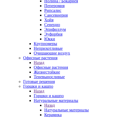
Нолина / Бокарнея
Пеперомия
Рипсалис
Сансевиерия
Хойя
Сенецио
Эпифиллум
Эуфорбия
Юкки
Крупномеры
Неприхотливые
Очищающие воздух
Офисные растения
Назад
Офисные растения
Жизнестойкие
Теневыносливые
Готовые решения
Горшки и кашпо
Назад
Горшки и кашпо
Натуральные материалы
Назад
Натуральные материалы
Керамика