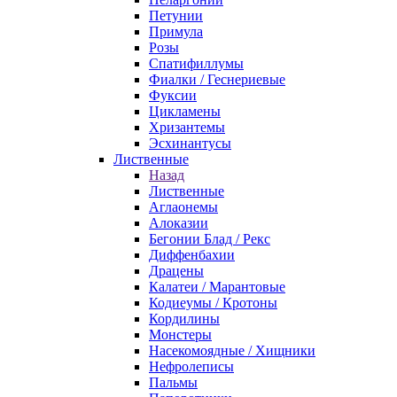
Петунии
Примула
Розы
Спатифиллумы
Фиалки / Геснериевые
Фуксии
Цикламены
Хризантемы
Эсхинантусы
Лиственные
Назад
Лиственные
Аглаонемы
Алоказии
Бегонии Блад / Рекс
Диффенбахии
Драцены
Калатеи / Марантовые
Кодиеумы / Кротоны
Кордилины
Монстеры
Насекомоядные / Хищники
Нефролеписы
Пальмы