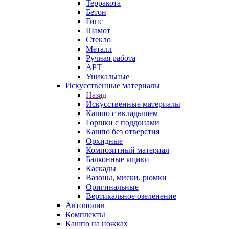
Терракота
Бетон
Гипс
Шамот
Стекло
Металл
Ручная работа
АРТ
Уникальные
Искусственные материалы
Назад
Искусственные материалы
Кашпо с вкладышем
Горшки с поддонами
Кашпо без отверстия
Орхидные
Композитный материал
Балконные ящики
Каскады
Вазоны, миски, рюмки
Оригинальные
Вертикальное озеленение
Автополив
Комплекты
Кашпо на ножках