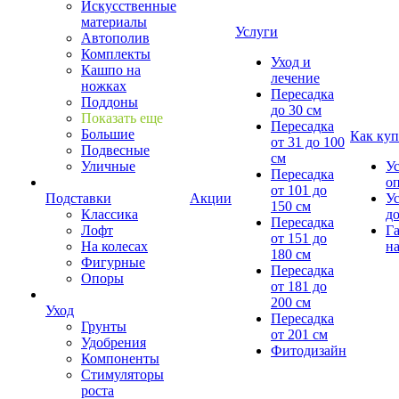
Искусственные
материалы
Услуги
Автополив
Комплекты
Уход и
Кашпо на
лечение
ножках
Пересадка
Поддоны
до 30 см
Показать еще
Пересадка
Большие
Как куп
от 31 до 100
Подвесные
см
Уличные
У
Пересадка
о
от 101 до
Подставки
Акции
У
150 см
Классика
д
Пересадка
Лофт
Г
от 151 до
На колесах
на
180 см
Фигурные
Пересадка
Опоры
от 181 до
200 см
Уход
Пересадка
Грунты
от 201 см
Удобрения
Фитодизайн
Компоненты
Стимуляторы
роста