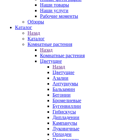
Наши товары
Наши услуги
Рабочие моменты
Обзоры
Каталог
Назад
Каталог
Комнатные растения
Назад
Комнатные растения
Цветущие
Назад
Цветущие
Азалии
Антуриумы
Бальзамин
Бегонии
Бромелиевые
Бугенвиллии
Гибискусы
Дипладении
Кампанулы
Луковичные
Орхидеи
Пеларгонии