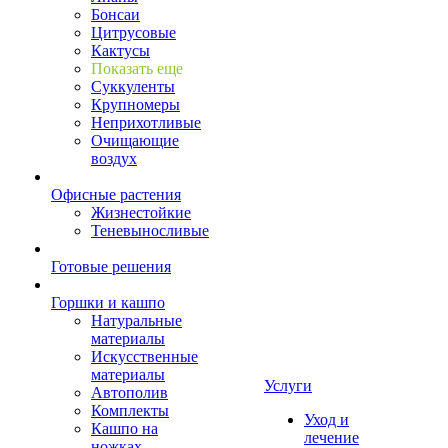
Бонсаи
Цитрусовые
Кактусы
Показать еще
Суккуленты
Крупномеры
Неприхотливые
Очищающие
воздух
Офисные растения
Жизнестойкие
Теневыносливые
Готовые решения
Горшки и кашпо
Натуральные
материалы
Искусственные
материалы
Услуги
Автополив
Комплекты
Уход и
Кашпо на
лечение
ножках