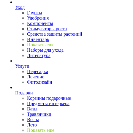
Уход
Грунты
Удобрения
Компоненты
Стимуляторы роста
Средства защиты растений
Инвентарь
Показать еще
Наборы для ухода
Литература
Услуги
Пересадка
Лечение
Фитодизайн
Подарки
Корзины подарочные
Предметы интерьера
Вазы
Травянчики
Весна
Лето
Показать еще