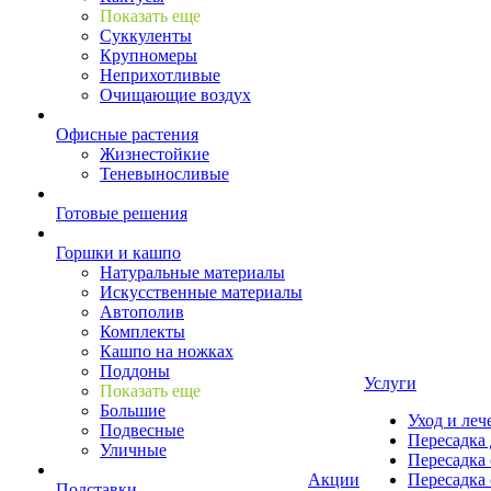
Показать еще
Суккуленты
Крупномеры
Неприхотливые
Очищающие воздух
Офисные растения
Жизнестойкие
Теневыносливые
Готовые решения
Горшки и кашпо
Натуральные материалы
Искусственные материалы
Автополив
Комплекты
Кашпо на ножках
Поддоны
Услуги
Показать еще
Большие
Уход и леч
Подвесные
Пересадка 
Уличные
Пересадка 
Акции
Пересадка 
Подставки