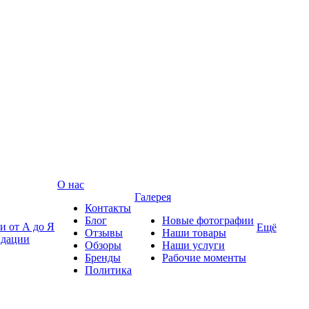
О нас
Галерея
Контакты
Блог
Новые фотографии
и от А до Я
Ещё
Отзывы
Наши товары
ндации
Обзоры
Наши услуги
Бренды
Рабочие моменты
Политика