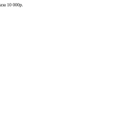
каза
10 000р.