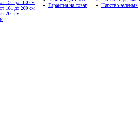
от 151 до 180 см
Гарантия на товар
Царство зеленых
от 181 до 200 см
от 201 см
йн