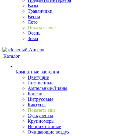
Предметы интерьера
Вазы
Травянчики
Весна
Лето
Показать еще
Осень
Зима
Каталог
Комнатные растения
Цветущие
Лиственные
Ампельные/Лианы
Бонсаи
Цитрусовые
Кактусы
Показать еще
Суккуленты
Крупномеры
Неприхотливые
Очищающие воздух