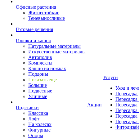
Офисные растения
Жизнестойкие
Теневыносливые
Готовые решения
Горшки и кашпо
Натуральные материалы
Искусственные материалы
Автополив
Комплекты
Кашпо на ножках
Поддоны
Услуги
Показать еще
Большие
Уход и леч
Подвесные
Пересадка 
Уличные
Пересадка 
Акции
Пересадка 
Подставки
Пересадка 
Классика
Пересадка 
Лофт
Пересадка 
На колесах
Фитодиза
Фигурные
Опоры