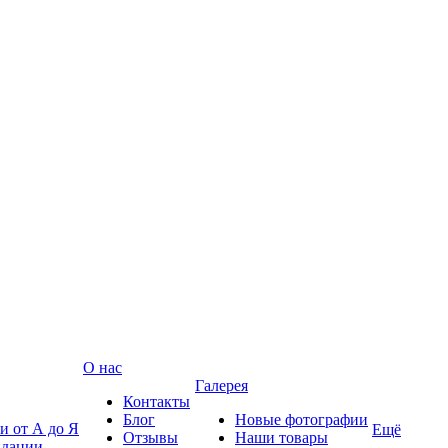
О нас
Галерея
Контакты
Блог
Новые фотографии
и от А до Я
Ещё
Отзывы
Наши товары
ндации