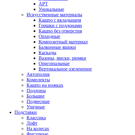
АРТ
Уникальные
Искусственные материалы
Кашпо с вкладышем
Горшки с поддонами
Кашпо без отверстия
Орхидные
Композитный материал
Балконные ящики
Каскады
Вазоны, миски, рюмки
Оригинальные
Вертикальное озеленение
Автополив
Комплекты
Кашпо на ножках
Поддоны
Большие
Подвесные
Уличные
Подставки
Классика
Лофт
На колесах
Фигурные