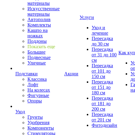
материалы
Искусственные
материалы
Услуги
Автополив
Комплекты
Уход и
Кашпо на
лечение
ножках
Пересадка
Поддоны
до 30 см
Показать еще
Пересадка
Большие
Как куп
от 31 до 100
Подвесные
см
Уличные
У
Пересадка
о
от 101 до
Подставки
Акции
У
150 см
Классика
д
Пересадка
Лофт
Г
от 151 до
На колесах
на
180 см
Фигурные
Пересадка
Опоры
от 181 до
200 см
Уход
Пересадка
Грунты
от 201 см
Удобрения
Фитодизайн
Компоненты
Стимуляторы