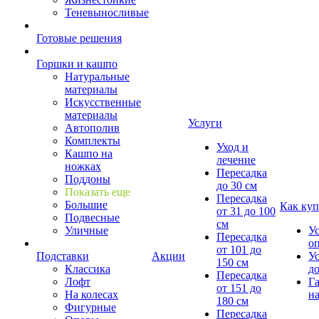
Теневыносливые
Готовые решения
Горшки и кашпо
Натуральные
материалы
Искусственные
материалы
Услуги
Автополив
Комплекты
Уход и
Кашпо на
лечение
ножках
Пересадка
Поддоны
до 30 см
Показать еще
Пересадка
Большие
Как куп
от 31 до 100
Подвесные
см
Уличные
У
Пересадка
о
от 101 до
Подставки
Акции
У
150 см
Классика
д
Пересадка
Лофт
Г
от 151 до
На колесах
на
180 см
Фигурные
Пересадка