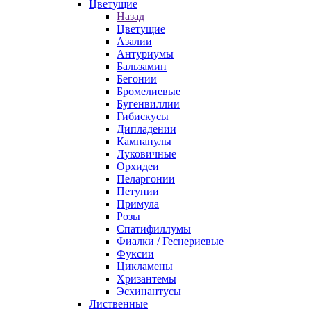
Цветущие
Назад
Цветущие
Азалии
Антуриумы
Бальзамин
Бегонии
Бромелиевые
Бугенвиллии
Гибискусы
Дипладении
Кампанулы
Луковичные
Орхидеи
Пеларгонии
Петунии
Примула
Розы
Спатифиллумы
Фиалки / Геснериевые
Фуксии
Цикламены
Хризантемы
Эсхинантусы
Лиственные