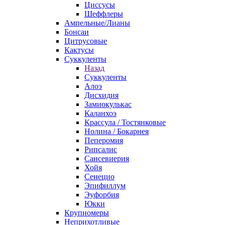
Циссусы
Шеффлеры
Ампельные/Лианы
Бонсаи
Цитрусовые
Кактусы
Суккуленты
Назад
Суккуленты
Алоэ
Дисхидия
Замиокулькас
Каланхоэ
Крассула / Тостянковые
Нолина / Бокарнея
Пеперомия
Рипсалис
Сансевиерия
Хойя
Сенецио
Эпифиллум
Эуфорбия
Юкки
Крупномеры
Неприхотливые