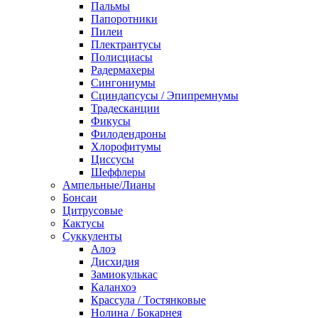
Пальмы
Папоротники
Пилеи
Плектрантусы
Полисциасы
Радермахеры
Сингониумы
Сциндапсусы / Эпипремнумы
Традесканции
Фикусы
Филодендроны
Хлорофитумы
Циссусы
Шеффлеры
Ампельные/Лианы
Бонсаи
Цитрусовые
Кактусы
Суккуленты
Алоэ
Дисхидия
Замиокулькас
Каланхоэ
Крассула / Тостянковые
Нолина / Бокарнея