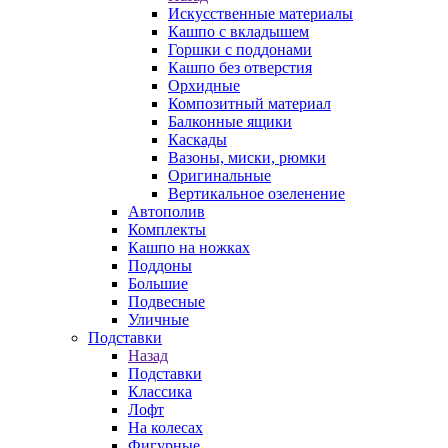
Искусственные материалы
Кашпо с вкладышем
Горшки с поддонами
Кашпо без отверстия
Орхидные
Композитный материал
Балконные ящики
Каскады
Вазоны, миски, рюмки
Оригинальные
Вертикальное озеленение
Автополив
Комплекты
Кашпо на ножках
Поддоны
Большие
Подвесные
Уличные
Подставки
Назад
Подставки
Классика
Лофт
На колесах
Фигурные