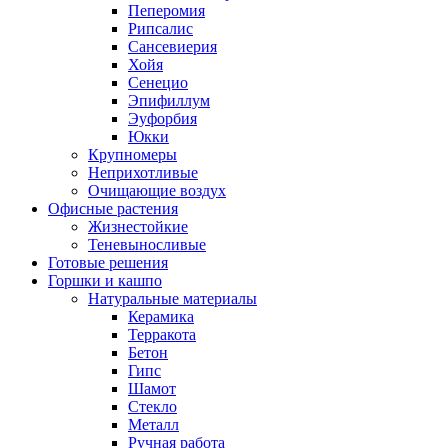
Пеперомия
Рипсалис
Сансевиерия
Хойя
Сенецио
Эпифиллум
Эуфорбия
Юкки
Крупномеры
Неприхотливые
Очищающие воздух
Офисные растения
Жизнестойкие
Теневыносливые
Готовые решения
Горшки и кашпо
Натуральные материалы
Керамика
Терракота
Бетон
Гипс
Шамот
Стекло
Металл
Ручная работа