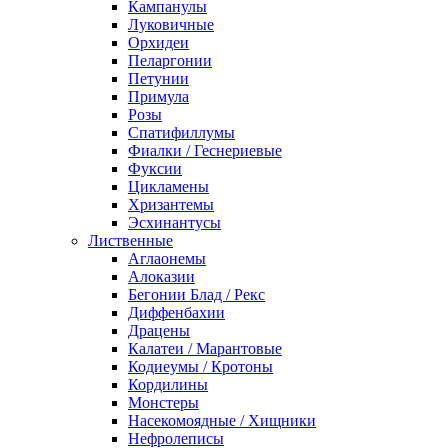
Кампанулы
Луковичные
Орхидеи
Пеларгонии
Петунии
Примула
Розы
Спатифиллумы
Фиалки / Геснериевые
Фуксии
Цикламены
Хризантемы
Эсхинантусы
Лиственные
Аглаонемы
Алоказии
Бегонии Блад / Рекс
Диффенбахии
Драцены
Калатеи / Марантовые
Кодиеумы / Кротоны
Кордилины
Монстеры
Насекомоядные / Хищники
Нефролеписы