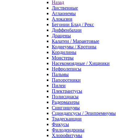
Назад
Лиственные
Аглаонемы
Алоказии
Бегонии Блад / Рекс
Диффенбахии
Драцены
Калатеи / Марантовые
Кодиеумы / Кротоны
Кордилины
Монстеры
Насекомоядные / Хищники
Нефролеписы
Пальмы
Папоротники
Пилеи
Плектрантусы
Полисциасы
Радермахеры
Сингониумы
Сциндапсусы / Эпипремнумы
Традесканции
Фикусы
Филодендроны
Хлорофитумы