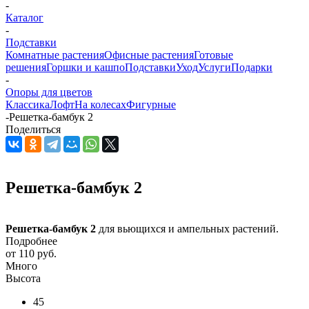
-
Каталог
-
Подставки
Комнатные растения
Офисные растения
Готовые
решения
Горшки и кашпо
Подставки
Уход
Услуги
Подарки
-
Опоры для цветов
Классика
Лофт
На колесах
Фигурные
-
Решетка-бамбук 2
Поделиться
Решетка-бамбук 2
Решетка-бамбук 2
для вьющихся и ампельных растений.
Подробнее
от
110 руб.
Много
Высота
45