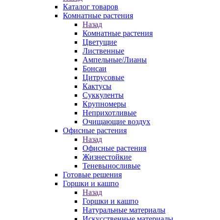
Каталог товаров
Комнатные растения
Назад
Комнатные растения
Цветущие
Лиственные
Ампельные/Лианы
Бонсаи
Цитрусовые
Кактусы
Суккуленты
Крупномеры
Неприхотливые
Очищающие воздух
Офисные растения
Назад
Офисные растения
Жизнестойкие
Теневыносливые
Готовые решения
Горшки и кашпо
Назад
Горшки и кашпо
Натуральные материалы
Искусственные материалы