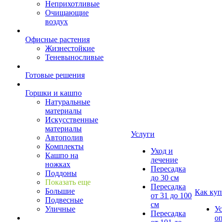
Неприхотливые
Очищающие
воздух
Офисные растения
Жизнестойкие
Теневыносливые
Готовые решения
Горшки и кашпо
Натуральные
материалы
Искусственные
материалы
Услуги
Автополив
Комплекты
Уход и
Кашпо на
лечение
ножках
Пересадка
Поддоны
до 30 см
Показать еще
Пересадка
Большие
Как куп
от 31 до 100
Подвесные
см
Уличные
У
Пересадка
о