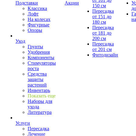
от 101 до
Подставки
Акции
У
150 см
Классика
д
Пересадка
Лофт
Г
от 151 до
На колесах
на
180 см
Фигурные
Пересадка
Опоры
от 181 до
200 см
Уход
Пересадка
Грунты
от 201 см
Удобрения
Фитодизайн
Компоненты
Стимуляторы
роста
Средства
защиты
растений
Инвентарь
Показать еще
Наборы для
ухода
Литература
Услуги
Пересадка
Лечение