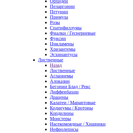
Орхидеи
Пеларгонии
Петунии
Примула
Розы
Спатифиллумы
Фиалки / Геснериевые
Фуксии
Цикламены
Хризантемы
Эсхинантусы
Лиственные
Назад
Лиственные
Аглаонемы
Алоказии
Бегонии Блад / Рекс
Диффенбахии
Драцены
Калатеи / Марантовые
Кодиеумы / Кротоны
Кордилины
Монстеры
Насекомоядные / Хищники
Нефролеписы