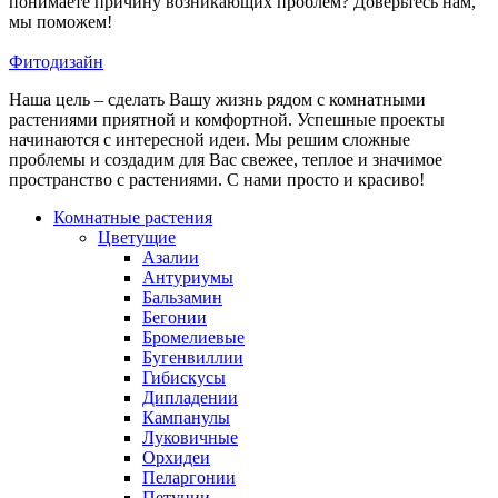
понимаете причину возникающих проблем? Доверьтесь нам,
мы поможем!
Фитодизайн
Наша цель – сделать Вашу жизнь рядом с комнатными
растениями приятной и комфортной. Успешные проекты
начинаются с интересной идеи. Мы решим сложные
проблемы и создадим для Вас свежее, теплое и значимое
пространство с растениями. С нами просто и красиво!
Комнатные растения
Цветущие
Азалии
Антуриумы
Бальзамин
Бегонии
Бромелиевые
Бугенвиллии
Гибискусы
Дипладении
Кампанулы
Луковичные
Орхидеи
Пеларгонии
Петунии