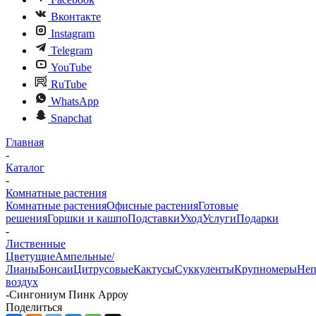
Вконтакте
Instagram
Telegram
YouTube
RuTube
WhatsApp
Snapchat
Главная
-
Каталог
-
Комнатные растения
Комнатные растения
Офисные растения
Готовые
решения
Горшки и кашпо
Подставки
Уход
Услуги
Подарки
-
Лиственные
Цветущие
Ампельные/
Лианы
Бонсаи
Цитрусовые
Кактусы
Суккуленты
Крупномеры
Неп
воздух
-
Сингониум Пинк Арроу
Поделиться