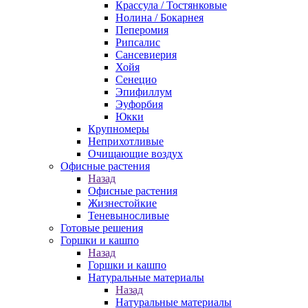
Крассула / Тостянковые
Нолина / Бокарнея
Пеперомия
Рипсалис
Сансевиерия
Хойя
Сенецио
Эпифиллум
Эуфорбия
Юкки
Крупномеры
Неприхотливые
Очищающие воздух
Офисные растения
Назад
Офисные растения
Жизнестойкие
Теневыносливые
Готовые решения
Горшки и кашпо
Назад
Горшки и кашпо
Натуральные материалы
Назад
Натуральные материалы