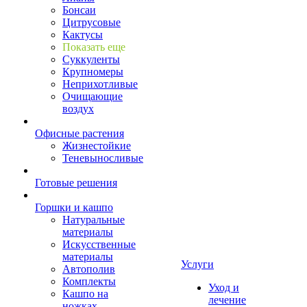
Бонсаи
Цитрусовые
Кактусы
Показать еще
Суккуленты
Крупномеры
Неприхотливые
Очищающие
воздух
Офисные растения
Жизнестойкие
Теневыносливые
Готовые решения
Горшки и кашпо
Натуральные
материалы
Искусственные
материалы
Услуги
Автополив
Комплекты
Уход и
Кашпо на
лечение
ножках