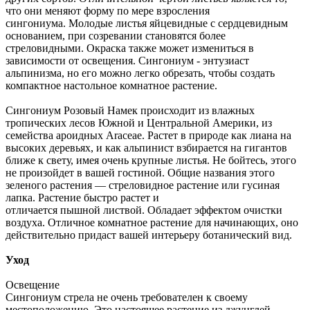
что они меняют форму по мере взросления
сингониума. Молодые листья яйцевидные с сердцевидным
основанием, при созревании становятся более
стреловидными. Окраска также может измениться в
зависимости от освещения. Сингониум - энтузиаст
альпинизма, но его можно легко обрезать, чтобы создать
компактное настольное комнатное растение.
Сингониум Розовый Намек происходит из влажных
тропических лесов Южной и Центральной Америки, из
семейства ароидных Araceae. Растет в природе как лиана на
высоких деревьях, и как альпинист взбирается на гигантов
ближе к свету, имея очень крупные листья. Не бойтесь, этого
не произойдет в вашей гостиной. Общие названия этого
зеленого растения — стреловидное растение или гусиная
лапка. Растение быстро растет и
отличается пышной листвой. Обладает эффектом очистки
воздуха. Отличное комнатное растение для начинающих, оно
действительно придаст вашей интерьеру ботанический вид.
Уход
Освещение
Сингониум стрела не очень требователен к своему
местоположению. Это настоящее растение из джунглей,