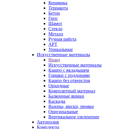
Керамика
Терракота
Бетон
Гипс
Шамот
Стекло
Металл
Ручная работа
АРТ
Уникальные
Искусственные материалы
Назад
Искусственные материалы
Кашпо с вкладышем
Горшки с поддонами
Кашпо без отверстия
Орхидные
Композитный материал
Балконные ящики
Каскады
Вазоны, миски, рюмки
Оригинальные
Вертикальное озеленение
Автополив
Комплекты