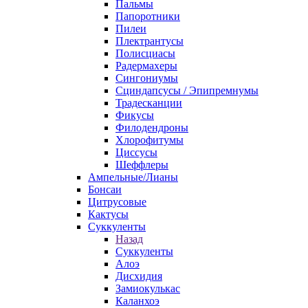
Пальмы
Папоротники
Пилеи
Плектрантусы
Полисциасы
Радермахеры
Сингониумы
Сциндапсусы / Эпипремнумы
Традесканции
Фикусы
Филодендроны
Хлорофитумы
Циссусы
Шеффлеры
Ампельные/Лианы
Бонсаи
Цитрусовые
Кактусы
Суккуленты
Назад
Суккуленты
Алоэ
Дисхидия
Замиокулькас
Каланхоэ