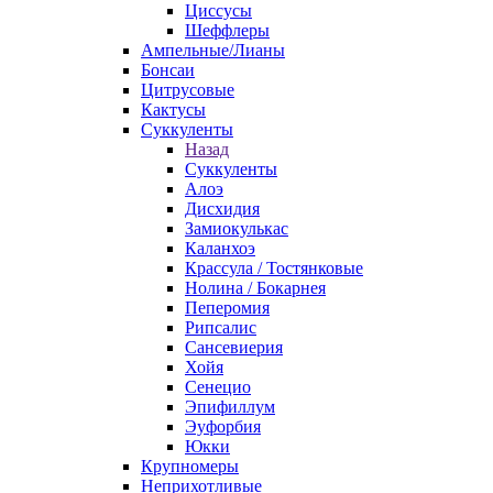
Циссусы
Шеффлеры
Ампельные/Лианы
Бонсаи
Цитрусовые
Кактусы
Суккуленты
Назад
Суккуленты
Алоэ
Дисхидия
Замиокулькас
Каланхоэ
Крассула / Тостянковые
Нолина / Бокарнея
Пеперомия
Рипсалис
Сансевиерия
Хойя
Сенецио
Эпифиллум
Эуфорбия
Юкки
Крупномеры
Неприхотливые