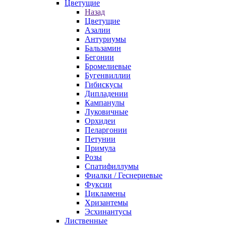
Цветущие
Назад
Цветущие
Азалии
Антуриумы
Бальзамин
Бегонии
Бромелиевые
Бугенвиллии
Гибискусы
Дипладении
Кампанулы
Луковичные
Орхидеи
Пеларгонии
Петунии
Примула
Розы
Спатифиллумы
Фиалки / Геснериевые
Фуксии
Цикламены
Хризантемы
Эсхинантусы
Лиственные