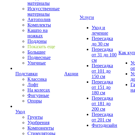
материалы
Искусственные
материалы
Услуги
Автополив
Комплекты
Уход и
Кашпо на
лечение
ножках
Пересадка
Поддоны
до 30 см
Показать еще
Пересадка
Большие
Как куп
от 31 до 100
Подвесные
см
Уличные
У
Пересадка
о
от 101 до
Подставки
Акции
У
150 см
Классика
д
Пересадка
Лофт
Г
от 151 до
На колесах
на
180 см
Фигурные
Пересадка
Опоры
от 181 до
200 см
Уход
Пересадка
Грунты
от 201 см
Удобрения
Фитодизайн
Компоненты
Стимуляторы