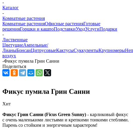
-
Каталог
-
Комнатные растения
Комнатные растения
Офисные растения
Готовые
решения
Горшки и кашпо
Подставки
Уход
Услуги
Подарки
-
Лиственные
Цветущие
Ампельные/
Лианы
Бонсаи
Цитрусовые
Кактусы
Суккуленты
Крупномеры
Неп
воздух
-
Фикус пумила Грин Санни
Поделиться
Фикус пумила Грин Санни
Хит
Фикус Грин Санни (Ficus Green Sunny)
- карликовый фикус
с очень маленькими листьями и крепкими тонкими стеблями.
Парень со стойким и энергичным характером!