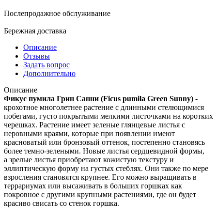
Послепродажное обслуживание
Бережная доставка
Описание
Отзывы
Задать вопрос
Дополнительно
Описание
Фикус пумила Грин Санни (Ficus pumila Green Sunny)
-
крохотное многолетнее растение с длинными стелющимися
побегами, густо покрытыми мелкими листочками на коротких
черешках. Растение имеет зеленые глянцевые листья с
неровными краями, которые при появлении имеют
красноватый или бронзовый оттенок, постепенно становясь
более темно-зелеными. Новые листья сердцевидной формы,
а зрелые листья приобретают кожистую текстуру и
эллиптическую форму на густых стеблях. Они также по мере
взросления становятся крупнее. Его можно выращивать в
террариумах или высаживать в больших горшках как
покровное с другими крупными растениями, где он будет
красиво свисать со стенок горшка.