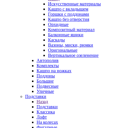
Искусственные материалы
Кашпо с вкладышем
Горшки с поддонами
Кашпо без отверстия
Орхидные
Композитный материал
Балконные ящики
Каскады
Вазоны, миски, рюмки
Оригинальные
Вертикальное озеленение
Автополив
Комплекты
Кашпо на ножках
Поддоны
Большие
Подвесные
Уличные
Подставки
Назад
Подставки
Классика
Лофт
На колесах
Фигурные