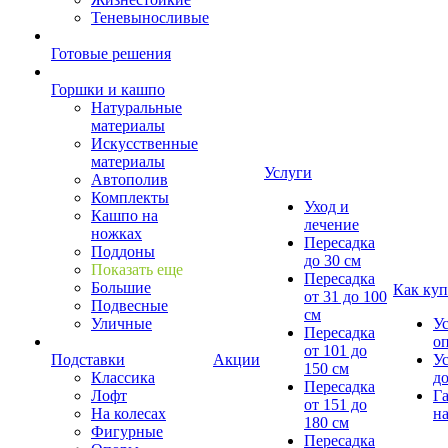
Теневыносливые
Готовые решения
Горшки и кашпо
Натуральные
материалы
Искусственные
материалы
Услуги
Автополив
Комплекты
Уход и
Кашпо на
лечение
ножках
Пересадка
Поддоны
до 30 см
Показать еще
Пересадка
Большие
Как куп
от 31 до 100
Подвесные
см
Уличные
У
Пересадка
о
от 101 до
Подставки
Акции
У
150 см
Классика
д
Пересадка
Лофт
Г
от 151 до
На колесах
на
180 см
Фигурные
Пересадка