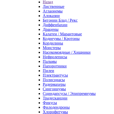
Назад
Лиственные
Аглаонемы
Алоказии
Бегонии Блад / Рекс
Диффенбахии
Драцены
Калатеи / Марантовые
Кодиеумы / Кротоны
Кордилины
Монстеры
Насекомоядные / Хищники
Нефролеписы
Пальмы
Папоротники
Пилеи
Плектрантусы
Полисциасы
Радермахеры
Сингониумы
Сциндапсусы / Эпипремнумы
Традесканции
Фикусы
Филодендроны
Хлорофитумы