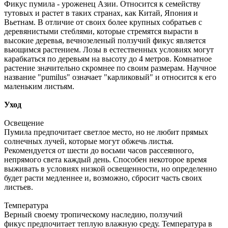
Фикус пумила - уроженец Азии. Относится к семейству
тутовых и растет в таких странах, как Китай, Япония и
Вьетнам. В отличие от своих более крупных собратьев с
деревянистыми стеблями, которые стремятся вырасти в
высокие деревья, вечнозеленый ползучий фикус является
вьющимся растением. Лозы в естественных условиях могут
карабкаться по деревьям на высоту до 4 метров. Комнатное
растение значительно скромнее по своим размерам. Научное
название "pumilus" означает "карликовый" и относится к его
маленьким листьям.
Уход
Освещение
Пумила предпочитает светлое место, но не любит прямых
солнечных лучей, которые могут обжечь листья.
Рекомендуется от шести до восьми часов рассеянного,
непрямого света каждый день. Способен некоторое время
выживать в условиях низкой освещенности, но определенно
будет расти медленнее и, возможно, сбросит часть своих
листьев.
Температура
Верный своему тропическому наследию, ползучий
фикус предпочитает теплую влажную среду. Температура в